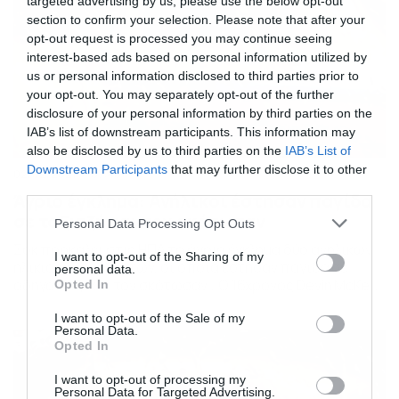
targeted advertising by us, please use the below opt-out
section to confirm your selection. Please note that after your
opt-out request is processed you may continue seeing
interest-based ads based on personal information utilized by
us or personal information disclosed to third parties prior to
your opt-out. You may separately opt-out of the further
disclosure of your personal information by third parties on the
IAB’s list of downstream participants. This information may
also be disclosed by us to third parties on the
IAB’s List of
Downstream Participants
that may further disclose it to other
02/02/2021
07:40
third parties.
Άγριο έγκλημα: Ανήλικοι έστησαν παγίδα
σε ταξιτζή και τον σκότωσαν
Please note that this website/app uses one or more Google
Personal Data Processing Opt Outs
services and may gather and store information including but
Σοκ προκαλεί στις ΗΠΑ το άγριο έγκλημα δύο ανηλίκων
not limited to your visit or usage behaviour. You may click to
I want to opt-out of the Sharing of my
ηλικίας 15 και 16 ετών, οι οποία έστησαν παγίδα σε
personal data.
grant or deny consent to Google and its third-party tags to
οδηγό ταξί και τον σκότωσαν . Ο 16χρονος Devin McKee
Opted In
use your data for below specified purposes in below Google
και ο 15χρονος Lanyah Brady, έστησαν την παγίδα τους
consent section.
καλώντας μέσω Uber τον 60χρονο Timothy Perkins. Ο
I want to opt-out of the Sale of my
Personal Data.
ανυποψίαστος ταξιτζής παρέλαβε τους δύο ανήλικους
Opted In
και εκείνοι του […]
I want to opt-out of processing my
Personal Data for Targeted Advertising.