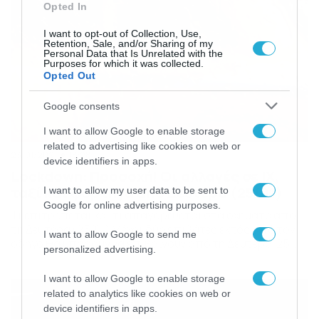
Opted In
I want to opt-out of Collection, Use,
Retention, Sale, and/or Sharing of my
Personal Data that Is Unrelated with the
Purposes for which it was collected.
Opted Out
Google consents
I want to allow Google to enable storage
related to advertising like cookies on web or
23/01/2021
18:28
device identifiers in apps.
Lockdown: Προσοχή! Οι αλλαγές σε ΙΧ,
ταξί και φορτηγά από Δευτέρα (25/01)
I want to allow my user data to be sent to
Google for online advertising purposes.
Τι επιτρέπεται και τι απαγορεύεται στα οχήματα από
τη Δευτέρα (25/01) Μέχρι δύο επιβάτες εκτός από τον
I want to allow Google to send me
οδηγό θα μπορούν να επιβαίνουν από τη Δευτέρα, 25
personalized advertising.
Ιανουαρίου και ώρα 06:00 σε επιβατηγά οχήματα
δημόσιας χρήσης (Ε.Δ.Χ. ΤΑΞΙ, Ειδικής Μίσθωσης) και
I want to allow Google to enable storage
επιβατηγά ιδιωτικής χρήσης (Ι.Χ.) οχήματα, καθώς και
related to analytics like cookies on web or
στα Ε.Ι.Χ. οχήματα με οδηγό, μετά την έγκριση […]
device identifiers in apps.