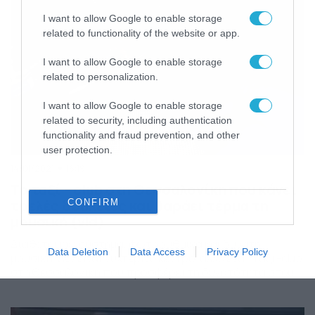
I want to allow Google to enable storage
related to functionality of the website or app.
I want to allow Google to enable storage
related to personalization.
I want to allow Google to enable storage
related to security, including authentication
functionality and fraud prevention, and other
user protection.
14/01/2021
16:19
Το ταξί – club στη Θεσσαλονίκη που κάνει
τρελές δουλειές και βαράει τέρμα τη
CONFIRM
μουσική (vid)
Διαθέτει ηχοσύστημα, φωτορυθμικά και δυνατή
Data Deletion
Data Access
Privacy Policy
μουσική. Δεν είναι νυχτερινό κέντρο, αλλά ένα …ταξί-club
στη Θεσσαλονίκη που προσφέρει τη δυνατότητα στους
πελάτες του για μια διαφορετική αλλά ασφαλή έξοδο εν
μέσω lockdown. Οι πελάτες, όπως λέει ο Κωνσταντίνος
Μπέκιος στο ΑΠΕ-ΜΠΕ, είναι κυρίως νέοι από 18 έως και