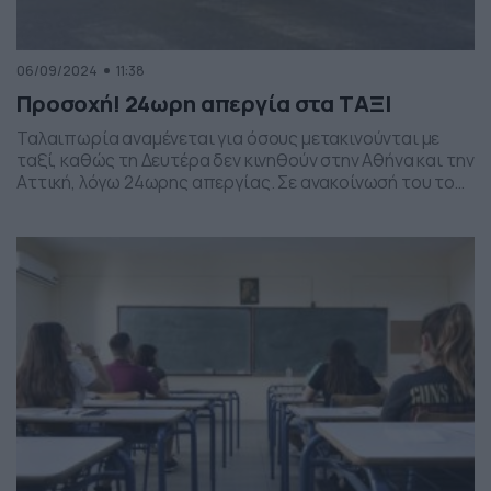
06/09/2024
11:38
Προσοχή! 24ωρη απεργία στα ΤΑΞΙ
Ταλαιπωρία αναμένεται για όσους μετακινούνται με
ταξί, καθώς τη Δευτέρα δεν κινηθούν στην Αθήνα και την
Αττική, λόγω 24ωρης απεργίας. Σε ανακοίνωσή του το
Συνδικάτο Αυτοκινητιστών Ταξί Αττικής (ΣΑΤΑ) η
απεργία θα ξεκινήσει στις 5 το πρωί της Δευτέρας και
θα διαρκέσει έως τις 5 το πρωί της Τρίτης 10
Σεπτεμβρίου, ενώ τη Δευτέρα στις […]