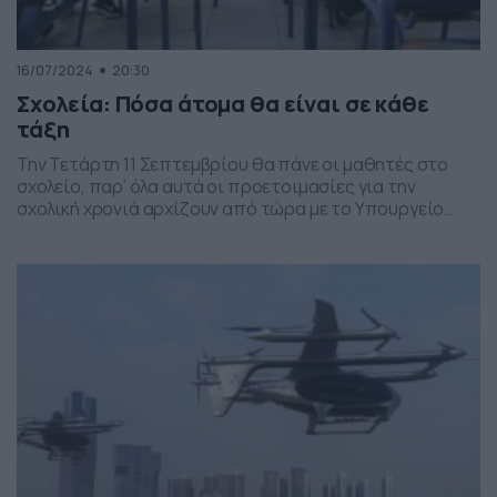
16/07/2024
20:30
Σχολεία: Πόσα άτομα θα είναι σε κάθε
τάξη
Την Τετάρτη 11 Σεπτεμβρίου θα πάνε οι μαθητές στο
σχολείο, παρ’ όλα αυτά οι προετοιμασίες για την
σχολική χρονιά αρχίζουν από τώρα με το Υπουργείο
Παιδείας να στέλνει στις σχολικές μονάδες όλες τις
απαραίτητες εγκυκλίους. Πόσους μαθητές έχει κάθε
σχολική βαθμίδα – Τι ισχύει για Νηπιαγωγεία και
Δημοτικά Για τη δημιουργία τμημάτων στα διθέσια και
[…]