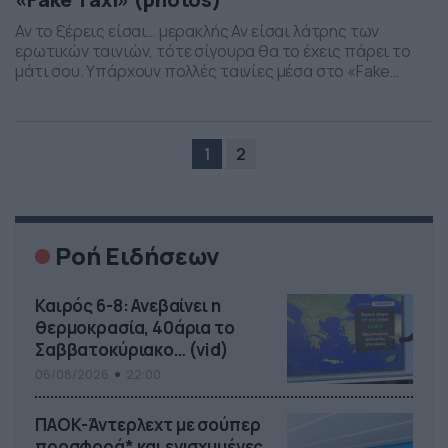
Αν το ξέρεις είσαι… μερακλής Αν είσαι λάτρης των
ερωτικών ταινιών, τότε σίγουρα θα το έχεις πάρει το
μάτι σου. Υπάρχουν πολλές ταινίες μέσα στο «Fake
Taxi», με την υπόθεση να είναι γνωστή. Η πελάτισσα δεν
έχει λεφτά να πληρώσει ή δέχεται πρόταση από τον
οδηγό και έτσι η «ανταμοιβή» είναι αλλιώτικη. Έτσι
λοιπόν, σύμφωνα […]
1
2
Ροή Ειδήσεων
Καιρός 6-8: Ανεβαίνει η
θερμοκρασία, 40άρια το
Σαββατοκύριακο… (vid)
06/08/2026
22:00
ΠΑΟΚ-Άντερλεχτ με σούπερ
προσφορά* και ενισχυμένες