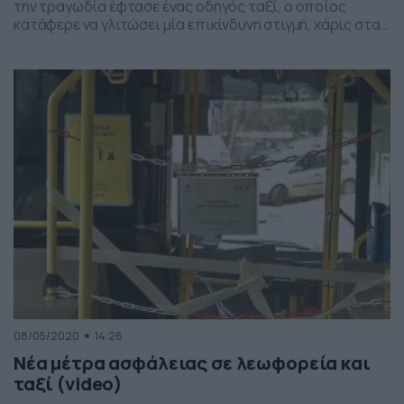
την τραγωδία έφτασε ένας οδηγός ταξί, ο οποίος
κατάφερε να γλιτώσει μία επικίνδυνη στιγμή, χάρις στα
γρήγορα αντανακλαστικά του, αλλά και την αντίδραση
του αυτοκινήτου. Βλέπετε, δευτερόλεπτα αργότερα
είδε κάτι… απίστευτο να πετάγεται μπροστά του. Ο
ταξιτζής οδηγούσε το βράδυ σε μία συνοικία, όταν
ξαφνικά, όπως μπορείτε […]
08/05/2020
14:26
Νέα μέτρα ασφάλειας σε λεωφορεία και
ταξί (video)