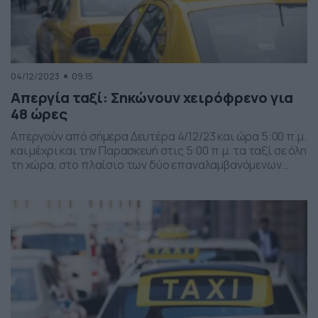
04/12/2023
09:15
Απεργία ταξί: Σηκώνουν χειρόφρενο για
48 ώρες
Απεργούν από σήμερα Δευτέρα 4/12/23 και ώρα 5:00 π.μ.
και μέχρι και την Παρασκευή στις 5:00 π.μ. τα ταξί σε όλη
τη χώρα, στο πλαίσιο των δύο επαναλαμβανόμενων
48ωρων πανελλαδικών απεργιών που προκήρυξε η
Πανελλήνια Ομοσπονδία Ταξί και Αγοραίων
(Π.Ο.Ε.Ι.Α.Τ.Α), αντιδρώντας στο φορολογικό
νομοσχέδιο. Οι ιδιοκτήτες ταξί της Αττικής θα
απεργήσουν στις 5 και 6 […]