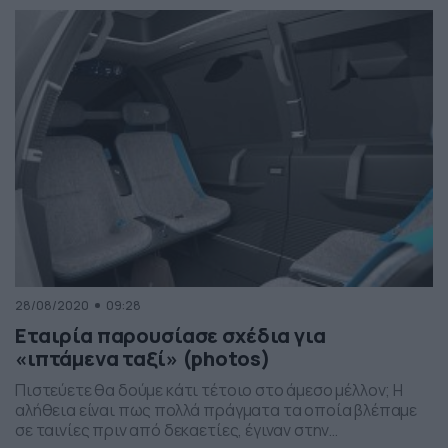
ναι, αυτό είναι το ταξί των Χριστουγέννων. Απολαύστε
το στο βίντεο στο πάνω μέρος της οθόνης…
28/08/2020
09:28
Εταιρία παρουσίασε σχέδια για
«ιπτάμενα ταξί» (photos)
Πιστεύετε θα δούμε κάτι τέτοιο στο άμεσο μέλλον; Η
αλήθεια είναι πως πολλά πράγματα τα οποία βλέπαμε
σε ταινίες πριν από δεκαετίες, έγιναν στην