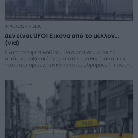
04/03/2024
21:30
Δεν είναι UFO! Εικόνα από το μέλλον…
(vid)
Όλα τα έχουμε συνηθίσει, θα συνηθίσουμε και τα
ιπτάμενα ταξί και ίσως κάποτε να μη θυμόμαστε πώς
ήταν να υπομένεις την κίνηση στους δρόμους. Η πρώτη
επιτυχής δοκιμή πτήσης ηλεκτρικού εναέριου ταξί έγινε
στην Κίνα, στις 27 Φεβρουαρίου, ανάμεσα σε δυο πόλεις
της επαρχίας Γκουανγκντόνγκ που απέχουν 48 χλμ η μια
από την άλλη. Η […]