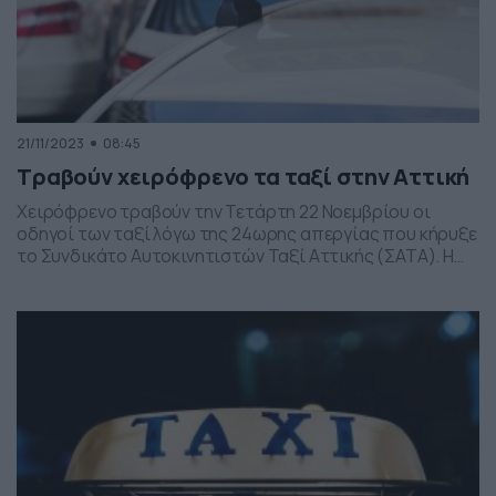
21/11/2023
08:45
Τραβούν χειρόφρενο τα ταξί στην Αττική
Χειρόφρενο τραβούν την Τετάρτη 22 Νοεμβρίου οι
οδηγοί των ταξί λόγω της 24ωρης απεργίας που κήρυξε
το Συνδικάτο Αυτοκινητιστών Ταξί Αττικής (ΣΑΤΑ). Η
απεργία των ταξί είναι προγραμματισμένη να ξεκινήσει
στις 6 το πρωί της Τετάρτης και να ολοκληρωθεί στις 6
το πρωί της Πέμπτης. Το ΣΑΤΑ καλεί και σε
συγκέντρωση την ίδια ημέρα στα […]