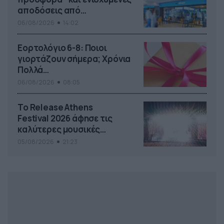
αποδόσεις από
το Pamestoixima.gr
06/08/2026
14:02
Εορτολόγιο 6-8: Ποιοι
γιορτάζουν σήμερα; Χρόνια
Πολλά…
06/08/2026
08:05
Το Release Athens
Festival 2026 άφησε τις
καλύτερες μουσικές
αναμνήσεις
05/08/2026
21:23