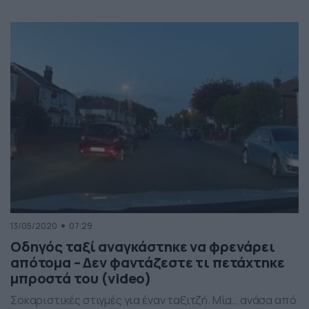
πραγματικότητα. Σίγουρα θα έχεις δει ιπτάμενα
αυτοκίνητα σε κάποια από αυτές και τώρα βρετανική
εταιρία παρουσιάζει σχέδια για «ιπτάμενα ταξί». Οι
σχεδιαστές με έδρα το Μπρίστολ Vertical Aerospace,
παρουσίασαν το ηλεκτρικό […]
13/05/2020
07:29
Οδηγός ταξί αναγκάστηκε να φρενάρει
απότομα – Δεν φαντάζεστε τι πετάχτηκε
μπροστά του (video)
Σοκαριστικές στιγμές για έναν ταξιτζή. Μία… ανάσα από