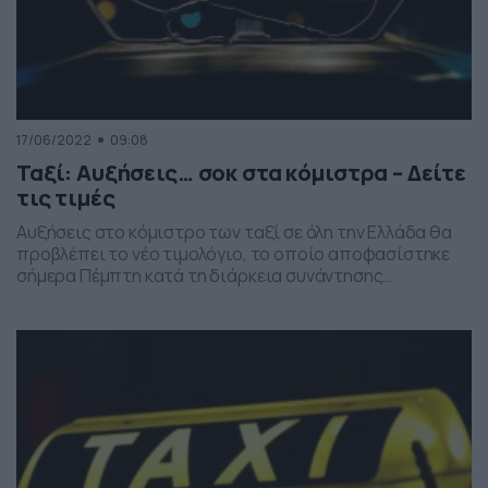
17/06/2022
09:08
Ταξί: Αυξήσεις… σοκ στα κόμιστρα – Δείτε
τις τιμές
Aυξήσεις στο κόμιστρο των ταξί σε όλη την Ελλάδα θα
προβλέπει το νέο τιμολόγιο, το οποίο αποφασίστηκε
σήμερα Πέμπτη κατά τη διάρκεια συνάντησης
εκπροσώπων του Συνδικάτου Αυτοκινητιστιών Ταξί
Αττικής (ΣΑΤΑ) με στελέχη του υπουργείου Υποδομών
και Μεταφορών. Κατά τη διάρκεια της χθεσινής
συνάντησης υπήρξε μία καταρχήν συμφωνία ως προς το
ύψος των αυξήσεων, με τις […]