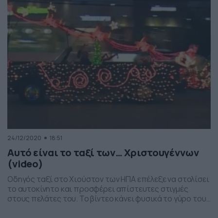
40 ετών, ενώ μια βόλτα – έξοδος με […]
24/12/2020
18:51
Αυτό είναι το ταξί των… Χριστουγέννων
(video)
Οδηγός ταξί στο Χιούστον των ΗΠΑ επέλεξε να στολίσει
το αυτοκίνητο και προσφέρει απίστευτες στιγμές
στους πελάτες του. Το βίντεο κάνει φυσικά το γύρο του
πλανήτη μέσα από το διαδίκτυο και τα Social Media. Και