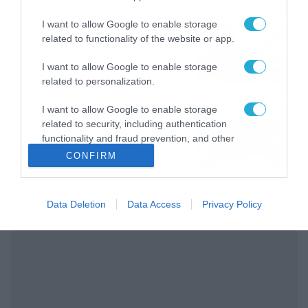
I want to allow Google to enable storage
Εορτολόγιο 8-8: Ποιοι
related to functionality of the website or app.
γιορτάζουν σήμερα; Χρόνια
Πολλά
I want to allow Google to enable storage
08/08/2026
08:25
related to personalization.
I want to allow Google to enable storage
Πρεμιέρα στην Ολλανδία, την
related to security, including authentication
Πορτογαλία και τη Β’
functionality and fraud prevention, and other
Γερμανίας με πολλές
user protection.
στοιχηματικές επιλογές από
CONFIRM
07/08/2026
16:41
το ΠΑΜΕ ΣΤΟΙΧΗΜΑ
Data Deletion
Data Access
Privacy Policy