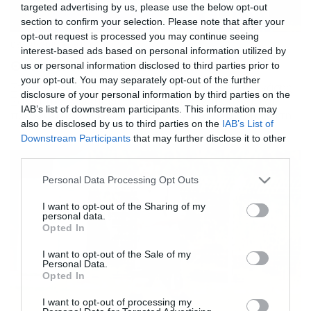
targeted advertising by us, please use the below opt-out
section to confirm your selection. Please note that after your
opt-out request is processed you may continue seeing
09/08/2015
19:00
interest-based ads based on personal information utilized by
Θεσπρωτός: Πήρε Σαλταπίδα
us or personal information disclosed to third parties prior to
your opt-out. You may separately opt-out of the further
Στην οικογένεια του Θεσπρωτού εντάχθηκε ο Θανάσης
disclosure of your personal information by third parties on the
Σαλταπίδας. Ο έμπειρος επιθετικός είπε το ναι και
IAB’s list of downstream participants. This information may
πλέον θα προσφέρει τις υπηρεσίες του στην ομάδα της
also be disclosed by us to third parties on the
IAB’s List of
Ηγουμενίτσας. Μεταξύ άλλων ο 28χρονος
Downstream Participants
that may further disclose it to other
ποδοσφαιριστής έχει παίξει σε Εθνικό Φιλιππιάδας,
third parties.
ΑΟ Τρίκαλα, Χανιά, Θύελλα Πετρωτού, ΠΑΟ Κρουσσώνα,
Κισσαμικό, Ηρόδοτο, ΠΟΑ Ατσαλένιο.
Please note that this website/app uses one or more Google
Personal Data Processing Opt Outs
services and may gather and store information including but
not limited to your visit or usage behaviour. You may click to
I want to opt-out of the Sharing of my
personal data.
grant or deny consent to Google and its third-party tags to
Opted In
use your data for below specified purposes in below Google
consent section.
I want to opt-out of the Sale of my
Personal Data.
Opted In
I want to opt-out of processing my