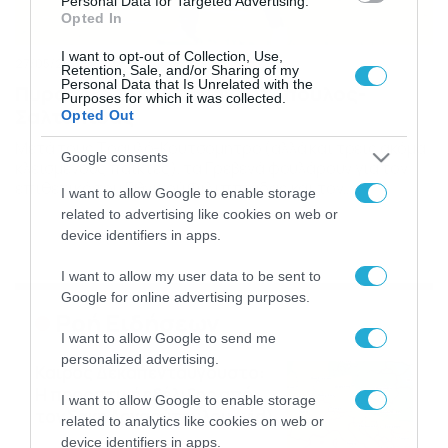
Personal Data for Targeted Advertising.
Opted In
I want to opt-out of Collection, Use,
27/05/2014
22:33
Retention, Sale, and/or Sharing of my
Personal Data that Is Unrelated with the
Πυρσός: Στόχοι Παναγιωτόπουλος-
Purposes for which it was collected.
Σαλταπίδας
Opted Out
Μετά τους Τραυλό-Κουτσομήτρο (αλλά και τρεις ακόμα
Google consents
κλεισμένους παίκτες), τα Γρεβενά φουλάρουν για τον
επιθετικό του Εθνικού Φιλιππιάδας και τον
I want to allow Google to enable storage
μεσοεπιθετικό του Ηροδότου. Την Παρασκευή
related to advertising like cookies on web or
ανακοινώνονται διαζύγια, μετά από μίτινγκ με τον
device identifiers in apps.
Τσούκλη. Στο… σημάδι του Πυρσού Γρεβενών για την
επιθετική ενίσχυσή του μπαίνουν σύμφωνα με
I want to allow my user data to be sent to
πληροφορίες του dokari.gr μεταξύ άλλων οι Χρήστος
Google for online advertising purposes.
Παναγιωτόπουλος (φωτό […]
Ροή Ειδήσεων
I want to allow Google to send me
personalized advertising.
Καιρός Δεκαπενταύγουστο:
Η προοπτική εξέλιξης από
I want to allow Google to enable storage
τον Σάκη Αρναούτογλου (vid)
related to analytics like cookies on web or
08/08/2026
08:51
device identifiers in apps.