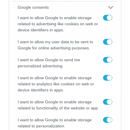
Google consents
I want to allow Google to enable storage
related to advertising like cookies on web or
device identifiers in apps.
I want to allow my user data to be sent to
14/08/2018
20:33
Google for online advertising purposes.
Σκύρος: Δελφίνι βγαίνει στα ρηχά για
παιχνίδι (video)
I want to allow Google to send me
personalized advertising.
Ένα δελφίνι βγήκε στα ρηχά και ξεκίνησε τα παιχνίδια
στο νερό. Οι λουόμενοι που ήταν εκείνη την ώρα στην
I want to allow Google to enable storage
παραλία έμειναν έκπληκτοι παρακολουθώντας τα
related to analytics like cookies on web or
παιχνίδια του μικρού δελφινιού. Ένα από τα πιο ωραία
device identifiers in apps.
τοπία που μπορείς να δεις ποτέ στη ζωή σου.
I want to allow Google to enable storage
related to functionality of the website or app.
I want to allow Google to enable storage
related to personalization.