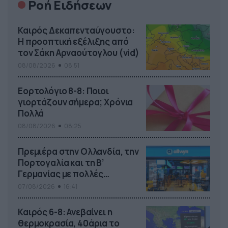
Ροή Ειδήσεων
Καιρός Δεκαπενταύγουστο:
Η προοπτική εξέλιξης από
τον Σάκη Αρναούτογλου (vid)
08/08/2026
08:51
Εορτολόγιο 8-8: Ποιοι
γιορτάζουν σήμερα; Χρόνια
Πολλά
08/08/2026
08:25
Πρεμιέρα στην Ολλανδία, την
Πορτογαλία και τη Β’
Γερμανίας με πολλές
στοιχηματικές επιλογές από
07/08/2026
16:41
το ΠΑΜΕ ΣΤΟΙΧΗΜΑ
Καιρός 6-8: Ανεβαίνει η
θερμοκρασία, 40άρια το