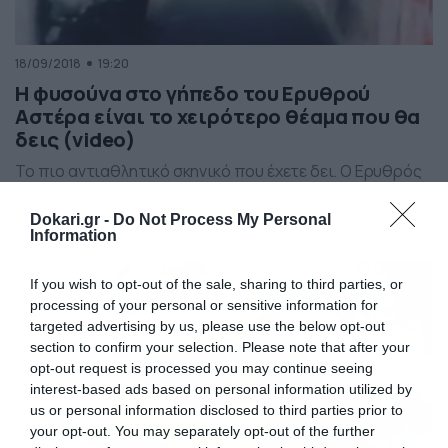
18/09/2018
19:20
Η φυσούνα στο γήπεδο του Ερυθρού
Αστέρα είναι το χειρότερο θέαμα που θα
δεις (video)
Το πιο αντιαθλητικό σκηνικό που έχετε δει. Ο Ερυθρός
Αστέρας ετοιμάζεται για την επιστροφή του στους
ομίλους του Champions League και για το 3ο γκρουπ θα
Dokari.gr -
Do Not Process My Personal
φιλοξενήσει την Τρίτη (18/9) τη Νάπολι. Θέμα έχει γίνει
Information
με τη φυσούνα του «Μαρακανά», του γηπέδου στο
Βελιγράδι, καθώς με βίντεο που ήρθε στο «φως» της
If you wish to opt-out of the sale, sharing to third parties, or
δημοσιότητας, προκαλεί… τρόμο. […]
processing of your personal or sensitive information for
targeted advertising by us, please use the below opt-out
section to confirm your selection. Please note that after your
opt-out request is processed you may continue seeing
interest-based ads based on personal information utilized by
us or personal information disclosed to third parties prior to
your opt-out. You may separately opt-out of the further