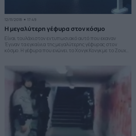
12/11/2018
17:49
Η μεγαλύτερη γέφυρα στον κόσμο
Είναι τουλάχιστον εντυπωσιακό αυτό που εκαναν
Έγιναν τα εγκαίνια της μεγαλύτερης γέφυρας στον
κόσμο. Η γέφυρα που ενώνει το Χονγκ Κονγκ με το Ζουχάι
και το Μακάο (Zhuhai – Macao). Ουσιαστικά, ενώνει τις
τρεις μεγάλες πόλεις, που βρίσκονται στο Δέλτα του
ποταμού Περλ.