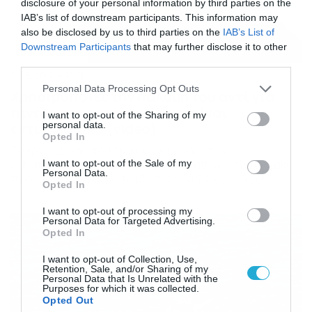
disclosure of your personal information by third parties on the
IAB’s list of downstream participants. This information may
also be disclosed by us to third parties on the
IAB’s List of
Downstream Participants
that may further disclose it to other
third parties.
11/09/2018
16:31
Please note that this website/app uses one or more Google
Personal Data Processing Opt Outs
Χρησιμοποιεί την παλάμη του αντί για
services and may gather and store information including but
πινέλο και αυτό που κάνει είναι
not limited to your visit or usage behaviour. You may click to
I want to opt-out of the Sharing of my
personal data.
εντυπωσιακό (video)
grant or deny consent to Google and its third-party tags to
Opted In
use your data for below specified purposes in below Google
Το έργο τέχνης που δημιουργεί είναι απλά
consent section.
εντυπωσιακό. Αυτό που κάνει είναι απλά εντυπωσιακό
I want to opt-out of the Sale of my
Personal Data.
προκαλώντας όσους το βλέπουν να θέλουν να δουν
Opted In
παραπάνω από λίγα λεπτά. Source: Talented Chinese
artist paints with his bare hands by Newsflare
I want to opt-out of processing my
Personal Data for Targeted Advertising.
Opted In
I want to opt-out of Collection, Use,
Retention, Sale, and/or Sharing of my
Personal Data that Is Unrelated with the
Purposes for which it was collected.
Opted Out