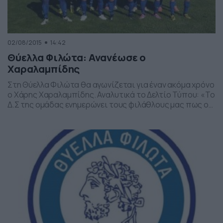
02/08/2015
14:42
Θύελλα Φιλώτα: Ανανέωσε ο
Χαραλαμπίδης
Στη Θύελλα Φιλώτα θα αγωνίζεται για έναν ακόμα χρόνο
ο Χάρης Χαραλαμπίδης. Αναλυτικά το Δελτίο Τύπου: «Το
Δ.Σ της ομάδας ενημερώνει τους φιλάθλους μας πως ο
ποδοσφαιριστής Χάρης Χαραλαμπίδης ανανέωσε για
έναν ακόμη χρόνο την συνεργασία του μαζί μας.
Συνεχίζουμε την προσπάθεια ενίσχυσης της ομάδας
μας και την επόμενη εβδομάδα θα έχουμε ολοκληρώσει
σχεδόν όλο […]