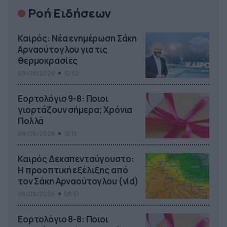
Ροή Ειδήσεων
Καιρός: Νέα ενημέρωση Σάκη
Αρναούτογλου για τις
θερμοκρασίες
09/08/2026
10:52
Εορτολόγιο 9-8: Ποιοι
γιορτάζουν σήμερα; Χρόνια
Πολλά
09/08/2026
10:15
Καιρός Δεκαπενταύγουστο:
Η προοπτική εξέλιξης από
τον Σάκη Αρναούτογλου (vid)
08/08/2026
08:51
Εορτολόγιο 8-8: Ποιοι