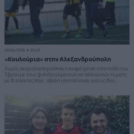
26/04/2015
23:43
«Κουλούρια» στην Αλεξανδρούπολη
Χωρίς σκορ ολοκληρώθηκε η αναμέτρηση στην πόλη του
Έβρου με τους φιλοξενούμενους να τελειώνουν το ματς
με 10 παίκτες Μια… άβολη ισοπαλία και για τις δυο
ομάδες ήταν το τελικό 0-0 ανάμεσα σε Εθνικό
Αλεξανδρούπολης και Θύελλα Φιλώτα για την 27η
αγωνιστική της Γ’ Εθνικής. Αμφότερες οι ομάδες πήραν
από έναν βαθμό αλλά δεν απομακρύνθηκαν […]