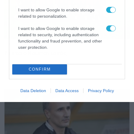
I want to allow Google to enable storage
related to personalization.
I want to allow Google to enable storage
related to security, including authentication
functionality and fraud prevention, and other
11/05/2015
00:01
user protection.
Άνετα ο Καμπανιακός
Την νίκη με 3-0 πήρε ο Καμπανιακός από την Θύελλα
Φιλώτα. Οι γηπεδούχοι έχοντας αρκετές απουσίες
CONFIRM
κατάφεραν να ανοίξουν το σκορ στο 48′ με κεφαλία του
Παπάζη, ενώ στο 81′ έκαναν το 2-0 με τον Ργκαβίνα. Το
τελικό 3-0 σημείωσε ο Σαρίδης στο 90′. Καμπανιακός:
Data Deletion
Data Access
Privacy Policy
Κηπουρός, Φοιτάς, Τρικαλινός, Παπάζης, Ραγκαβίνας,
Βαρότσης, Υψηλός, Αντωνιάδης, Χρήστου, Κουντουράς,
[…]