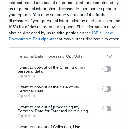
interest-based ads based on personal information utilized by
us or personal information disclosed to third parties prior to
your opt-out. You may separately opt-out of the further
disclosure of your personal information by third parties on the
IAB’s list of downstream participants. This information may
also be disclosed by us to third parties on the
IAB’s List of
18/05/2015
19:02
Downstream Participants
that may further disclose it to other
Θύελλα Φιλώτα: Ευχαρίστησε τους…
third parties.
πάντες
Please note that this website/app uses one or more Google
Personal Data Processing Opt Outs
Ευχαριστήρια ανακοίνωση προκειμένου να
services and may gather and store information including but
ευχαριστήσει όλους όσους βρέθηκαν στο πλευρό την
not limited to your visit or usage behaviour. You may click to
I want to opt-out of the Sharing of my
personal data.
ομάδας και την στήριξαν εξέδωσε η Θύελλα Φιλώτα.
grant or deny consent to Google and its third-party tags to
Opted In
Αναλυτικά η ανακοίνωση: Αγαπητοί φίλοι της ομάδας
use your data for below specified purposes in below Google
μας, αγαπητοί Azul, θέλουμε να σας ευχαριστήσουμε για
consent section.
I want to opt-out of the Sale of my
την διαρκής στήριξη και για την παρουσία σας σε όλα τα
Personal Data.
γήπεδα. Όπου και να έπαιξε η ομάδα πότε δεν ήταν […]
Opted In
I want to opt-out of processing my
Personal Data for Targeted Advertising.
Opted In
I want to opt-out of Collection, Use,