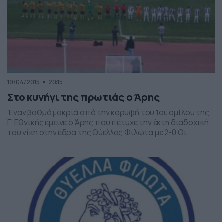
19/04/2015
20:15
Στο κυνήγι της πρωτιάς ο Άρης
Έναν βαθμό μακριά από την κορυφή του 1ου ομίλου της
Γ’ Εθνικής έμεινε ο Άρης που πέτυχε την έκτη διαδοχική
του νίκη στην έδρα της Θύελλας Φιλώτα με 2-0 Οι
«κίτρινοι» από την ημέρα που ανέλαβε την τεχνική τους
ηγεσία ο Δημήτρης Καλαϊτζίδης πραγματοποιούν
σπουδαίες εμφανίσεις κι έχουν πάρει και τους 18
τελευταίους βαθμούς που […]