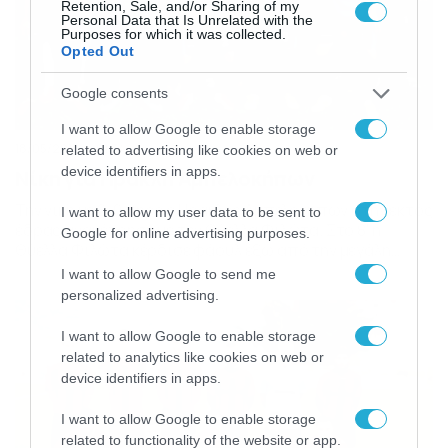
Retention, Sale, and/or Sharing of my
Personal Data that Is Unrelated with the
Purposes for which it was collected.
Opted Out
Google consents
I want to allow Google to enable storage
18/05/2015
01:34
related to advertising like cookies on web or
device identifiers in apps.
Νίκη για Ηρακλή Αμπελοκήπων
Την νίκη με 2-0 πήρε ο Ηρακλής Αμπελοκήπων στην εκτός
I want to allow my user data to be sent to
έδρας αναμέτρηση με την Θύελλα Φιλώτα. Στο 8′ η
Google for online advertising purposes.
Θύελλα Φιλώτα κέρδισε φάουλ έξω από την μεγάλη
περιοχή και ο Ζαρογιάννης που το εκτέλεσε σημείωσε
I want to allow Google to send me
το 1-0 στέλνοντας την μπάλα στην αριστερή πλευρά του
personalized advertising.
Αρβανιτάκη. Στο 15′ σουτ του Μίσα απέκρουσαν οι
αμυντικοί. Στο 37′ […]
I want to allow Google to enable storage
related to analytics like cookies on web or
device identifiers in apps.
I want to allow Google to enable storage
related to functionality of the website or app.