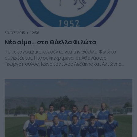
30/07/2015
12:36
Νέο αίμα… στη Θύελλα Φιλώτα
Το μεταγραφικό κρεσέντο για την Θύελλα Φιλώτα
συνεχίζεται. Πιο συγκεκριμένα, οι Αθανάσιος
Γεωργόπουλος, Κωνσταντίνος Λεζάκης και Αντώνης
Στεργιάκης είπαν το ναι και πλέον θα προσφέρουν τις
υπηρεσίες τους στους «μπλε». Πιο αναλυτικά:
«1)Γεωργόπουλο Αθανάσιο που αποκτήθηκε απο τον
ΠΑΣ Φλώρινας και πρόκειται κατά κοινή ομολογία για το
μεγαλύτερο ταλέντο στην Φλώρινα στην ηλικία του. 2)
[…]