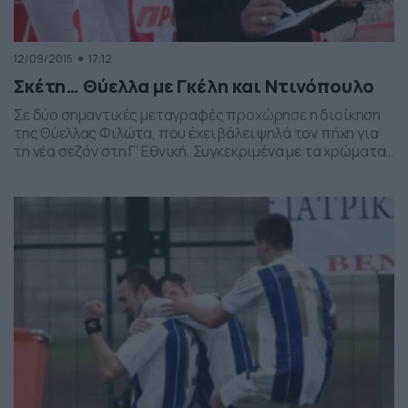
12/09/2015
17:12
Σκέτη… Θύελλα με Γκέλη και Ντινόπουλο
Σε δύο σημαντικές μεταγραφές προχώρησε η διοίκηση
της Θύελλας Φιλώτα, που έχει βάλει ψηλά τον πήχη για
τη νέα σεζόν στη Γ’ Εθνική. Συγκεκριμένα με τα χρώματα
της ομάδας θα αγωνίζονται οι Μάριος Γκέλης, που
άνηκε στη Λαμία και ο Νίκος Ντινόπουλος, ο οποίος
προέρχεται από τον Ολυμπιακό Βόλου. «Το Δ.Σ της
ομάδας ανακοινώνει την […]