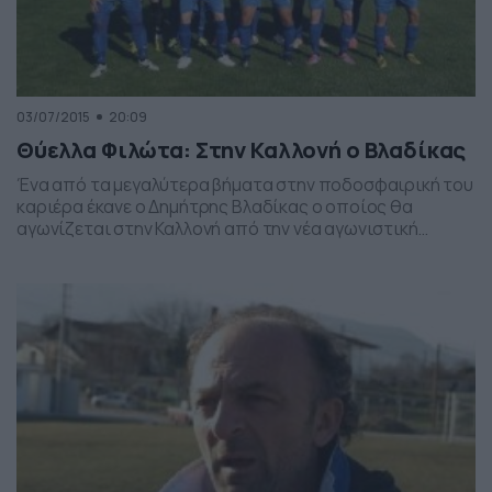
03/07/2015
20:09
Θύελλα Φιλώτα: Στην Καλλονή ο Βλαδίκας
Ένα από τα μεγαλύτερα βήματα στην ποδοσφαιρική του
καριέρα έκανε ο Δημήτρης Βλαδίκας ο οποίος θα
αγωνίζεται στην Καλλονή από την νέα αγωνιστική
χρονιά. Αναλυτικά η ανακοίνωση: «Ο ποδοσφαιριστής
Βλαδίκας Δημήτρης θα συνεχίσει την καριέρα του στην
ΑΕΛ ΚΑΛΛΟΝΗ. Το Δ.Σ της ΘΥΕΛΛΑΣ εύχεται στον
Δημήτρη καλή συνέχεια στην ανοδική του πορεία και
πιστεύουμε πως […]