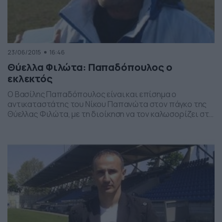
23/06/2015
16:46
Θύελλα Φιλώτα: Παπαδόπουλος ο
εκλεκτός
Ο Βασίλης Παπαδόπουλος είναι και επίσημα ο
αντικαταστάτης του Νίκου Παπανώτα στον πάγκο της
Θύελλας Φιλώτα, με τη διοίκηση να τον καλωσορίζει στο
σύλλογο. Το περιεχόμενο της ανακοίνωσης αναφέρει:
«Νέος προπονητής της Θύελλας Φιλώτα είναι πλέον ο
Παπαδόπουλος Βασίλης. Στην διάρκεια των
συζητήσεων υπήρξε ταύτιση απόψεων για τον
σχεδιασμό της ομάδας και η συμφωνία ολοκληρώθηκε
[…]