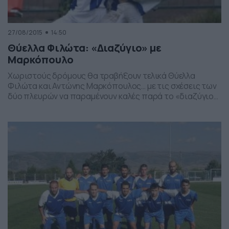
27/08/2015
14:50
Θύελλα Φιλώτα: «Διαζύγιο» με
Μαρκόπουλο
Χωριστούς δρόμους θα τραβήξουν τελικά Θύελλα
Φιλώτα και Αντώνης Μαρκόπουλος… με τις σχέσεις των
δύο πλευρών να παραμένουν καλές παρά το «διαζύγιο».
Στη ανακοίνωση τονίζεται ότι: «Αντώνη καλή συνέχεια
σε ότι και αν κάνεις θα σε έχουμε πάντα στην καρδιά
μας. Ένα μεγάλο ευχαριστώ από όλους μας στον ΑΡΧΗΓΟ
της Θύελλας Φιλώτα Αντώνη Μαρκόπουλο που […]