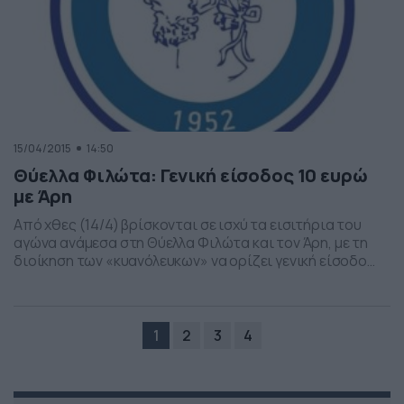
15/04/2015
14:50
Θύελλα Φιλώτα: Γενική είσοδος 10 ευρώ
με Άρη
Από χθες (14/4) βρίσκονται σε ισχύ τα εισιτήρια του
αγώνα ανάμεσα στη Θύελλα Φιλώτα και τον Άρη, με τη
διοίκηση των «κυανόλευκων» να ορίζει γενική είσοδο
δέκα ευρώ. Το περιεχόμενο της ανακοίνωσης αναφέρει:
«Η Θύελλα Φιλώτα ανακοινώνει πως από την Τρίτη
(14/4) κυκλοφόρησαν τα εισιτήρια του αγώνα ΘΥΕΛΛΑ-
ΑΡΗΣ Θεσσαλονίκης και ορίστηκε γενική είσοδος 10
1
2
3
4
ευρώ. […]