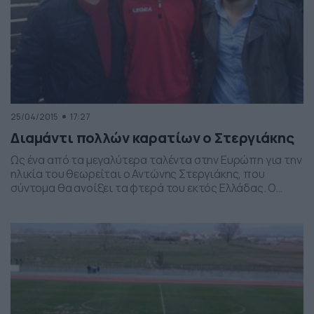
25/04/2015
17:27
Διαμάντι πολλών καρατίων ο Στεργιάκης
Ως ένα από τα μεγαλύτερα ταλέντα στην Ευρώπη για την
ηλικία του θεωρείται ο Αντώνης Στεργιάκης, που
σύντομα θα ανοίξει τα φτερά του εκτός Ελλάδας. Ο
16χρονος τερματοφύλακας, που αγωνίζεται στη Θύελλα
Φιλώτα, προετοιμάζεται καθημερινά με επαγγελματικά
στάνταρτς, με στόχο να φτάσει πολύ ψηλά. Μάλιστα,
έπαιξε βασικός στο παιχνίδι της περασμένης Κυριακής
απέναντι στον Άρη, […]