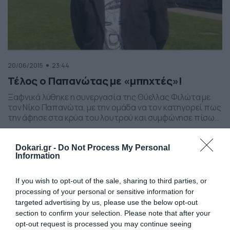
20/06/2015
23:44
Τέλος ο Παπανώτας με «μπηχτές»!
Ξαφνικά λύθηκε η συνεργασία της Θύελλας Φιλώτα με
τον Νίκο Παπανώτα, με την ομάδα να τον κατηγορεί πως
την άφησε στα κρύα του λουτρού και συμφώνησε πίσω
απ’ την πλάτη της με την Κρύα Βρύση! Η ανακοίνωση: Το
Δ.Σ. της Θύελλας Φιλώτα ανακοινώνει πως σταμάτησε η
συνεργασία της ομάδας με τον Νίκο Παπανώτα. Η
Dokari.gr -
Do Not Process My Personal
Information
απόφαση […]
If you wish to opt-out of the sale, sharing to third parties, or
processing of your personal or sensitive information for
targeted advertising by us, please use the below opt-out
section to confirm your selection. Please note that after your
opt-out request is processed you may continue seeing