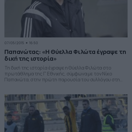
07/05/2015
16:50
Παπανώτας: «Η Θύελλα Φιλώτα έγραψε τη
δική της ιστορία»
Τη δική της ιστορία έγραψε η Θύελλα Φιλώτα στο
πρωτάθλημα της Γ’ Εθνικής, σύμφωνα με τον Νίκο
Παπανώτα, στην πρώτη παρουσία του συλλόγου στη
συγκεκριμένη κατηγορία. Ο τεχνικός της ομάδας της
Φλώρινας αναφέρθηκε στο «μυστικό» της ομάδας, η
οποία εξασφάλισε σχετικά νωρίς την παραμονή της.
Μεταξύ άλλων ειδική μνεία έκανε στα νεαρά παιδιά των
«κυανόλευκων», […]