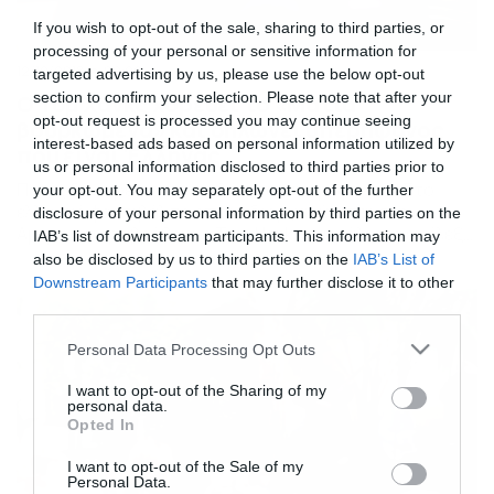
If you wish to opt-out of the sale, sharing to third parties, or
processing of your personal or sensitive information for
12/12/2018
09:22
targeted advertising by us, please use the below opt-out
section to confirm your selection. Please note that after your
Ο Τομ Χανκς χορεύει το «Μάτια
opt-out request is processed you may continue seeing
βουρκωμένα» και δηλώνει υπερήφανος
interest-based ads based on personal information utilized by
που είναι Έλληνας
us or personal information disclosed to third parties prior to
Ποιός δεν πρέπει να αισθάνεται υπερήφανος; Στο
your opt-out. You may separately opt-out of the further
ελληνικό φεστιβάλ το οποίο διοργανώνεται στην
disclosure of your personal information by third parties on the
Αμερική παραβρέθηκε ο Tom Hanks και μάλιστα επέλεξε
IAB’s list of downstream participants. This information may
να μη μείνει ένας απλός θεατής. Ο διάσημος ηθοποιός,
also be disclosed by us to third parties on the
IAB’s List of
Τομ Χανκς, πήρε το μικρόφωνο και με συγκίνηση
Downstream Participants
that may further disclose it to other
ερμήνευσε στα ελληνικά το τραγούδι «Μάτια
third parties.
βουρκωμένα». Ο κόσμος τον αποθέωσε και ο ίδιος
δήλωσε για άλλη […]
Please note that this website/app uses one or more Google
Personal Data Processing Opt Outs
services and may gather and store information including but
not limited to your visit or usage behaviour. You may click to
I want to opt-out of the Sharing of my
personal data.
grant or deny consent to Google and its third-party tags to
Opted In
use your data for below specified purposes in below Google
consent section.
I want to opt-out of the Sale of my
Personal Data.