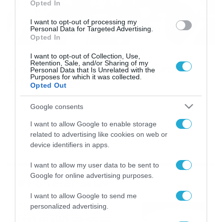
Opted In
I want to opt-out of processing my
Personal Data for Targeted Advertising.
Opted In
04/05/2016
18:56
I want to opt-out of Collection, Use,
Retention, Sale, and/or Sharing of my
Ο Τομ Χανκς τραγουδάει το Χριστός
Personal Data that Is Unrelated with the
Purposes for which it was collected.
Ανέστη (video)
Opted Out
Ο Τομ Χανκς παραβρέθηκε την Κυριακή του Πάσχα σε
ελληνικό γλέντι στο Λος Αντζελες και τραγούδησε το
Google consents
Χριστός Ανέστη. Δείτε το βίντεο που ανέβασε στο
I want to allow Google to enable storage
προφίλ του στο Instagram ο ηθοποιός Θεοχάρης
Ιωαννίδης. https://www.instagram.com/p/
related to advertising like cookies on web or
device identifiers in apps.
I want to allow my user data to be sent to
Google for online advertising purposes.
Ροή Ειδήσεων
I want to allow Google to send me
Το Release Athens
personalized advertising.
Festival 2026 άφησε τις