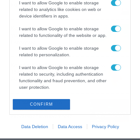
I want to allow Google to enable storage
καλύτερες μουσικές
related to analytics like cookies on web or
αναμνήσεις
05/08/2026
21:23
device identifiers in apps.
Καιρός: Σάκης Αρναούτογλου
I want to allow Google to enable storage
για την τάση έως της
related to functionality of the website or app.
Παναγίας
I want to allow Google to enable storage
04/08/2026
22:07
related to personalization.
Καιρός: Κολυδάς για τάση
I want to allow Google to enable storage
15νθημέρου και ζέστη 8-10
related to security, including authentication
Αυγούστου
functionality and fraud prevention, and other
04/08/2026
21:46
user protection.
Το Lounge ήρθε στο
CONFIRM
Allwyn.gr και μπορείς να
κερδίσεις* ένα εισιτήριο
διαρκείας του
04/08/2026
16:18
Data Deletion
Data Access
Privacy Policy
Παναθηναϊκού AKTOR