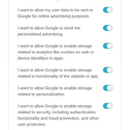
I want to allow my user data to be sent to
Google for online advertising purposes.
I want to allow Google to send me
personalized advertising.
I want to allow Google to enable storage
related to analytics like cookies on web or
device identifiers in apps.
I want to allow Google to enable storage
10/10/2018
12:27
related to functionality of the website or app.
Πλανόδιος πωλητής βγάζει… νοκ άουτ
δυσαρεστημένο πελάτη (video)
I want to allow Google to enable storage
Τον έριξε αναίσθητο στη μέση του δρόμου μπροστά σε
related to personalization.
όλους! Σοκ προκαλεί το βίντεο που τραβήχτηκε στην
Ισπανία και δείχνει έναν τουρίστα να έχει διαμάχη με
I want to allow Google to enable storage
έναν πλανόδιο πωλητή για ένα κολιέ. Οι δύο άνδρες
related to security, including authentication
έρχονται στα χέρια και όταν τα πράγματα ξεφεύγουν ο
functionality and fraud prevention, and other
πλανόδιος πωλητής βγάζει… νοκ άουτ τον τουρίστα με
user protection.
δύο μπουνιές στο […]