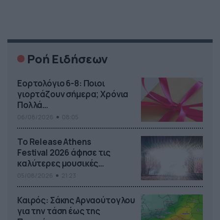
σας φτιάξει τη μέρα σας.
Ροή Ειδήσεων
Εορτολόγιο 6-8: Ποιοι
γιορτάζουν σήμερα; Χρόνια
Πολλά…
06/08/2026
08:05
Το Release Athens
Festival 2026 άφησε τις
καλύτερες μουσικές
αναμνήσεις
05/08/2026
21:23
Καιρός: Σάκης Αρναούτογλου
για την τάση έως της