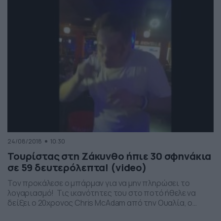
και να τους τραυματίσει σοβαρά.
24/08/2018
10:30
Τουρίστας στη Ζάκυνθο ήπιε 30 σφηνάκια
σε 59 δευτερόλεπτα! (video)
Τον προκάλεσε ο μπάρμαν για να μην πληρώσει το
λογαριασμό! Τις ικανότητες του στο ποτό ήθελε να
δείξει ο 20χρονος Chris McAdam από την Ουαλία, ο
οποίος ήρθε για διακοπές στη χώρα μας! Ο McAdam