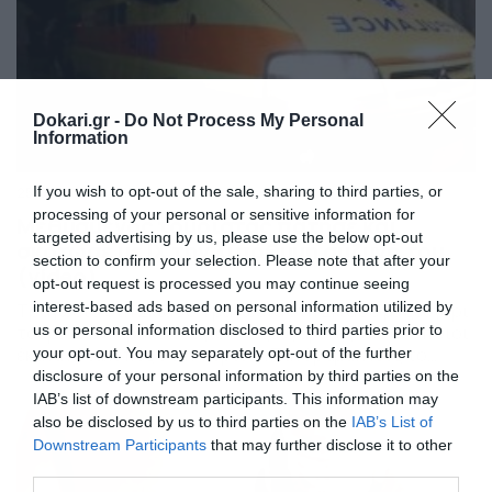
Dokari.gr -
Do Not Process My Personal
Information
If you wish to opt-out of the sale, sharing to third parties, or
25/09/2019
11:13
processing of your personal or sensitive information for
Μεθυσμένος τουρίστας πάτησε και
targeted advertising by us, please use the below opt-out
σκότωσε με ΙΧ την λιπόθυμη σύζυγό του
section to confirm your selection. Please note that after your
(video)
opt-out request is processed you may continue seeing
interest-based ads based on personal information utilized by
Τραγωδιά στη Σκιάθο Τραγωδία στη Σκιάθο με ζευγάρι
τουριστών. Πρόκειται για ένα ζευγάρι Άγγλων οι οποίοι
us or personal information disclosed to third parties prior to
έκαναν διακοπές στην περιοχή Πανόραμα. Χθες το
your opt-out. You may separately opt-out of the further
βράδυ οι δυο τους έκαναν την καθιερωμένη νυχτερινή
disclosure of your personal information by third parties on the
τους βόλτα στο νησί, κατά τη διάρκεια της οποίας
IAB’s list of downstream participants. This information may
κατανάλωσαν μεγάλη ποσότητα αλκοόλ. Στην
also be disclosed by us to third parties on the
IAB’s List of
επιστροφή τους για το ξενοδοχείο, γύρω στις 2:30 τα
Downstream Participants
that may further disclose it to other
ξημερώματα, […]
third parties.