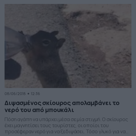
κλήθηκε από το προσωπικό του μπαρ στο Sports Bar
and Grill στη Ζάκυνθο να πιει τα σφηνάκια προκειμένου
να κερδίσει […]
08/06/2018
12:36
Διψασμένος σκίουρος απολαμβάνει το
νερό του από μπουκάλι
Πόση αγάπη να υπάρχει μέσα σε μία στιγμή. Ο σκίουρος
έχει μαγνητίσει τους τουρίστες, οι οποίοι του
προσέφεραν νερό για να ξεδιψάσει. Τόσο γλυκό για να