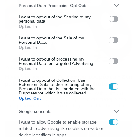
Please note that this website/app uses one or more Google
Personal Data Processing Opt Outs
services and may gather and store information including but
not limited to your visit or usage behaviour. You may click to
I want to opt-out of the Sharing of my
personal data.
grant or deny consent to Google and its third-party tags to
Opted In
use your data for below specified purposes in below Google
consent section.
I want to opt-out of the Sale of my
Personal Data.
Opted In
I want to opt-out of processing my
Personal Data for Targeted Advertising.
09/05/2019
09:57
Opted In
Η «εκδίκηση» του Γερμανού τουρίστα – Στη
I want to opt-out of Collection, Use,
μόδα το σανδάλι με κάλτσα (photos)
Retention, Sale, and/or Sharing of my
Personal Data that Is Unrelated with the
Μεγάλες μάρκες το έχουν υιοθετήσει Η Louis Vuitton και
Purposes for which it was collected.
Opted Out
η Anna Sui λάνσαραν τον συγκεκριμένο συνδυασμό στην
πασαρέλα και το επιβλητικό blog μόδας Man Repeller
δημοσίευσε πρόσφατα έναν οδηγό για να… σκίσετε με το
Google consents
συγκεκριμένο στυλ. Είναι δεδομένο πως στο πέρασμα
I want to allow Google to enable storage
του χρόνου ο Ντέιβιντ Μπέκαμ έχει συχνά προκαλέσει …
related to advertising like cookies on web or
αίσθηση με τις στυλιστικές του […]
device identifiers in apps.