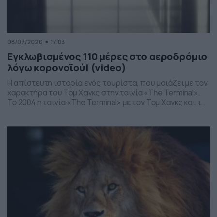
08/07/2020
17:03
Εγκλωβισμένος 110 μέρες στο αεροδρόμιο
λόγω κορονοϊού! (video)
Η απίστευτη ιστορία ενός τουρίστα, που μοιάζει με τον
χαρακτήρα του Τομ Χανκς στην ταινία «The Terminal».
Το 2004 η ταινία «The Terminal» με τον Τομ Χανκς και την
Κάθριν Ζέτα Τζόουνς είχε κάνει τεράστια επιτυχία, με
την πραγματική ιστορία ενός επιβάτη που είχε
εγκλωβιστεί για εβδομάδες σε ένα αμερικανικό
αεροδρόμιο. Τη δική του εκδοχή […]