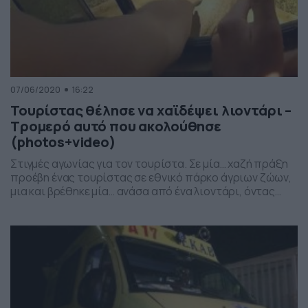
07/06/2020
16:22
Τουρίστας θέλησε να χαϊδέψει λιοντάρι –
Τρομερό αυτό που ακολούθησε
(photos+video)
Στιγμές αγωνίας για τον τουρίστα. Σε μία… χαζή πράξη
προέβη ένας τουρίστας σε εθνικό πάρκο άγριων ζώων,
μια και βρέθηκε μία… ανάσα από ένα λιοντάρι, όντας
επιβάτης σε αυτοκίνητο που κάνει… ξενάγηση στην
φύση. Μάλιστα, δεν δίστασε να βγάλει το χέρι του από
το παράθυρο και να πιάσει το λιοντάρι. Μάλιστα, ο
τουρίστας υποστήριξε πως […]