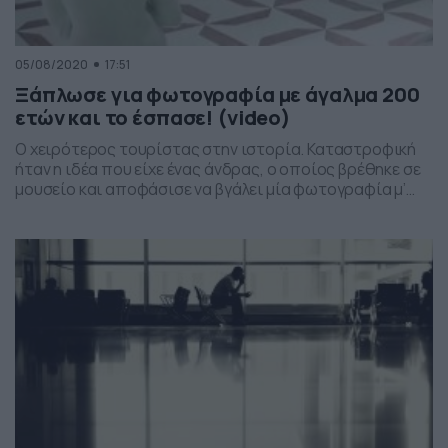
05/08/2020
17:51
Ξάπλωσε για φωτογραφία με άγαλμα 200
ετών και το έσπασε! (video)
Ο χειρότερος τουρίστας στην ιστορία. Καταστροφική
ήταν η ιδέα που είχε ένας άνδρας, ο οποίος βρέθηκε σε
μουσείο και αποφάσισε να βγάλει μία φωτογραφία μ’
ένα άγαλμα. Μόνο που το άγαλμα ήταν… καθισμένο σ’ ένα
ανάκλιντρο. Βέβαια, αυτό δεν φάνηκε να ενοχλεί τον
άνδρα, ο οποίος έκατσε κι αυτός… δίπλα του. Ωστόσο,
μόλις ολοκληρώθηκε η […]