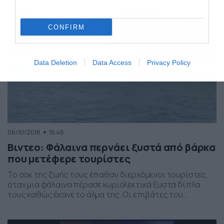
CONFIRM
Data Deletion
Data Access
Privacy Policy
06/10/2018
15:46
Βιντεο: Φάλαινα περνάει ξυστά από βάρκα
που μετέφερε τουρίστες
Το σοκ της ζωής τους έπαθαν διερχόμενοι τουρίστες,
όταν μια φάλαινα πέρασε κυριολεκτικά ξυστά δίπλα
τους καθώς έκανε το άλμα της. Οι επιβάτες του
θαλάσσιου αυτού ταξί έμαθαν να κοιτάνε το πλάσμα
αυτό που λίγο έλειψε να τους ρίξει στο νερό και ίσως