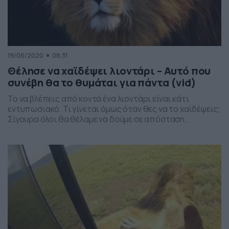
19/06/2020
08:31
Θέλησε να χαϊδέψει λιοντάρι – Αυτό που
συνέβη θα το θυμάται για πάντα (vid)
Το να βλέπεις από κοντά ένα λιοντάρι είναι κάτι
εντυπωσιακό. Τι γίνεται όμως όταν θες να το χαϊδέψεις;
Σίγουρα όλοι θα θέλαμε να δούμε σε απόσταση
αναπνοής το βασιλιά των ζώων, αρκεί να ήμασταν
ασφαλείς. Ένας τουρίστας στο εθνικό πάρκο Serengeti
National Park της Τανζανίας, ήταν ένας από τους
τυχερούς, καθώς βρέθηκε δίπλα ακριβώς από […]