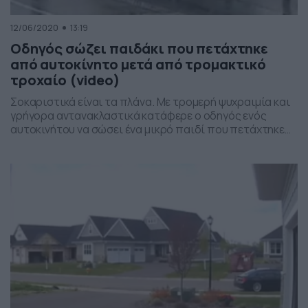
12/06/2020
13:19
Οδηγός σώζει παιδάκι που πετάχτηκε
από αυτοκίνητο μετά από τρομακτικό
τροχαίο (video)
Σοκαριστικά είναι τα πλάνα. Με τρομερή ψυχραιμία και
γρήγορα αντανακλαστικά κατάφερε ο οδηγός ενός
αυτοκινήτου να σώσει ένα μικρό παιδί που πετάχτηκε
από ένα βανάκι, έπειτα από τρομακτικό τροχαίο.
Μάλιστα, αυτό που έγινε λίγα δευτερόλεπτα αργότερα,
κόβει την… ανάσα, ελέω της ανεξέλεγκτης πορείας από
το βανάκι. Το περιστατικό έγινε σε αυτοκινητόδρομο
της Ρωσίας με αποκλειστική […]