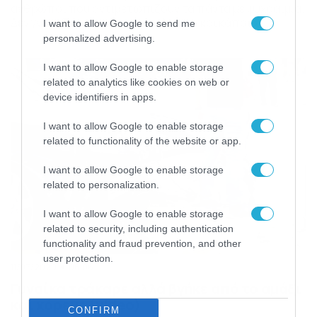
ανθρώποι που αντιμετωπίζουν τα πάντα με ψυχραιμία.
Δεν γνωρίζαμε όμως πως υπάρχουν και κάποιοι
I want to allow Google to send me
ανεγκέφαλοι που ενώ κάνουν ηλιθιότητες, συνεχίζουν
personalized advertising.
και είναι ψύχραιμοι. Στο βίντεο βλέπουμε έναν οδηγό να
περνά το «κόκκινο» με το μηχανάκι του σαν να μην τρέχει
I want to allow Google to enable storage
τίποτα. Τη στιγμή που στρίβει, τα άλλα οχήματα […]
related to analytics like cookies on web or
device identifiers in apps.
I want to allow Google to enable storage
related to functionality of the website or app.
I want to allow Google to enable storage
related to personalization.
I want to allow Google to enable storage
related to security, including authentication
functionality and fraud prevention, and other
user protection.
11/07/2020
06:06
Γυναίκα τράκαρε αλλά βγήκε από το αμάξι
και χόρευε (video)
CONFIRM