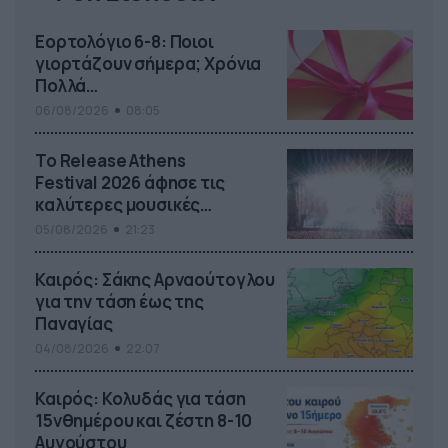
Εορτολόγιο 6-8: Ποιοι
γιορτάζουν σήμερα; Χρόνια
Πολλά…
06/08/2026
08:05
Το Release Athens
Festival 2026 άφησε τις
καλύτερες μουσικές
αναμνήσεις
05/08/2026
21:23
Καιρός: Σάκης Αρναούτογλου
για την τάση έως της
Παναγίας
04/08/2026
22:07
Καιρός: Κολυδάς για τάση
15νθημέρου και ζέστη 8-10
Αυγούστου