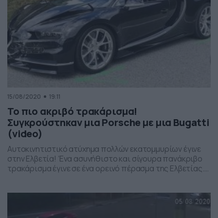
15/08/2020
19:11
Το πιο ακριβό τρακάρισμα!
Συγκρούστηκαν μια Porsche με μια Bugatti
(video)
Αυτοκινητιστικό ατύχημα πολλών εκατομμυρίων έγινε
στην Ελβετία! Ένα ασυνήθιστο και σίγουρα πανάκριβο
τρακάρισμα έγινε σε ένα ορεινό πέρασμα της Ελβετίας.
Συγκεκριμένα, συγκρούστηκαν μία Porsche 911 Cabriolet
με μία Bugatti Chiron. To ατύχημα έγινε στο περίφημο
Gotthard Pass και εμπλέκεται και μία Mercedes C-Class
η οποία βρισκόταν πίσω από ένα αργά κινούμενο
τροχόσπιτο, ανεβάζοντας τον… λογαριασμό. […]