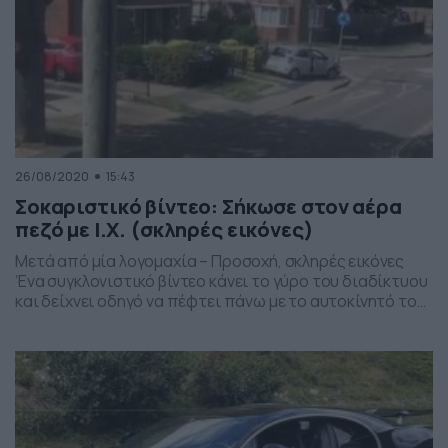
26/08/2020
15:43
Σοκαριστικό βίντεο: Σήκωσε στον αέρα
πεζό με Ι.Χ. (σκληρές εικόνες)
Μετά από μία λογομαχία – Προσοχή, σκληρές εικόνες
Ένα συγκλονιστικό βίντεο κάνει το γύρο του διαδίκτυου
και δείχνει οδηγό να πέφτει πάνω με το αυτοκίνητό του
σε άνδρα και να τον σηκώνει στον αέρα. Το σοκαριστικό
περιστατικό συνέβη σε δρόμο στο Σάσεξ. Οι δύο άνδρες
είχαν έρθει σε λογομαχία και στη συνέχεια ο θύτης,
φαίνεται […]