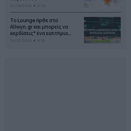
04/08/2026
21:46
Το Lounge ήρθε στο
Allwyn.gr και μπορείς να
κερδίσεις* ένα εισιτήριο
διαρκείας του
04/08/2026
16:18
Παναθηναϊκού AKTOR