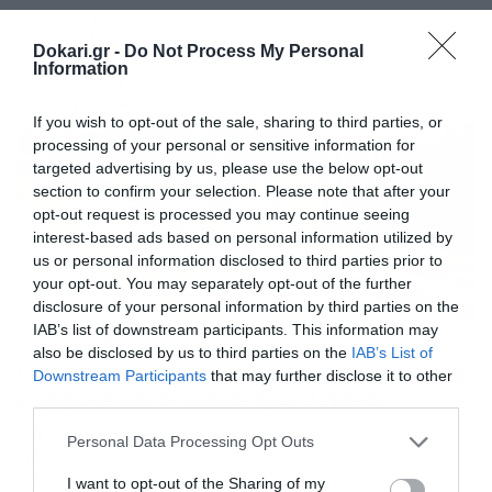
ταχύτητα με το αυτοκίνητό του, μια και ο κρουνός…
διαλύθηκε, με αποτέλεσμα να δημιουργηθεί πανικός. Το
περιστατικό έλαβε χώρα πριν από μερικές μέρες, στο
Dokari.gr -
Do Not Process My Personal
Information
Μπέρκελεϊ που ανήκει στην […]
If you wish to opt-out of the sale, sharing to third parties, or
processing of your personal or sensitive information for
targeted advertising by us, please use the below opt-out
section to confirm your selection. Please note that after your
opt-out request is processed you may continue seeing
interest-based ads based on personal information utilized by
us or personal information disclosed to third parties prior to
your opt-out. You may separately opt-out of the further
disclosure of your personal information by third parties on the
IAB’s list of downstream participants. This information may
20/07/2020
13:21
also be disclosed by us to third parties on the
IAB’s List of
Οδηγούσε σε λεωφόρο όταν είδε αμάξι να
Downstream Participants
that may further disclose it to other
καρφώνεται σε μπαριέρες (video)
third parties.
Σοκαριστικά είναι τα πλάνα. Μάρτυρας σ’ ένα άσχημο
Please note that this website/app uses one or more Google
Personal Data Processing Opt Outs
τρακάρισμα έγινε ένας οδηγός που κινούταν με το
services and may gather and store information including but
αυτοκίνητό του σε λεωφόρο. Μάλιστα, κατέγραψε το
not limited to your visit or usage behaviour. You may click to
I want to opt-out of the Sharing of my