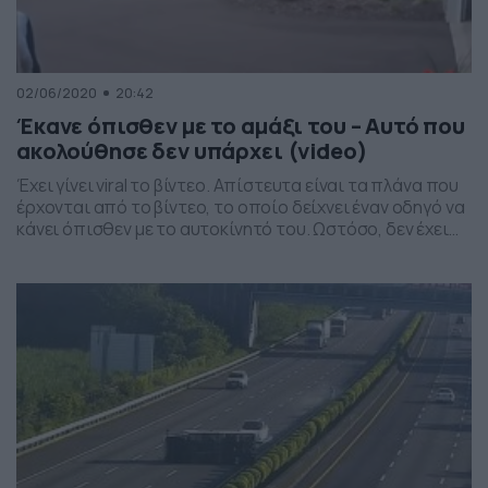
02/06/2020
20:42
Έκανε όπισθεν με το αμάξι του – Αυτό που
ακολούθησε δεν υπάρχει (video)
Έχει γίνει viral το βίντεο. Απίστευτα είναι τα πλάνα που
έρχονται από το βίντεο, το οποίο δείχνει έναν οδηγό να
κάνει όπισθεν με το αυτοκίνητό του. Ωστόσο, δεν έχει
αντιληφθεί ακριβώς τον χώρο που υπάρχει πίσω του
και προκαλεί μία μεγάλη ζημιά. Το βίντεο… έρχεται από
την Μινεσότα των Ηνωμένων Πολιτειών της Αμερικής,
όπου ο […]