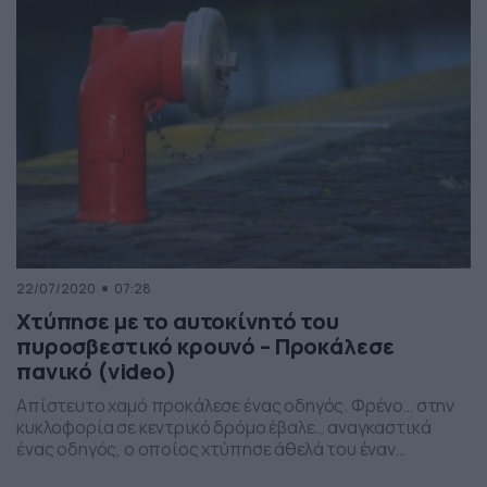
μερικές μέρες στην […]
22/07/2020
07:28
Χτύπησε με το αυτοκίνητό του
πυροσβεστικό κρουνό – Προκάλεσε
πανικό (video)
Απίστευτο χαμό προκάλεσε ένας οδηγός. Φρένο… στην
κυκλοφορία σε κεντρικό δρόμο έβαλε… αναγκαστικά
ένας οδηγός, ο οποίος χτύπησε άθελά του έναν
πυροσβεστικό κρουνό. Φαίνεται, πως είχε μεγάλη