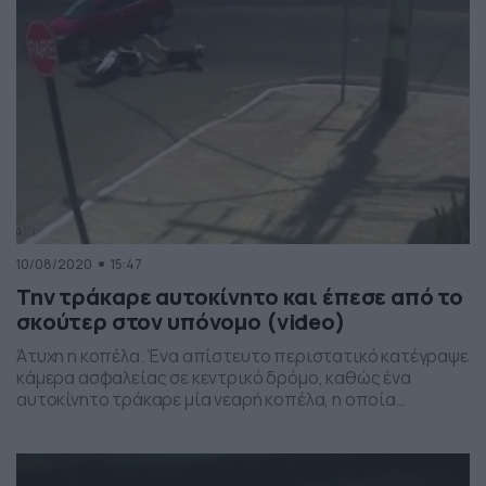
10/08/2020
15:47
Την τράκαρε αυτοκίνητο και έπεσε από το
σκούτερ στον υπόνομο (video)
Άτυχη η κοπέλα. Ένα απίστευτο περιστατικό κατέγραψε
κάμερα ασφαλείας σε κεντρικό δρόμο, καθώς ένα
αυτοκίνητο τράκαρε μία νεαρή κοπέλα, η οποία
οδηγούσε το σκούτερ της. Μάλιστα, η τελευταία δεν
κατάφερε να συγκρατήσει την ισορροπία της με
αποτέλεσμα να πέσει στο έδαφος και στην συνέχεια
στον υπόνομο. Το περιστατικό έλαβε χώρα πριν από