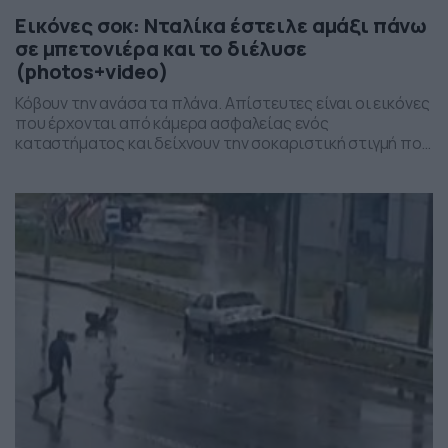
Εικόνες σοκ: Νταλίκα έστειλε αμάξι πάνω
σε μπετονιέρα και το διέλυσε
(photos+video)
Κόβουν την ανάσα τα πλάνα. Απίστευτες είναι οι εικόνες
που έρχονται από κάμερα ασφαλείας ενός
καταστήματος και δείχνουν την σοκαριστική στιγμή που
ένα επιβατικό αυτοκίνητο διαλύθηκε σε φρικιαστικό
ατύχημα με… πρωταγωνιστές μία νταλίκα και μία
μπετονιέρα, μια και έγινε… σάντουιτς. Κλείστε τη
διαμονή σας για τις καλοκαιρινές σας διακοπές με τα
πιο οικονομικά πακέτα. Το […]