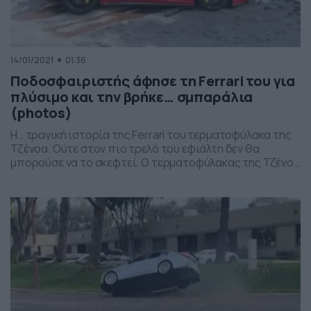
14/01/2021
01:36
Ποδοσφαιριστής άφησε τη Ferrari του για
πλύσιμο και την βρήκε… σμπαράλια
(photos)
Η… τραγική ιστορία της Ferrari του τερματοφύλακα της
Τζένοα. Ούτε στον πιο τρελό του εφιάλτη δεν θα
μπορούσε να το σκεφτεί. Ο τερματοφύλακας της Τζένοα
Φεντερίκο Μαρκέτι μετά από μια βροχερή μέρα πήγε τη
Ferrari του σε πλυντήριο αυτοκινήτων για να του την
καθαρίσουν. Πρόκειται για μια Ferrari 812 Superfast, η
οποία κοστίζει κοντά στα […]