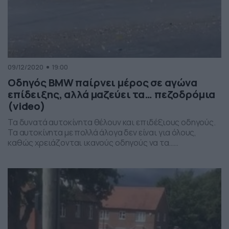
09/12/2020
19:00
Οδηγός BMW παίρνει μέρος σε αγώνα
επίδειξης, αλλά μαζεύει τα… πεζοδρόμια
(video)
Τα δυνατά αυτοκίνητα θέλουν και επιδέξιους οδηγούς.
Τα αυτοκίνητα με πολλά άλογα δεν είναι για όλους,
καθώς χρειάζονται ικανούς οδηγούς να τα…
κουμαντάρουν. Σε μια συνάντηση supercars στην
Αμερική, οι οδηγοί έκαναν τη φιγούρα τους. Κάποια
στιγμή ένας οδηγός με μια BMW M3 F80 θέλει να δώσει τη
δική του παράσταση. Αλλά φαίνεται πως το […]