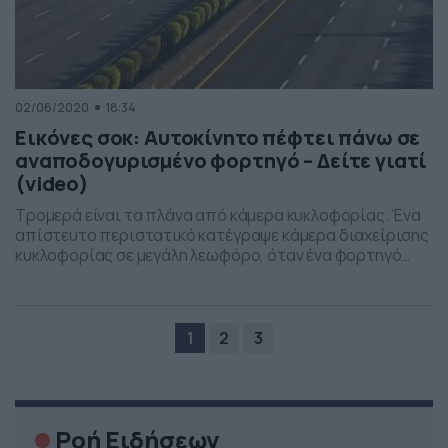
02/06/2020
18:34
Εικόνες σοκ: Αυτοκίνητο πέφτει πάνω σε
αναποδογυρισμένο φορτηγό – Δείτε γιατί
(video)
Τρομερά είναι τα πλάνα από κάμερα κυκλοφορίας. Ένα
απίστευτο περιστατικό κατέγραψε κάμερα διαχείρισης
κυκλοφορίας σε μεγάλη λεωφόρο, όταν ένα φορτηγό
είχε αναποδογυρίσει στον δρόμο και είχε κλείσει τις
δύο αριστερές λωρίδες. Ένα άλλο αυτοκίνητο πλησιάζει
με ταχύτητα στο σημείο και τελικά πέφτει με δύναμη
πάνω. Σύμφωνα με τα όσα αναφέρουν τα Μέσα στην
1
2
3
Ταϊβάν, ο […]
Ροή Ειδήσεων