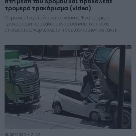
στη μέση του δρόμου και προκάλεσε
τρομερό τρακάρισμα (video)
Μερικοί οδηγοί είναι επικίνδυνοι. Ένα τρομερό
τρακάρισμα προκάλεσε ένας οδηγός, ο οποίος
αποφάσισε, χωρίς καμία προειδοποίηση να κάνει
αναστροφή στην μέση του δρόμου, χωρίς να κοιτάξει αν
υπήρχε κάποιο άλλο όχημα στο… πεδίο του. Κλείστε τη
διαμονή σας για τις καλοκαιρινές σας διακοπές με τα
πιο οικονομικά πακέτα. Το περιστατικό έλαβε χώρα
πριν από μερικές […]
16/06/2020
21:42