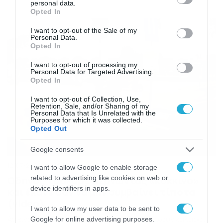
βίντεο με την κάμερα που έχει στο ταμπλό του αμαξιού
personal data.
grant or deny consent to Google and its third-party tags to
Opted In
του και τα πλάνα κάνουν τον γύρο του διαδικτύου.
use your data for below specified purposes in below Google
Όπως μπορείτε να δείτε και στο βίντεο, ο οδηγός έτρεχε
consent section.
I want to opt-out of the Sale of my
με αρκετή ταχύτητα […]
Personal Data.
Opted In
I want to opt-out of processing my
Personal Data for Targeted Advertising.
Opted In
I want to opt-out of Collection, Use,
Retention, Sale, and/or Sharing of my
Personal Data that Is Unrelated with the
Purposes for which it was collected.
Opted Out
Google consents
12/07/2020
21:00
I want to allow Google to enable storage
related to advertising like cookies on web or
Οδηγός τράκαρε περνώντας «κόκκινο»
device identifiers in apps.
και έκανε σαν να μην συμβαίνει τίποτα
(video)
I want to allow my user data to be sent to
Αν είναι δυνατόν… Γνωρίζουμε πως υπάρχουν χαλαροί
Google for online advertising purposes.