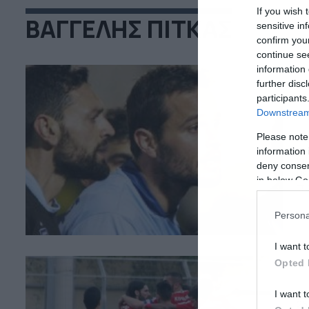
If you wish 
ΒΑΓΓΕΛΗΣ ΠΙΤΚΑΣ
sensitive in
confirm you
continue se
information 
further disc
participants
22
Downstream 
Α
Please note
information 
Οι
deny consent
με
in below Go
πο
πο
στ
Persona
πρ
στ
I want t
Opted 
I want t
25