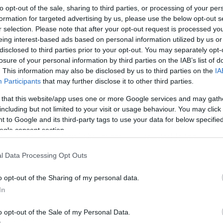
to opt-out of the sale, sharing to third parties, or processing of your per
formation for targeted advertising by us, please use the below opt-out s
r selection. Please note that after your opt-out request is processed y
eing interest-based ads based on personal information utilized by us or
disclosed to third parties prior to your opt-out. You may separately opt-
losure of your personal information by third parties on the IAB’s list of
. This information may also be disclosed by us to third parties on the
IA
/07/2015
15:56
Participants
that may further disclose it to other third parties.
Ο Τρίκαλα: Συμφώνησε με Πίτκα
 that this website/app uses one or more Google services and may gath
including but not limited to your visit or usage behaviour. You may click 
 Θεσσαλοί φρόντισαν και θωράκισαν την εστία τους καθώς 
 to Google and its third-party tags to use your data for below specifi
σημέρι της Τετάρτης (22/7) ανακοίνωσαν την απόκτηση του
ogle consent section.
λύπειρου τερματοφύλακα, Βαγγέλη Πίτκα. Ο έμπειρος
ρτιέρο θα προσφέρει από εδώ και πέρα τις υπηρεσίες του
ους νεοφώτιστου. Η άφιξη του στα Τρίκαλα να αναμένεται τ
l Data Processing Opt Outs
οσεχή Πέμπτη ώστε να ενσωματωθεί με τους υπολοίπους
ην προετοιμασία. Η […]
o opt-out of the Sharing of my personal data.
In
o opt-out of the Sale of my Personal Data.
/05/2014
13:18