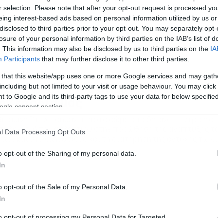
r selection. Please note that after your opt-out request is processed y
eing interest-based ads based on personal information utilized by us or
disclosed to third parties prior to your opt-out. You may separately opt-
losure of your personal information by third parties on the IAB’s list of
. This information may also be disclosed by us to third parties on the
IA
Participants
that may further disclose it to other third parties.
/05/2023
09:29
 that this website/app uses one or more Google services and may gath
ιταμίνη D: Πόσο σημαντική είναι για
including but not limited to your visit or usage behaviour. You may click 
 to Google and its third-party tags to use your data for below specifi
ην καρδιά μας
ogle consent section.
βιταμίνη D είναι σημαντική στο σώμα επειδή είναι κεντρική σ
ταβολισμό του ασβεστίου στην προώθηση της ανάπτυξης τ
l Data Processing Opt Outs
τών και στο σχηματισμό και τη διατήρηση της αντοχής των
τών μας. Ωστόσο, είναι απόλυτα σημαντική και για την υγεία
o opt-out of the Sharing of my personal data.
ς καρδιάς μας… Πάμε να δούμε ορισμένα από αυτά… Αλλαγές
In
ο προφίλ λιπιδίων. Υπάρχουν μελέτες που […]
o opt-out of the Sale of my Personal Data.
In
to opt-out of processing my Personal Data for Targeted