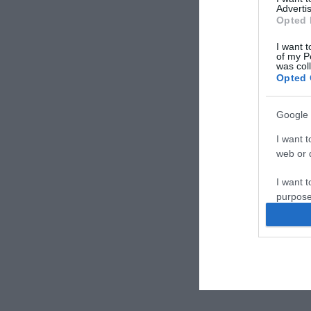
Advertis
Opted 
I want t
of my P
was col
Opted 
Google 
I want t
web or d
I want t
purpose
I want 
I want t
web or d
I want t