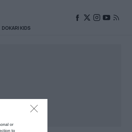
DOKARI KIDS
sonal or
ection to