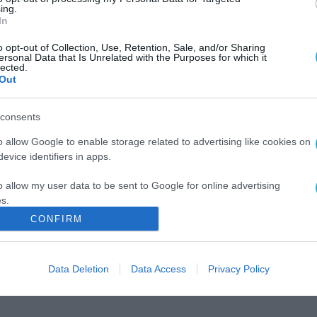
ing.
In
o opt-out of Collection, Use, Retention, Sale, and/or Sharing
ersonal Data that Is Unrelated with the Purposes for which it
lected.
Out
consents
o allow Google to enable storage related to advertising like cookies on
evice identifiers in apps.
o allow my user data to be sent to Google for online advertising
s.
CONFIRM
to allow Google to send me personalized advertising.
o allow Google to enable storage related to analytics like cookies on
Data Deletion
Data Access
Privacy Policy
evice identifiers in apps.
o allow Google to enable storage related to functionality of the website