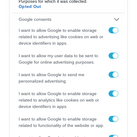
Purposes for which it was collected.
Opted Out
Google consents
I want to allow Google to enable storage
related to advertising like cookies on web or
07/05/2020
08:22
device identifiers in apps.
Ήθελε να αποκτήσει τα μεγαλύτερα χείλη
του κόσμου – Το αποτέλεσμα είναι
I want to allow my user data to be sent to
τρομακτικό (photos)
Google for online advertising purposes.
Δείτε την 23χρονη «Barbie της Βουλγαρίας» Τα
I want to allow Google to send me
τελευταία χρόνια αρκετές είναι οι γυναίκες που
personalized advertising.
βλέπουμε να προχωρούν σε διάφορες… αλλαγές πάνω
τους και μία από τις πιο συχνές είναι τα χείλη. Αυτό
I want to allow Google to enable storage
θέλησε να κάνει και η Αndrea Ivanova από τη Βουλγαρία,
related to analytics like cookies on web or
μόνο που δεν σταμάτησε σε μερικές ενέσεις, αλλά είχε
device identifiers in apps.
σκοπό να αποκτήσει τα […]
I want to allow Google to enable storage
Ροή Ειδήσεων
related to functionality of the website or app.