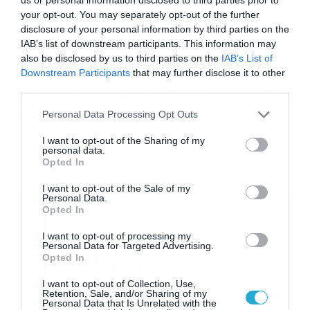
your opt-out. You may separately opt-out of the further
disclosure of your personal information by third parties on the
IAB’s list of downstream participants. This information may
also be disclosed by us to third parties on the
IAB’s List of
Downstream Participants
that may further disclose it to other
26/05/2020
13:39
third parties.
Δείτε το μωρό… Ραπουνζέλ που γεννήθηκε
στη Βουλγαρία (photos)
Please note that this website/app uses one or more Google
Personal Data Processing Opt Outs
services and may gather and store information including but
Οι φωτογραφίες του έχουν γίνει viral στο διαδίκτυο Οι
not limited to your visit or usage behaviour. You may click to
I want to opt-out of the Sharing of my
περισσότεροι θα γνωρίζετε το παραμύθι ή θα έχετε δει
personal data.
grant or deny consent to Google and its third-party tags to
το παιδικό Ραπουνζέλ, που είναι γνωστά για τα πολύ
Opted In
use your data for below specified purposes in below Google
μακριά μαλλιά της πριγκίπισσας. Στη Βουλγαρία, η
consent section.
Ντένικα Κανέβα, γέννησε στις 30 Απριλίου 2019 ένα
I want to opt-out of the Sale of my
Personal Data.
υγιέστατο κοριτσάκι, με πολλά πυκνά μαύρα μαλλιά! Το
Opted In
κοριτσάκι έγινε γνωστό ως μωρό… […]
I want to opt-out of processing my
Personal Data for Targeted Advertising.
Opted In
I want to opt-out of Collection, Use,
Retention, Sale, and/or Sharing of my
Personal Data that Is Unrelated with the