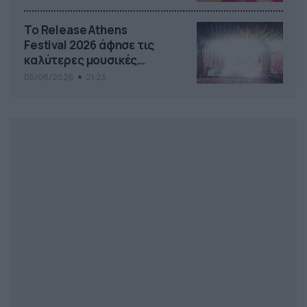
Το Release Athens
Festival 2026 άφησε τις
καλύτερες μουσικές
αναμνήσεις
05/08/2026
21:23