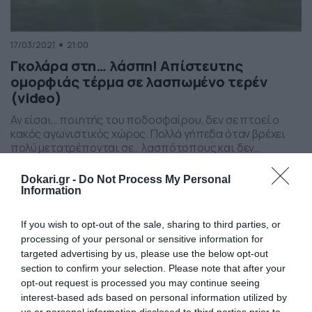
17/03/2021
21:00
Γκολάρα στη… λάσπη! Απίστευτης
ομορφιάς τέρμα σε λασπωμένο τερέν
(video)
Αν είσαι… ποιητής του ποδοσφαίρου, δεν σε πτοεί ο
κακός αγωνιστικός χώρος. Πολλά γήπεδα όταν βρέχει
πολύ μετατρέπονται σε… λασπότοπους και δεν
επιτρέπουν στους ποδοσφαιριστές να αποδώσουν
όπως θα ήθελαν. Ένας παίκτης στη Βουλγαρία έδειξε
Dokari.gr -
Do Not Process My Personal
όμως ότι και σε έναν κακό αγωνιστικό χώρο, είναι
Information
δυνατό να δημιουργηθούν ποδοσφαιρικά
αριστουργήματα. Ο Μπόζινταρ Βάσεφ της Μίνιορ
If you wish to opt-out of the sale, sharing to third parties, or
Πέρνικ […]
processing of your personal or sensitive information for
targeted advertising by us, please use the below opt-out
section to confirm your selection. Please note that after your
opt-out request is processed you may continue seeing
interest-based ads based on personal information utilized by
us or personal information disclosed to third parties prior to