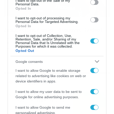
I want to opt-out of the Sale of my
Personal Data.
Opted In
I want to opt-out of processing my
Personal Data for Targeted Advertising.
01/04/2016
15:09
Opted In
Διαμαντίδης ή απλά… διαμάντι! (video)
I want to opt-out of Collection, Use,
Ο Δημήτρης Διαμαντίδης, κορυφαίος παίκτης όλων των
Retention, Sale, and/or Sharing of my
εποχών, αποσύρεται το καλοκαίρι από τα γήπεδα και
Personal Data that Is Unrelated with the
Purposes for which it was collected.
το Dokari.gr σας θυμίζει γιατί ήταν, είναι και θα είναι
Opted Out
πάντα ένας και μοναδικός! Με ύψος μόλις 1,96 μ. αλλά με
τεράστιο ταλέντο ο Δημήτρης Διαμαντίδης αποτελεί
Google consents
τομή στο Ελληνικό αλλά και Ευρωπαϊκό μπάσκετ. Ο «3D»
δεν παίζει απλά μπάσκετ, […]
I want to allow Google to enable storage
related to advertising like cookies on web or
Ροή Ειδήσεων
device identifiers in apps.
I want to allow my user data to be sent to
Καιρός Δεκαπενταύγουστο:
Google for online advertising purposes.
Η προοπτική εξέλιξης από
τον Σάκη Αρναούτογλου (vid)
I want to allow Google to send me
08/08/2026
08:51
personalized advertising.