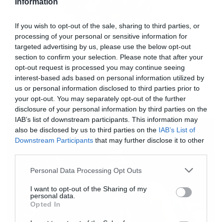
Information
If you wish to opt-out of the sale, sharing to third parties, or
17/09/2016
14:44
processing of your personal or sensitive information for
Δείτε τη βράβευση του Διαμαντίδη από
targeted advertising by us, please use the below opt-out
την Μακάμπι (vid)
section to confirm your selection. Please note that after your
opt-out request is processed you may continue seeing
Όταν όλοι υποκλίνονται στο μεγαλείο του αρχηγού τα
interest-based ads based on personal information utilized by
λόγια είναι περιττά. Ο Δημήτρης Διαμαντίδης τιμήθηκε
us or personal information disclosed to third parties prior to
από την ομάδα της Μακάμπι Τελ Αβίβ για όσα έχει
your opt-out. You may separately opt-out of the further
προσφέρει στο μπάσκετ και στν αθλητισμό. Ο αθλητής
disclosure of your personal information by third parties on the
πήρε μια συλλεκτική μπλούζα της ομάδας, του Ισραήλ, με
IAB’s list of downstream participants. This information may
το νούμερο 13 και το όνομα του. Απόψε ολοκληρώνεται
also be disclosed by us to third parties on the
IAB’s List of
το τουρνουά και από […]
Downstream Participants
that may further disclose it to other
third parties.
Please note that this website/app uses one or more Google
Personal Data Processing Opt Outs
services and may gather and store information including but
not limited to your visit or usage behaviour. You may click to
I want to opt-out of the Sharing of my
personal data.
grant or deny consent to Google and its third-party tags to
Opted In
use your data for below specified purposes in below Google
consent section.