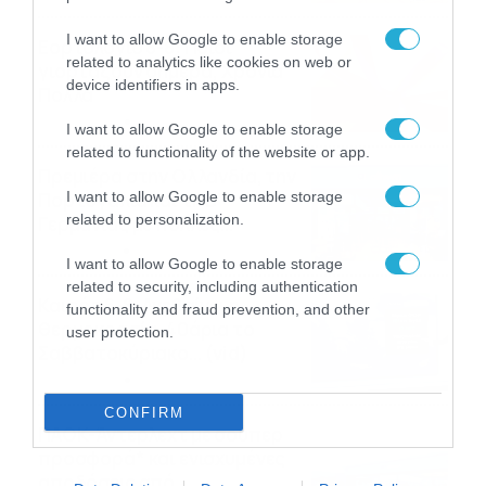
I want to allow Google to enable storage
Εορτολόγιο 8-8: Ποιοι
related to analytics like cookies on web or
γιορτάζουν σήμερα; Χρόνια
device identifiers in apps.
Πολλά
08/08/2026
08:25
I want to allow Google to enable storage
related to functionality of the website or app.
Πρεμιέρα στην Ολλανδία, την
I want to allow Google to enable storage
Πορτογαλία και τη Β’
related to personalization.
Γερμανίας με πολλές
στοιχηματικές επιλογές από
07/08/2026
16:41
I want to allow Google to enable storage
το ΠΑΜΕ ΣΤΟΙΧΗΜΑ
related to security, including authentication
Καιρός 6-8: Ανεβαίνει η
functionality and fraud prevention, and other
θερμοκρασία, 40άρια το
user protection.
Σαββατοκύριακο… (vid)
06/08/2026
22:00
CONFIRM
ΠΑΟΚ-Άντερλεχτ με σούπερ
προσφορά* και ενισχυμένες
αποδόσεις από