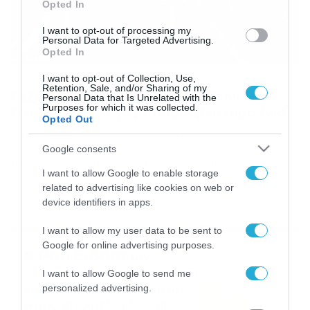
Opted In
I want to opt-out of processing my
Personal Data for Targeted Advertising.
Opted In
16/07/2016
16:04
I want to opt-out of Collection, Use,
Retention, Sale, and/or Sharing of my
Πεζός προσπάθησε να σβήσει την
Personal Data that Is Unrelated with the
Purposes for which it was collected.
Ολυμπιακή φλόγα με πυροσβεστήρα (vid)
Opted Out
Διαμαρυρόμενος προσπάθησε να διακόψει την τελετή
και να σβήσει τη φλόγα με έναν πυροσβεστήρα. Ο
Google consents
πολίτηε φαίνεται ότι δεν πέτυχε αυτό που ήθελε καθώς
I want to allow Google to enable storage
η φλόγα δεν έσβησε. Η διοργάνωση δεν διέκοψε, αλλά
συνέχισε κανονικά την πορεία της. Άκρως απαράδεκτο
related to advertising like cookies on web or
αλλά και ασυνήθιστο το συμβάν καθώς δεν έχει
device identifiers in apps.
ξανασυμβεί παρόμοιο στους Ολυμπιακούς!
I want to allow my user data to be sent to
Google for online advertising purposes.
Ροή Ειδήσεων
I want to allow Google to send me
Καιρός Δεκαπενταύγουστο:
personalized advertising.
Η προοπτική εξέλιξης από