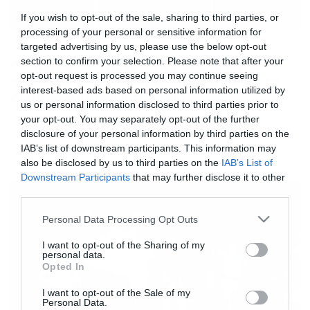
If you wish to opt-out of the sale, sharing to third parties, or
processing of your personal or sensitive information for
08/08/2016
13:00
targeted advertising by us, please use the below opt-out
section to confirm your selection. Please note that after your
Ολυμπιακοί αγώνες: Παρουσιάστρια
opt-out request is processed you may continue seeing
πιάστηκε στην κάμερα να χουφτώνει το
interest-based ads based on personal information utilized by
συμπαρουσιαστή της (vid)
us or personal information disclosed to third parties prior to
Το είδαμε και αυτό στους Ολυμπιακούς Αγώνες.
your opt-out. You may separately opt-out of the further
Παρουσιάστρια έπιανε το πόδι του συμπαρουσιαστή
disclosure of your personal information by third parties on the
της ενώ μετέδιδαν ζωντανά. Το βίντεο κάνει το γύρο του
IAB’s list of downstream participants. This information may
διαδικτύου καθώς όλοι αναρωτιούνται τι γίνεται
also be disclosed by us to third parties on the
IAB’s List of
μεταξύ των δύο αθλητών. Να επισημάνουμε πως η
Downstream Participants
that may further disclose it to other
27χρονη Adlington είναι πρώην αθλήτρια της
third parties.
κολύμβησης και ο 46χρονος Mark το ίδιο. Δείτε το καυτό
σστιγμιότυπο που […]
Please note that this website/app uses one or more Google
Personal Data Processing Opt Outs
services and may gather and store information including but
not limited to your visit or usage behaviour. You may click to
I want to opt-out of the Sharing of my
personal data.
grant or deny consent to Google and its third-party tags to
Opted In
use your data for below specified purposes in below Google
consent section.
I want to opt-out of the Sale of my
Personal Data.