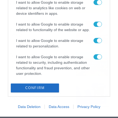
I want to allow Google to enable storage
τον Σάκη Αρναούτογλου (vid)
related to analytics like cookies on web or
08/08/2026
08:51
device identifiers in apps.
Εορτολόγιο 8-8: Ποιοι
I want to allow Google to enable storage
γιορτάζουν σήμερα; Χρόνια
related to functionality of the website or app.
Πολλά
I want to allow Google to enable storage
08/08/2026
08:25
related to personalization.
Πρεμιέρα στην Ολλανδία, την
I want to allow Google to enable storage
Πορτογαλία και τη Β’
related to security, including authentication
Γερμανίας με πολλές
functionality and fraud prevention, and other
στοιχηματικές επιλογές από
07/08/2026
16:41
user protection.
το ΠΑΜΕ ΣΤΟΙΧΗΜΑ
Καιρός 6-8: Ανεβαίνει η
CONFIRM
θερμοκρασία, 40άρια το
Σαββατοκύριακο… (vid)
06/08/2026
22:00
Data Deletion
Data Access
Privacy Policy