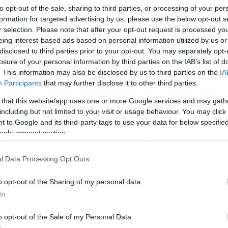
to opt-out of the sale, sharing to third parties, or processing of your per
formation for targeted advertising by us, please use the below opt-out s
r selection. Please note that after your opt-out request is processed y
eing interest-based ads based on personal information utilized by us or
disclosed to third parties prior to your opt-out. You may separately opt-
losure of your personal information by third parties on the IAB’s list of
. This information may also be disclosed by us to third parties on the
IA
/11/2018
22:00
Participants
that may further disclose it to other third parties.
ο πιο αστείο πλήρωμα αεροπλάνου
 that this website/app uses one or more Google services and may gath
ου έχει υπάρξει ποτέ (video)
including but not limited to your visit or usage behaviour. You may click 
 to Google and its third-party tags to use your data for below specifi
 πέσετε κάτω από τα γέλια… Το καλύτερο που μπορεί να σου
ogle consent section.
μβεί σε μια πτήση είναι να είσαι από τη φύση σου… χαλαρός κ
 μην έχεις την παραμικρή φοβία. Ωστόσο, το συγκεκριμένο
ήρωμα φροντίζει και γι’ αυτούς που μπορεί να αγχώνονται
l Data Processing Opt Outs
πως παραπάνω. Μετά από λίγη ώρα όλο το αεροπλάνο γελάε
ι κάθε […]
o opt-out of the Sharing of my personal data.
In
o opt-out of the Sale of my Personal Data.