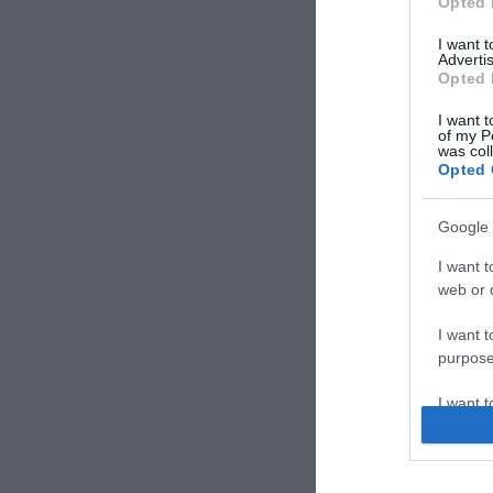
Opted 
I want 
Advertis
Opted 
I want t
of my P
was col
Opted 
Google 
I want t
web or d
I want t
purpose
I want 
I want t
web or d