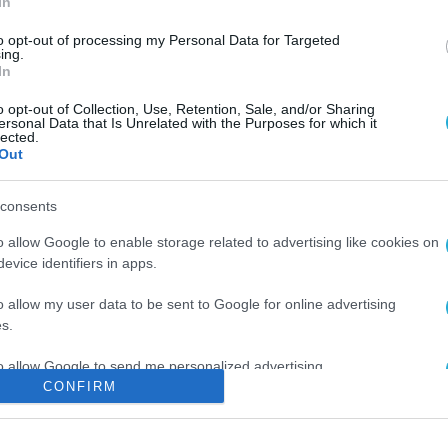
In
to opt-out of processing my Personal Data for Targeted
ing.
In
o opt-out of Collection, Use, Retention, Sale, and/or Sharing
ersonal Data that Is Unrelated with the Purposes for which it
lected.
Out
consents
o allow Google to enable storage related to advertising like cookies on
evice identifiers in apps.
o allow my user data to be sent to Google for online advertising
s.
to allow Google to send me personalized advertising.
CONFIRM
o allow Google to enable storage related to analytics like cookies on
evice identifiers in apps.