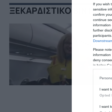
If you wish 
ΞΕΚΑΡΔΙΣΤΙΚΟ ΒΙΝΤΕΟ
sensitive in
confirm you
continue se
information 
further disc
participants
05
Downstream 
Τ
Please note
π
information 
deny consent
Θα
in below Go
συ
να
πλ
Persona
κά
κα
I want t
Opted 
I want t