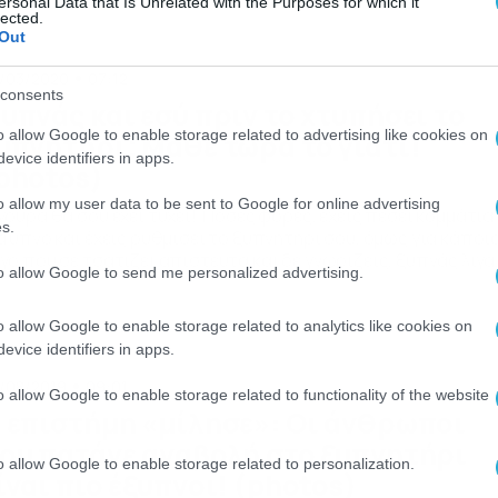
α και η αίσθηση που υπάρχει είναι πως δεν έχει καταφέρει ν
ersonal Data that Is Unrelated with the Purposes for which it
lected.
]
Out
/03/2020
07:12
consents
υπνάς και εσύ πριν το χτυπήσει το
o allow Google to enable storage related to advertising like cookies on
υπνητήρι; Μάθε τώρα το γιατί!
evice identifiers in apps.
photos)
o allow my user data to be sent to Google for online advertising
γουρα θα σου έχει τύχει! Πόσες φορές, έχεις πέσει κομμάτια
s.
α ύπνο και έχεις ρυθμίσει το ξυπνητήρι σου, όμως για κάποι
γο που σε τσατίζει απίστευτα και δε γνωρίζεις, ξυπνάς λίγα
to allow Google to send me personalized advertising.
πτά και δευτερόλεπτα πριν αυτό χτυπήσει; Δεν υπάρχει
ιρότερο πράγμα γενικά, αυτό είναι το μόνο σίγουρο. Έχεις
αρωτηθεί όμως για ποιο λόγο μπορεί να […]
o allow Google to enable storage related to analytics like cookies on
evice identifiers in apps.
/08/2019
09:01
o allow Google to enable storage related to functionality of the website
 επιστήμη «μίλησε»: Οι άνθρωποι
ου πατάνε αναβολή στο ξυπνητήρι
o allow Google to enable storage related to personalization.
ίναι πιο έξυπνοι! (photos)