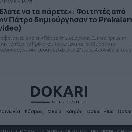
/11/2016
16:33
Ελάτε να τα πάρετε»: Φοιτητές από
ην Πάτρα δημιούργησαν το Prekala
video)
ο φοιτητές από την Πάτρα δημιούργησαν ξυπνητήρι με τη
νή του Κώστα Πρέκα και το βίντεο που ανέβασαν στο
cebook έγινε Viral μέσα σε ελάχιστα 24ωρα… Απολαύστε τους 
α δημιουργίας και… εκτέλεσης του αποτελέσματος αυτής, σ
ντεο.
Κοινωνία
Κόσμος
Media
Καιρός
Dokari Plus
Dokar
ΛΩΣΗ ΕΧΕΜΥΘΕΙΑΣ
ΠΟΛΙΤΙΚΗ ΑΠΟΡΡΗΤΟΥ
ΕΠΙΚΟΙΝΩΝΙΑ - ΔΙΑΦΗ