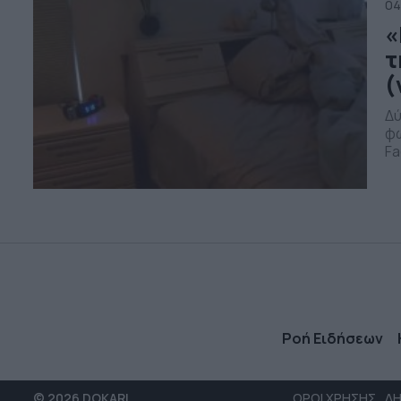
04
«
τ
(
Δύ
φω
Fa
ώρ
βί
Ροή Ειδήσεων
© 2026 DOKARI
ΟΡΟΙ ΧΡΗΣΗΣ
ΔΗ