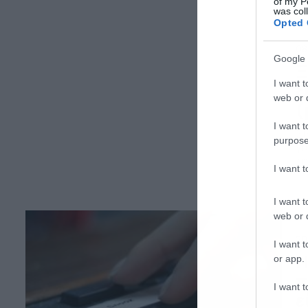
μι
of my P
was col
[…
Opted 
08
Google 
Ξ
I want t
ξ
web or d
(
I want t
Σί
purpose
γι
λό
I want 
λε
χε
αν
I want t
web or d
20
I want t
Η
or app.
π
I want t
ε