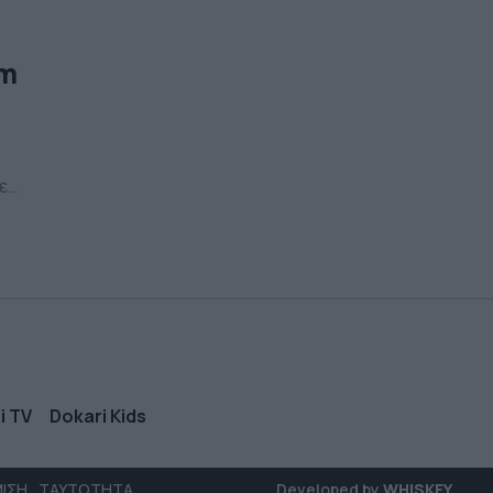
rm
εν
το
i TV
Dokari Kids
ΜΙΣΗ
ΤΑΥΤΟΤΗΤΑ
Developed by
WHISKEY