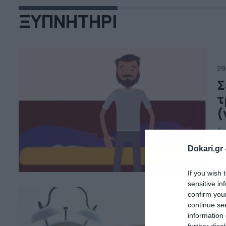
ΞΥΠΝΗΤΗΡΙ
29
Σ
τ
(
Αν
τό
Dokari.gr 
κο
νι
απ
If you wish 
σέ
sensitive in
confirm you
continue se
09
information 
further disc