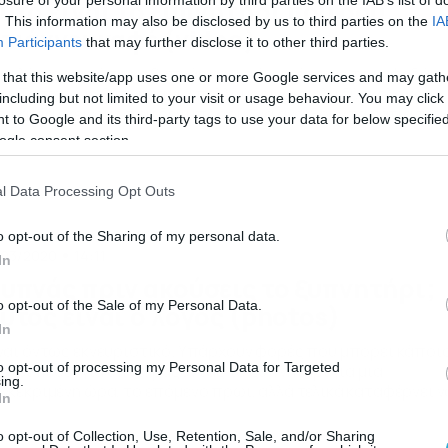
υτό είναι το ξυπνητήρι που σου
. This information may also be disclosed by us to third parties on the
IA
τιάχνει καφέ (video)
Participants
that may further disclose it to other third parties.
 καλύτερο από το να ξυπνάς και να έχεις έτοιμο το καφεδάκι
 that this website/app uses one or more Google services and may gath
υ; Το πρωινό ξύπνημα για πολλούς είναι πολύ δύσκολο και
including but not limited to your visit or usage behaviour. You may click 
δικά για εκείνους που δεν μπορούν να ανοίξουν τα μάτια του
 to Google and its third-party tags to use your data for below specifi
ιν πιουν μια γουλιά καφέ. Για εσάς λοιπόν που ανήκετε σε αυ
ogle consent section.
ν κατηγορία, αυτό το gadget θα το αγαπήσετε. Το ξυπνητήρ
]
l Data Processing Opt Outs
o opt-out of the Sharing of my personal data.
/03/2020
14:11
In
υπνάς πριν ακούσεις το ξυπνητήρι;
o opt-out of the Sale of my Personal Data.
υτός είναι ο λόγος (photos)
In
ναι όντως εκνευριστικό. Υπάρχουν φορές που μπορεί κάποι
to opt-out of processing my Personal Data for Targeted
 έχει πέσει για ύπνο, βάζοντας το ξυπνητήρι για μία
ing.
γκεκριμένη ώρα, το επόμενο πρωί, αλλά τελικά καταφέρνει ν
In
κωθεί μερικά δευτερόλεπτα πριν αρχίσει να χτυπάει. Η
ήθεια είναι πως πρόκειται για κάτι ιδιαίτερα εκνευριστικό,
o opt-out of Collection, Use, Retention, Sale, and/or Sharing