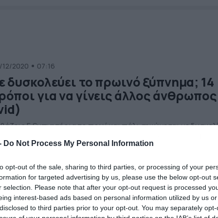
/12/2020
07:16
ε δυσκολεύει το πρωινό ξύπνημα; 14
ρόποι για να γίνεις άλλος άνθρωπος
vid)
 βάζεις 5 ξυπνητήρια το πρωί και πάλι σηκώνεσαι με δυσκολ
τε αυτό το βίντεο είναι για σένα! Είναι πρωί και τη στιγμή πο
-
Do Not Process My Personal Information
ιμάσαι ακούς το ξυπνητήρι να χτυπά. Ανοίγεις τα μάτια
ώθοντας κουρασμένος και πατά αναβολή και χτυπά ξανά μετ
ό πέντε λεπτά. Αυτό σίγουρα το σκηνικό είναι γνώριμο για
to opt-out of the sale, sharing to third parties, or processing of your per
να έτσι; Σίγουρα […]
formation for targeted advertising by us, please use the below opt-out s
r selection. Please note that after your opt-out request is processed y
eing interest-based ads based on personal information utilized by us or
/09/2020
10:58
disclosed to third parties prior to your opt-out. You may separately opt-
losure of your personal information by third parties on the IAB’s list of