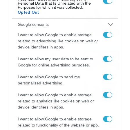
Personal Data that Is Unrelated with the
Purposes for which it was collected.
Εορτολόγιο 8-8: Ποιοι
Opted Out
γιορτάζουν σήμερα; Χρόνια
Google consents
Πολλά
08/08/2026
08:25
I want to allow Google to enable storage
related to advertising like cookies on web or
Πρεμιέρα στην Ολλανδία, την
device identifiers in apps.
Πορτογαλία και τη Β’
I want to allow my user data to be sent to
Γερμανίας με πολλές
Google for online advertising purposes.
στοιχηματικές επιλογές από
07/08/2026
16:41
το ΠΑΜΕ ΣΤΟΙΧΗΜΑ
I want to allow Google to send me
Καιρός 6-8: Ανεβαίνει η
personalized advertising.
θερμοκρασία, 40άρια το
Σαββατοκύριακο… (vid)
I want to allow Google to enable storage
related to analytics like cookies on web or
06/08/2026
22:00
device identifiers in apps.
ΠΑΟΚ-Άντερλεχτ με σούπερ
I want to allow Google to enable storage
προσφορά* και ενισχυμένες
related to functionality of the website or app.
αποδόσεις από