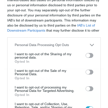
us or personal information disclosed to third parties prior to
your opt-out. You may separately opt-out of the further
disclosure of your personal information by third parties on the
21/03/2019
17:10
IAB’s list of downstream participants. This information may
Υποψήφιος βουλευτής «ξαναχτυπά» με
also be disclosed by us to third parties on the
IAB’s List of
fake news! (photos)
Downstream Participants
that may further disclose it to other
Ο Γιάννης Λοβέρδος μπέρδεψε τον Σερζ Λατούς με τον
third parties.
Σωτήρη Καλυβάτση Αυτή τη φορά ο υποψήφιος
Please note that this website/app uses one or more Google
Personal Data Processing Opt Outs
βουλευτής της Ν.Δ υπέπεσε σε ένα μεγάλο λάθος,
services and may gather and store information including but
θέλοντας να «κατηγορήσει» τους πολιτικούς του
not limited to your visit or usage behaviour. You may click to
I want to opt-out of the Sharing of my
αντιπάλους και να ασκήσει αντιπολίτευση…
personal data.
grant or deny consent to Google and its third-party tags to
προεκλογική περίοδος γαρ. Γράφει χαρακτηριστικά σε
Opted In
use your data for below specified purposes in below Google
post στο προφίλ του στο facebook: «Αυτός είναι ο
Γάλλος οικονομολόγος Σερζ Λατούς, που […]
consent section.
I want to opt-out of the Sale of my
Personal Data.
Ροή Ειδήσεων
Opted In
I want to opt-out of processing my
Καιρός Δεκαπενταύγουστο:
Personal Data for Targeted Advertising.
Η προοπτική εξέλιξης από
Opted In
τον Σάκη Αρναούτογλου (vid)
I want to opt-out of Collection, Use,
08/08/2026
08:51
Retention, Sale, and/or Sharing of my