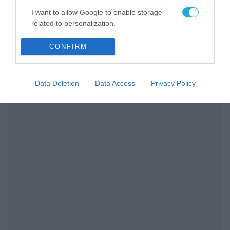
το Pamestoixima.gr
06/08/2026
14:02
I want to allow Google to enable storage
related to personalization.
I want to allow Google to enable storage
CONFIRM
related to security, including authentication
functionality and fraud prevention, and other
user protection.
Data Deletion
Data Access
Privacy Policy