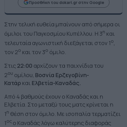
Προσθήκη του dokari.gr στην Google
Στην τελική ευθεία μπαίνουν από σήμερα οι
η
όμιλοι του Παγκοσμίου Κυπέλλου. Η 3
και
ο
τελευταία αγωνιστική διεξάγεται στον 1
,
ο
ο
τον 2
και τον 3
όμιλο.
Στις
22:00
αρχίζουν τα παιχνίδια του
ου
2
ομίλου,
Βοσνία Ερζεγοβίνη-
Κατάρ
και
Ελβετία-Καναδάς.
Από 4 βαθμούς έχουν ο Καναδάς και η
Ελβετία. Στο μεταξύ τους ματς κρίνεται η
η
1
θέση στον όμιλο. Με ισοπαλία τερματίζει
ος
1
ο Καναδάς λόγω καλύτερης διαφοράς