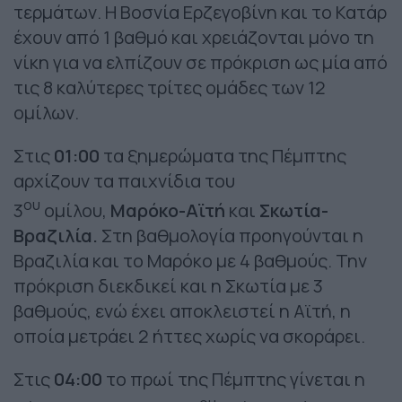
τερμάτων. Η Βοσνία Ερζεγοβίνη και το Κατάρ
έχουν από 1 βαθμό και χρειάζονται μόνο τη
νίκη για να ελπίζουν σε πρόκριση ως μία από
τις 8 καλύτερες τρίτες ομάδες των 12
ομίλων.
Στις
01:00
τα ξημερώματα της Πέμπτης
αρχίζουν τα παιχνίδια του
ου
3
ομίλου,
Μαρόκο-Αϊτή
και
Σκωτία-
Βραζιλία.
Στη βαθμολογία προηγούνται η
Βραζιλία και το Μαρόκο με 4 βαθμούς. Την
πρόκριση διεκδικεί και η Σκωτία με 3
βαθμούς, ενώ έχει αποκλειστεί η Αϊτή, η
οποία μετράει 2 ήττες χωρίς να σκοράρει.
Στις
04:00
το πρωί της Πέμπτης γίνεται η