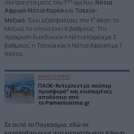
ου
σέντρα στα ματς του 1
ομίλου,
Νότια
Αφρική-Νότια Κορέα
και
Τσεχία-
η
Μεξικό.
Έχει εξασφαλίσει την 1
θέση το
Μεξικό το οποίο έχει 6 βαθμούς. Την
πρόκριση διεκδικούν η Νότια Κορέα με 3
βαθμούς, η Τσεχία και η Νότια Αφρική με 1
πόντο.
ΔΙΑΒΑΣΤΕ ΕΠΙΣΗΣ
ΠΑΟΚ-Άντερλεχτ με σούπερ
προσφορά* και ενισχυμένες
αποδόσεις από
το Pamestoixima.gr
Σε αυτό το Παγκόσμιο, εδώ σε
καταλαβαίνουμε στα καταστήματα Allwyn