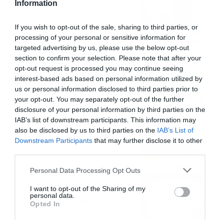
Καιρός 6-8: Ανεβαίνει η
Information
θερμοκρασία, 40άρια το
Σαββατοκύριακο… (vid)
If you wish to opt-out of the sale, sharing to third parties, or
processing of your personal or sensitive information for
06/08/2026
22:00
targeted advertising by us, please use the below opt-out
section to confirm your selection. Please note that after your
ΠΑΟΚ-Άντερλεχτ με σούπερ
opt-out request is processed you may continue seeing
προσφορά* και ενισχυμένες
interest-based ads based on personal information utilized by
αποδόσεις από
us or personal information disclosed to third parties prior to
το Pamestoixima.gr
06/08/2026
14:02
your opt-out. You may separately opt-out of the further
disclosure of your personal information by third parties on the
Εορτολόγιο 6-8: Ποιοι
IAB’s list of downstream participants. This information may
γιορτάζουν σήμερα; Χρόνια
also be disclosed by us to third parties on the
IAB’s List of
Downstream Participants
that may further disclose it to other
Πολλά…
third parties.
06/08/2026
08:05
Please note that this website/app uses one or more Google
Personal Data Processing Opt Outs
Το Release Athens
services and may gather and store information including but
Festival 2026 άφησε τις
not limited to your visit or usage behaviour. You may click to
I want to opt-out of the Sharing of my
personal data.
grant or deny consent to Google and its third-party tags to
καλύτερες μουσικές
Opted In
use your data for below specified purposes in below Google
αναμνήσεις
05/08/2026
21:23
consent section.