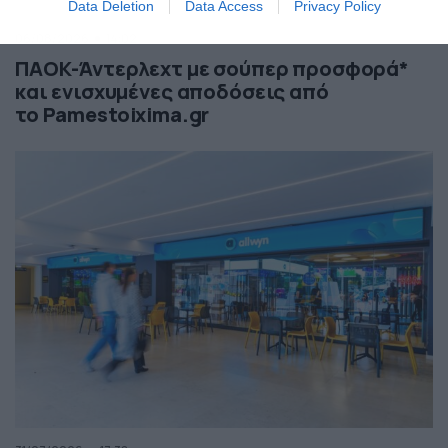
Data Deletion
Data Access
Privacy Policy
06/08/2026
14:02
ΠΑΟΚ-Άντερλεχτ με σούπερ προσφορά*
και ενισχυμένες αποδόσεις από
το Pamestoixima.gr