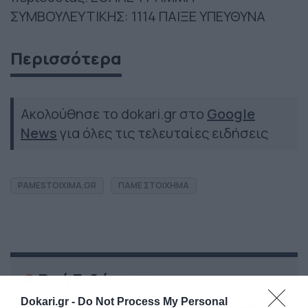
ΣΥΜΒΟΥΛΕΥΤΙΚΗΣ: 1114 ΠΑΙΞΕ ΥΠΕΥΘΥΝΑ
Περισσότερα
Ακολούθησε το dokari.gr στο
Google
News
για όλες τις τελευταίες ειδήσεις
PAMESTOIXIMA.GR
ΠΑΜΕ ΣΤΟΙΧΗΜΑ
Ροή Ειδήσεων
Dokari.gr -
Do Not Process My Personal