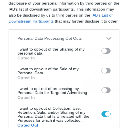
Καιρός 6-8: Ανεβαίνει η
disclosure of your personal information by third parties on the
IAB’s list of downstream participants. This information may
θερμοκρασία, 40άρια το
also be disclosed by us to third parties on the
IAB’s List of
Σαββατοκύριακο… (vid)
Downstream Participants
that may further disclose it to other
06/08/2026
22:00
third parties.
ΠΑΟΚ-Άντερλεχτ με σούπερ
Please note that this website/app uses one or more Google
Personal Data Processing Opt Outs
services and may gather and store information including but
προσφορά* και ενισχυμένες
not limited to your visit or usage behaviour. You may click to
I want to opt-out of the Sharing of my
αποδόσεις από
personal data.
grant or deny consent to Google and its third-party tags to
το Pamestoixima.gr
06/08/2026
14:02
Opted In
use your data for below specified purposes in below Google
consent section.
I want to opt-out of the Sale of my
Εορτολόγιο 6-8: Ποιοι
Personal Data.
γιορτάζουν σήμερα; Χρόνια
Opted In
Πολλά…
I want to opt-out of processing my
06/08/2026
08:05
Personal Data for Targeted Advertising.
Opted In
Το Release Athens
I want to opt-out of Collection, Use,
Festival 2026 άφησε τις
Retention, Sale, and/or Sharing of my
Personal Data that Is Unrelated with the
καλύτερες μουσικές
Purposes for which it was collected.
αναμνήσεις
Opted Out
05/08/2026
21:23