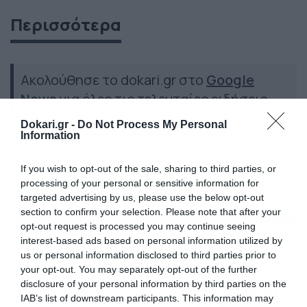
Περισσότερα
Ακολούθησε το dokari.gr στο
Google
News
για όλες τις τελευταίες ειδήσεις
Dokari.gr -
Do Not Process My Personal
Information
ΕΙΔΗΣΕΙΣ
ΦΩΤΙΑ
ΤΕΞΑΣ
If you wish to opt-out of the sale, sharing to third parties, or
processing of your personal or sensitive information for
targeted advertising by us, please use the below opt-out
section to confirm your selection. Please note that after your
opt-out request is processed you may continue seeing
Ροή Ειδήσεων
interest-based ads based on personal information utilized by
us or personal information disclosed to third parties prior to
your opt-out. You may separately opt-out of the further
Καιρός 6-8: Ανεβαίνει η
disclosure of your personal information by third parties on the
θερμοκρασία, 40άρια το
IAB’s list of downstream participants. This information may