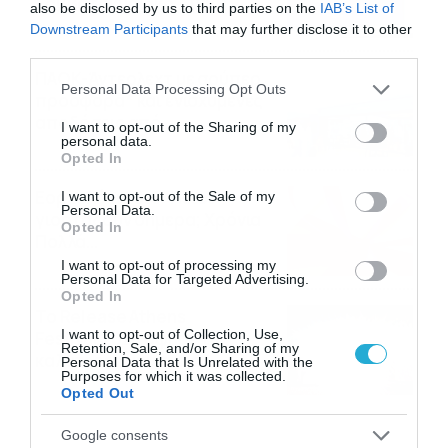
Σαββατοκύριακο… (vid)
also be disclosed by us to third parties on the
IAB’s List of
06/08/2026
22:00
Downstream Participants
that may further disclose it to other
third parties.
ΠΑΟΚ-Άντερλεχτ με σούπερ
Please note that this website/app uses one or more Google
Personal Data Processing Opt Outs
προσφορά* και ενισχυμένες
services and may gather and store information including but
αποδόσεις από
not limited to your visit or usage behaviour. You may click to
I want to opt-out of the Sharing of my
personal data.
το Pamestoixima.gr
06/08/2026
14:02
grant or deny consent to Google and its third-party tags to
Opted In
use your data for below specified purposes in below Google
consent section.
Εορτολόγιο 6-8: Ποιοι
I want to opt-out of the Sale of my
Personal Data.
γιορτάζουν σήμερα; Χρόνια
Opted In
Πολλά…
I want to opt-out of processing my
06/08/2026
08:05
Personal Data for Targeted Advertising.
Opted In
Το Release Athens
I want to opt-out of Collection, Use,
Festival 2026 άφησε τις
Retention, Sale, and/or Sharing of my
καλύτερες μουσικές
Personal Data that Is Unrelated with the
Purposes for which it was collected.
αναμνήσεις
05/08/2026
21:23
Opted Out
Google consents