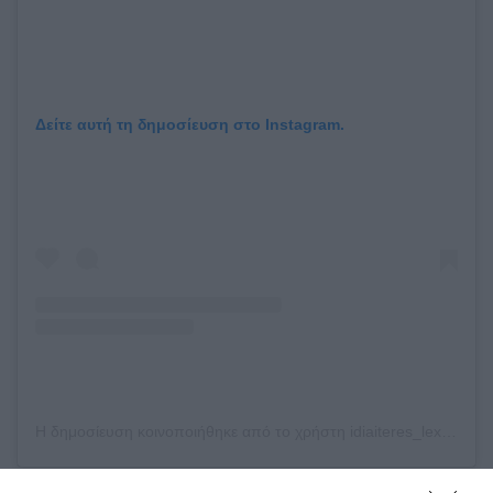
Δείτε αυτή τη δημοσίευση στο Instagram.
Η δημοσίευση κοινοποιήθηκε από το χρήστη idiaiteres_lexeis (@idiaiteres_lexeis)