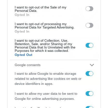
use your data for below specified purposes in below Google
consent section.
I want to opt-out of the Sale of my
Εορτολόγιο 6-8: Ποιοι
Personal Data.
Opted In
γιορτάζουν σήμερα; Χρόνια
Πολλά…
I want to opt-out of processing my
06/08/2026
08:05
Personal Data for Targeted Advertising.
Opted In
Το Release Athens
I want to opt-out of Collection, Use,
Festival 2026 άφησε τις
Retention, Sale, and/or Sharing of my
Personal Data that Is Unrelated with the
καλύτερες μουσικές
Purposes for which it was collected.
αναμνήσεις
Opted Out
05/08/2026
21:23
Google consents
Καιρός: Σάκης Αρναούτογλου
για την τάση έως της
I want to allow Google to enable storage
Παναγίας
related to advertising like cookies on web or
device identifiers in apps.
04/08/2026
22:07
I want to allow my user data to be sent to
Καιρός: Κολυδάς για τάση
Google for online advertising purposes.
15νθημέρου και ζέστη 8-10
Αυγούστου