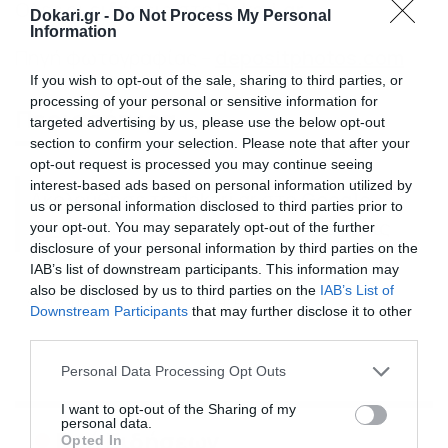
Ολες οι
ειδήσεις
στο
Dokari.gr
.
Dokari.gr -
Do Not Process My Personal
Information
Πηγή φωτογραφίας –
depositphotos.com
If you wish to opt-out of the sale, sharing to third parties, or
processing of your personal or sensitive information for
Περισσότερα
targeted advertising by us, please use the below opt-out
section to confirm your selection. Please note that after your
opt-out request is processed you may continue seeing
interest-based ads based on personal information utilized by
Ακολούθησε το dokari.gr στο
Google
us or personal information disclosed to third parties prior to
News
για όλες τις τελευταίες ειδήσεις
your opt-out. You may separately opt-out of the further
disclosure of your personal information by third parties on the
IAB’s list of downstream participants. This information may
also be disclosed by us to third parties on the
IAB’s List of
ΛΕΞΙΛΟΓΙΟ
ΛΕΞΙΚΟ
ΕΙΔΗΣΕΙΣ
Downstream Participants
that may further disclose it to other
third parties.
Please note that this website/app uses one or more Google
Personal Data Processing Opt Outs
services and may gather and store information including but
not limited to your visit or usage behaviour. You may click to
I want to opt-out of the Sharing of my
personal data.
grant or deny consent to Google and its third-party tags to
Ροή Ειδήσεων
Opted In