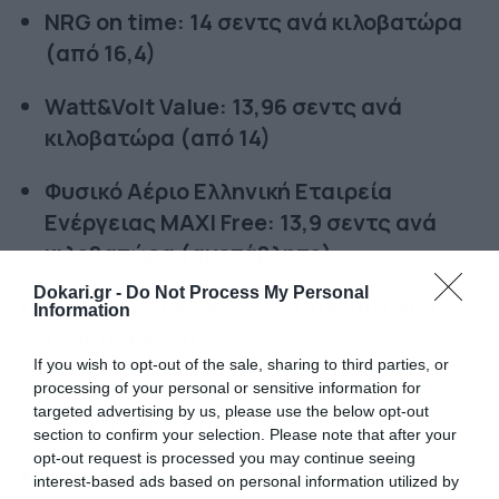
NRG on time: 14 σεντς ανά κιλοβατώρα
(από 16,4)
Watt&Volt Value: 13,96 σεντς ανά
κιλοβατώρα (από 14)
Φυσικό Αέριο Ελληνική Εταιρεία
Ενέργειας MAXI Free: 13,9 σεντς ανά
κιλοβατώρα (αμετάβλητο)
Dokari.gr -
Do Not Process My Personal
Volterra: 18,8 σεντς ανά κιλοβατώρα
Information
(αμετάβλητο)
If you wish to opt-out of the sale, sharing to third parties, or
Zenith Home Now: 11,5 σεντς ανά
processing of your personal or sensitive information for
targeted advertising by us, please use the below opt-out
κιλοβατώρα (από 11,9)
section to confirm your selection. Please note that after your
opt-out request is processed you may continue seeing
Volton Home: 16,63 σεντς ανά
interest-based ads based on personal information utilized by