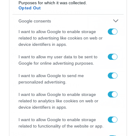
Purposes for which it was collected.
Opted Out
Πρεμιέρα στην Ολλανδία, την
Πορτογαλία και τη Β’
Google consents
Γερμανίας με πολλές
στοιχηματικές επιλογές από
I want to allow Google to enable storage
07/08/2026
16:41
related to advertising like cookies on web or
το ΠΑΜΕ ΣΤΟΙΧΗΜΑ
device identifiers in apps.
Καιρός 6-8: Ανεβαίνει η
θερμοκρασία, 40άρια το
I want to allow my user data to be sent to
Σαββατοκύριακο… (vid)
Google for online advertising purposes.
06/08/2026
22:00
I want to allow Google to send me
personalized advertising.
ΠΑΟΚ-Άντερλεχτ με σούπερ
προσφορά* και ενισχυμένες
I want to allow Google to enable storage
αποδόσεις από
related to analytics like cookies on web or
το Pamestoixima.gr
06/08/2026
14:02
device identifiers in apps.
I want to allow Google to enable storage
Εορτολόγιο 6-8: Ποιοι
related to functionality of the website or app.
γιορτάζουν σήμερα; Χρόνια
Πολλά…