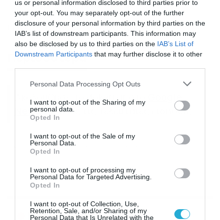
κιλοβατώρα (από 17,26)
us or personal information disclosed to third parties prior to
your opt-out. You may separately opt-out of the further
disclosure of your personal information by third parties on the
Ολες οι
ειδήσεις
στο
Dokari.gr
.
IAB’s list of downstream participants. This information may
also be disclosed by us to third parties on the
IAB’s List of
Περισσότερα
Downstream Participants
that may further disclose it to other
third parties.
Please note that this website/app uses one or more Google
Personal Data Processing Opt Outs
services and may gather and store information including but
Ακολούθησε το dokari.gr στο
Google
not limited to your visit or usage behaviour. You may click to
I want to opt-out of the Sharing of my
News
για όλες τις τελευταίες ειδήσεις
personal data.
grant or deny consent to Google and its third-party tags to
Opted In
use your data for below specified purposes in below Google
consent section.
I want to opt-out of the Sale of my
Personal Data.
ΔΕΗ
ΛΟΓΑΡΙΑΣΜΟΣ ΔΕΗ
ΛΟΓΑΡΙΑΣΜΟΙ ΡΕΥΜΑΤΟΣ
Opted In
I want to opt-out of processing my
Personal Data for Targeted Advertising.
Opted In
I want to opt-out of Collection, Use,
Retention, Sale, and/or Sharing of my
Ροή Ειδήσεων
Personal Data that Is Unrelated with the