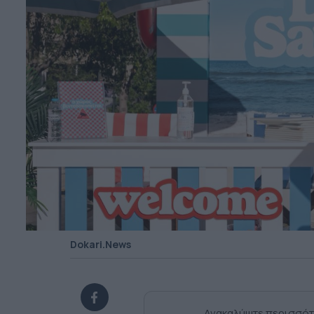
Dokari.News
Ανακαλύψτε περισσότ