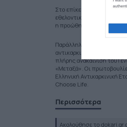
authenti
Στο επίκεντρό του Allwyn 
εθελοντικής αιμοδοσίας, 
η προώθηση της πρόληψης 
Παράλληλα, το πρόγραμμα 
αντικαρκινικών εξετάσεων,
πλήρης ανακαίνιση του Γεν
«Μεταξά». Οι πρωτοβουλίε
Ελληνική Αντικαρκινική Ετ
Choose Life.
Περισσότερα
Ακολούθησε το dokari.gr