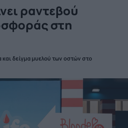
ίνει ραντεβού
οσφοράς στη
α και δείγμα μυελού των οστών στο