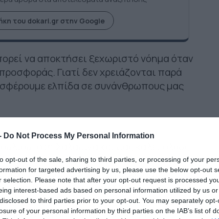
κη του dokari.gr στην Google
πορεί να αποκτήσει ξεχωριστό νόημα όταν
προσφοράς. Γιατί δεν χρειάζονται παρά
ροσφέρουμε ελπίδα σε συνάνθρωπους μας
μας δίνει το Allwyn Care, το οποίο
-
Do Not Process My Personal Information
Ιουλίου, στη Σαλαμίνα και μας καλεί όλους
ξεχωριστή δράση εθελοντισμού. Από τις
to opt-out of the sale, sharing to third parties, or processing of your per
formation for targeted advertising by us, please use the below opt-out s
Δημαρχείο Σαλαμίνας, στην Αίθουσα
r selection. Please note that after your opt-out request is processed y
του οργανισμούς Bloode, Choose Life, τον
eing interest-based ads based on personal information utilized by us or
σοκομείο Μεταξά θα πραγματοποιηθεί
disclosed to third parties prior to your opt-out. You may separately opt-
losure of your personal information by third parties on the IAB’s list of
ώ παράλληλα όσοι το επιθυμούν θα