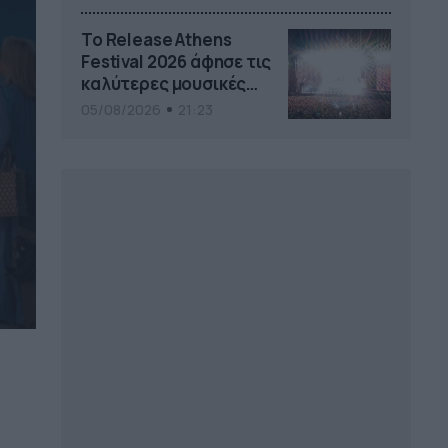
Το Release Athens
Festival 2026 άφησε τις
καλύτερες μουσικές
αναμνήσεις
05/08/2026
21:23