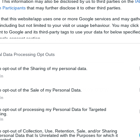
. This information may also be disclosed by us to third parties on the
IA
νέοι δότες μυελού των οστών.
Participants
that may further disclose it to other third parties.
 that this website/app uses one or more Google services and may gath
άσχουν στη δράση του Allwyn Care και να
including but not limited to your visit or usage behaviour. You may click 
ούν να επισκεφθούν το
 to Google and its third-party tags to use your data for below specifi
 να δηλώσουν το ενδιαφέρον τους.
ogle consent section.
l Data Processing Opt Outs
o opt-out of the Sharing of my personal data.
In
ΕΠΙΣΗΣ
τώρα: Σύγκρουση ελικοπτέρων στην
o opt-out of the Sale of my Personal Data.
 νεκροί και 2 τραυματίες
In
to opt-out of processing my Personal Data for Targeted
ing.
In
πό τον χρόνο μας
o opt-out of Collection, Use, Retention, Sale, and/or Sharing
ersonal Data that Is Unrelated with the Purposes for which it
lected.