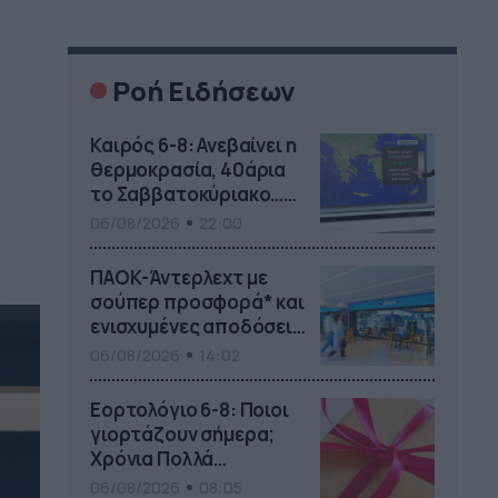
Ροή Ειδήσεων
Καιρός 6-8: Ανεβαίνει η
θερμοκρασία, 40άρια
το Σαββατοκύριακο…
(vid)
06/08/2026
22:00
ΠΑΟΚ-Άντερλεχτ με
σούπερ προσφορά* και
ενισχυμένες αποδόσεις
από
06/08/2026
14:02
το Pamestoixima.gr
Εορτολόγιο 6-8: Ποιοι
γιορτάζουν σήμερα;
Χρόνια Πολλά…
06/08/2026
08:05