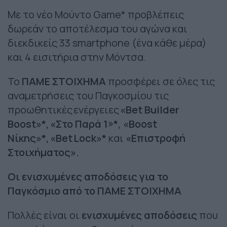
Mε το νέο Μούντο Game* προβλέπεις
δωρεάν το αποτέλεσμα του αγώνα και
διεκδικείς 33 smartphone (ένα κάθε μέρα)
και 4 εισιτήρια στην Μόντσα.
Το
ΠΑΜΕ ΣΤΟΙΧΗΜΑ
προσφέρει σε όλες τις
αναμετρήσεις του Παγκοσμίου τις
προωθητικές ενέργειες
«Βet Builder
Boost»*,
«Στο Παρά 1»*, «Βοοst
Νίκης»*,
«Βet
Lock
»*
και
«Επιστροφή
Στοιχήματος».
Οι ενισχυμένες αποδόσεις για το
Παγκόσμιο από το ΠΑΜΕ ΣΤΟΙΧΗΜΑ
Πολλές είναι οι
ενισχυμένες αποδόσεις
που