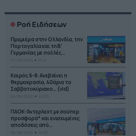
Ροή Ειδήσεων
Πρεμιέρα στην Ολλανδία, την
Πορτογαλία και τη Β’
Γερμανίας με πολλές
στοιχηματικές επιλογές από
07/08/2026
16:41
το ΠΑΜΕ ΣΤΟΙΧΗΜΑ
Καιρός 6-8: Ανεβαίνει η
θερμοκρασία, 40άρια το
Σαββατοκύριακο… (vid)
06/08/2026
22:00
ΠΑΟΚ-Άντερλεχτ με σούπερ
προσφορά* και ενισχυμένες
αποδόσεις από
το Pamestoixima.gr
06/08/2026
14:02