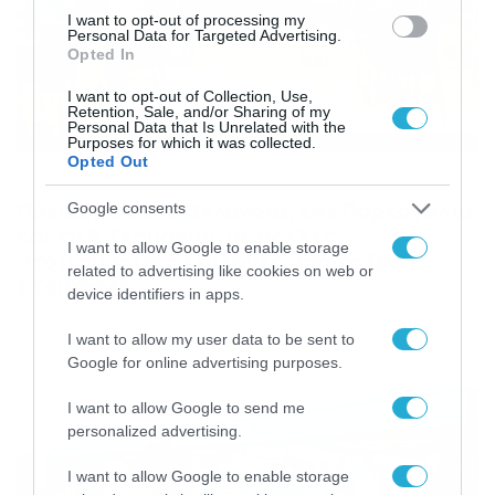
I want to opt-out of processing my
Personal Data for Targeted Advertising.
Opted In
I want to opt-out of Collection, Use,
Retention, Sale, and/or Sharing of my
Personal Data that Is Unrelated with the
Purposes for which it was collected.
Opted Out
07/08/2026
16:41
Πρεμιέρα στην Ολλανδία, την Πορτογαλία
Google consents
και τη Β’ Γερμανίας με πολλές
I want to allow Google to enable storage
στοιχηματικές επιλογές από το ΠΑΜΕ
related to advertising like cookies on web or
ΣΤΟΙΧΗΜΑ
device identifiers in apps.
I want to allow my user data to be sent to
Google for online advertising purposes.
I want to allow Google to send me
personalized advertising.
I want to allow Google to enable storage