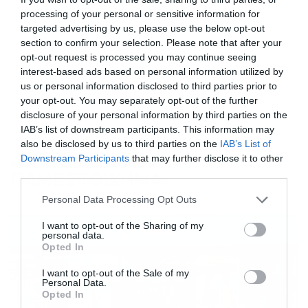
processing of your personal or sensitive information for
targeted advertising by us, please use the below opt-out
section to confirm your selection. Please note that after your
opt-out request is processed you may continue seeing
interest-based ads based on personal information utilized by
us or personal information disclosed to third parties prior to
your opt-out. You may separately opt-out of the further
disclosure of your personal information by third parties on the
IAB’s list of downstream participants. This information may
also be disclosed by us to third parties on the
IAB’s List of
Downstream Participants
that may further disclose it to other
third parties.
ΠΑΜΕ ΣΤΟΙΧΗΜΑ
Please note that this website/app uses one or more Google
Personal Data Processing Opt Outs
services and may gather and store information including but
not limited to your visit or usage behaviour. You may click to
I want to opt-out of the Sharing of my
personal data.
grant or deny consent to Google and its third-party tags to
Opted In
use your data for below specified purposes in below Google
consent section.
I want to opt-out of the Sale of my
Personal Data.
Opted In