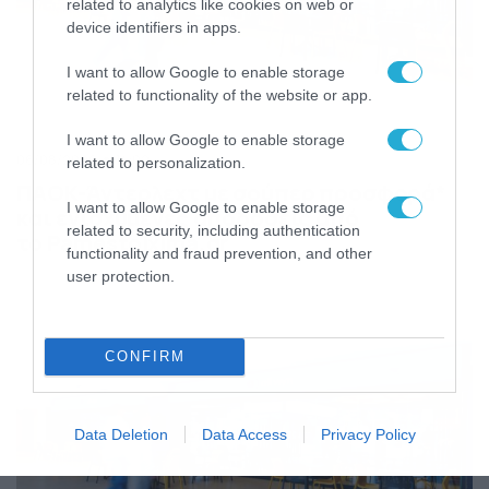
related to analytics like cookies on web or
device identifiers in apps.
I want to allow Google to enable storage
related to functionality of the website or app.
I want to allow Google to enable storage
06/08/2026
14:02
related to personalization.
ΠΑΟΚ-Άντερλεχτ με σούπερ προσφορά*
I want to allow Google to enable storage
και ενισχυμένες αποδόσεις από
related to security, including authentication
το Pamestoixima.gr
functionality and fraud prevention, and other
user protection.
CONFIRM
Data Deletion
Data Access
Privacy Policy