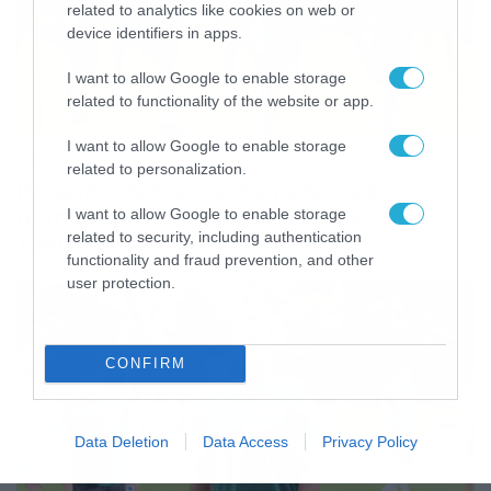
related to analytics like cookies on web or
device identifiers in apps.
I want to allow Google to enable storage
related to functionality of the website or app.
I want to allow Google to enable storage
02/08/2026
21:13
related to personalization.
Ηρακλής: Θετικές εντυπώσεις και
ισοπαλία με την Πάρμα – Έδειξε
I want to allow Google to enable storage
χαρακτήρα στην Ιταλία
related to security, including authentication
functionality and fraud prevention, and other
user protection.
CONFIRM
Data Deletion
Data Access
Privacy Policy