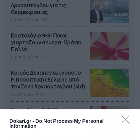
Αρναούτογλου για τις
θερμοκρασίες
09/08/2026
10:52
Εορτολόγιο 9-8: Ποιοι
γιορτάζουν σήμερα; Χρόνια
Πολλά
09/08/2026
10:15
Καιρός Δεκαπενταύγουστο:
Η προοπτική εξέλιξης από
τον Σάκη Αρναούτογλου (vid)
08/08/2026
08:51
Εορτολόγιο 8-8: Ποιοι
γιορτάζουν σήμερα; Χρόνια
Dokari.gr -
Do Not Process My Personal
Πολλά
Information
08/08/2026
08:25