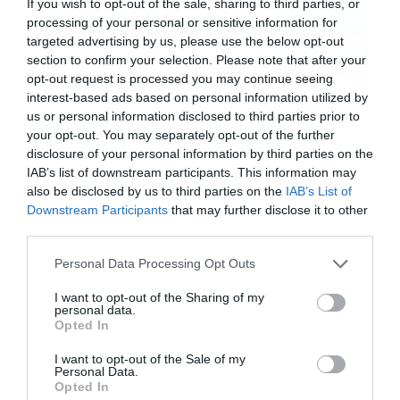
If you wish to opt-out of the sale, sharing to third parties, or
Πρεμιέρα στην Ολλανδία, την
processing of your personal or sensitive information for
Πορτογαλία και τη Β’
targeted advertising by us, please use the below opt-out
Γερμανίας με πολλές
section to confirm your selection. Please note that after your
στοιχηματικές επιλογές από
opt-out request is processed you may continue seeing
07/08/2026
16:41
το ΠΑΜΕ ΣΤΟΙΧΗΜΑ
interest-based ads based on personal information utilized by
us or personal information disclosed to third parties prior to
your opt-out. You may separately opt-out of the further
disclosure of your personal information by third parties on the
IAB’s list of downstream participants. This information may
also be disclosed by us to third parties on the
IAB’s List of
Downstream Participants
that may further disclose it to other
third parties.
Please note that this website/app uses one or more Google
Personal Data Processing Opt Outs
services and may gather and store information including but
not limited to your visit or usage behaviour. You may click to
I want to opt-out of the Sharing of my
personal data.
grant or deny consent to Google and its third-party tags to
Opted In
use your data for below specified purposes in below Google
consent section.
I want to opt-out of the Sale of my
Personal Data.
Opted In