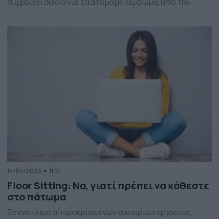
συμβαίνει συχνά για τα άτομα με λέμφωμα, υπό την
προϋπόθεση ότι έχουν τον τύπο χαμηλού βαθμού,
δηλαδή αργή ανάπτυξη. Αλλά ακόμη και το λέμφωμα
χαμηλού βαθμού προκαλεί μερικές φορές προβλήματα.
Το λέμφωμα μπορεί να εξελιχθεί και να γίνει πιο
επιθετικός τύπος καρκίνου […]
14/04/2023
11:21
Floor Sitting: Να, γιατί πρέπει να κάθεστε
στο πάτωμα
Σε ένα κλίμα απομακρυσμένων ευκαιριών εργασίας,