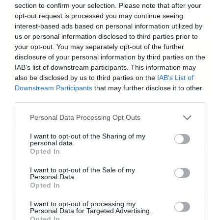
section to confirm your selection. Please note that after your
opt-out request is processed you may continue seeing
interest-based ads based on personal information utilized by
us or personal information disclosed to third parties prior to
your opt-out. You may separately opt-out of the further
disclosure of your personal information by third parties on the
IAB’s list of downstream participants. This information may
also be disclosed by us to third parties on the
IAB’s List of
Downstream Participants
that may further disclose it to other
third parties.
06/05/2023
16:02
Please note that this website/app uses one or more Google
Personal Data Processing Opt Outs
Είναι το φως του ήλιου η απάντηση στους
services and may gather and store information including but
ιούς;
not limited to your visit or usage behaviour. You may click to
I want to opt-out of the Sharing of my
personal data.
grant or deny consent to Google and its third-party tags to
Είναι η βιταμίνη D μέσα από την έκθεσή μας στον ήλιο, η
Opted In
use your data for below specified purposes in below Google
απάντηση σε μια σειρά ιώσεων; Από τότε που ένας
consent section.
προηγουμένως άγνωστος κοροναϊός άρχισε να
I want to opt-out of the Sale of my
Personal Data.
εξαπλώνεται σε όλο τον κόσμο στις αρχές του 2020, οι
Opted In
ερευνητές αναζητούν πυρετωδώς μια θεραπεία για τον
COVID-19. Καθώς αγωνίστηκαν για να αναπτύξουν ένα
I want to opt-out of processing my
εμβόλιο και να εντοπίσουν θεραπευτικούς […]
Personal Data for Targeted Advertising.
Opted In