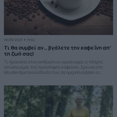
08/05/2023
19:52
Τι θα συμβεί αν… βγάλετε την καφεΐνη απ’
τη ζωή σας!
Τι προκαλεί στον ανθρώπινο οργανισμός ο πλήρης
αποκλεισμός της πρόσληψης καφεΐνης; Ερευνα στη
Μεγάλη Βρετανία έδειξε πως σε ημερήσια βάση οι
Βρετανοί πίνουν 98 εκατομμύρια φλιτζάνια καφέ την
ημέρα. Ωστόσο, δν είναι μόνο ο καφές που αυξάνει την
πρόσληψή σας σε καφεΐνη, η οποία μπορεί να βρεθεί σε
τσάι, κόλα, σοκολάτα και μπάρες πρωτεΐνης. Και […]