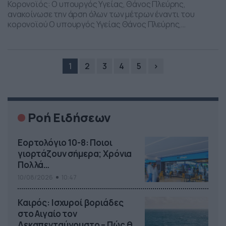
Κορονοϊός: Ο υπουργός Υγείας, Θάνος Πλεύρης,
ανακοίνωσε την άρση όλων των μέτρων έναντι του
κορονοϊού Ο υπουργός Υγείας Θάνος Πλεύρης,
αναφορικά με τη συνεδρίαση της Επιτροπής
Εμπειρογνωμόνων, την Τρίτη (14/03/2023) δήλωσε: «Στη
σημερινή συνεδρίαση της Επιτροπής
Εμπειρογνωμόνων, το Υπουργείο Υγείας εισηγήθηκε την
1
2
3
4
5
›
άρση των μέτρων που ισχύουν έναντι της Covid-19, με
εξαίρεση στις δημόσιες και […]
Ροή Ειδήσεων
Εορτολόγιο 10-8: Ποιοι
γιορτάζουν σήμερα; Χρόνια
Πολλά…
10/08/2026
10:47
Καιρός: Ισχυροί βοριάδες
στο Αιγαίο τον
Δεκαπενταύγουστο – Πώς θα