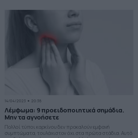
κατανάλωσης περισσότερων φυτών, είναι εύκολο να
υποθέσουμε ότι το να είσαι vegan σημαίνει αυτόματα
ότι τρως καλά για την υγεία σου. Αλλά μια νέα μελέτη
αποκαλύπτει ότι αυτό δεν συμβαίνει πάντα. Σύμφωνα,
λοιπόν, με μια […]
14/04/2023
20:38
Λέμφωμα: 9 προειδοποιητικά σημάδια.
Μην τα αγνοήσετε
Πολλοί τύποι καρκίνου δεν προκαλούν εμφανή
συμπτώματα, τουλάχιστον όχι στα πρώτα στάδια. Αυτό