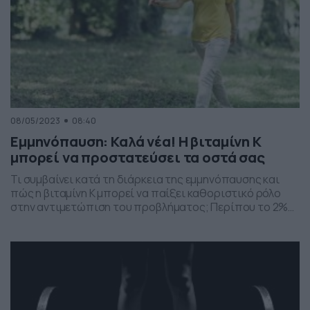
08/05/2023
08:40
Εμμηνόπαυση: Καλά νέα! Η βιταμίνη Κ
μπορεί να προστατεύσει τα οστά σας
Τι συμβαίνει κατά τη διάρκεια της εμμηνόπαυσης και
πώς η βιταμίνη Κ μπορεί να παίξει καθοριστικό ρόλο
στην αντιμετώπιση του προβλήματος; Περίπου το 2%
της οστικής πυκνότητας χάνεται κάθε χρόνο κατά τη
διάρκεια της εμμηνόπαυσης, αλλά, σύμφωνα με νέα
έρευνα του Πανεπιστημίου Edith Cowan, η πλήρωση της
βιταμίνης Κ θα μπορούσε να βοηθήσει. Πώς; Τα […]