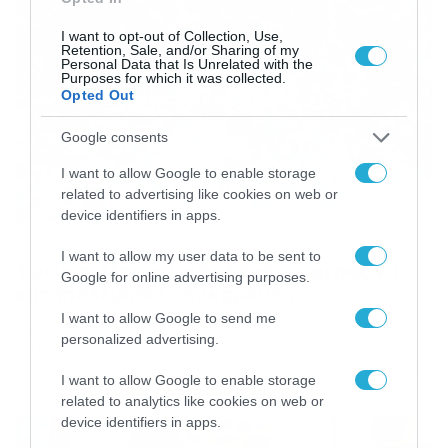
I want to opt-out of Collection, Use,
Retention, Sale, and/or Sharing of my
Personal Data that Is Unrelated with the
Purposes for which it was collected.
Opted Out
Google consents
I want to allow Google to enable storage
related to advertising like cookies on web or
device identifiers in apps.
04/05/2023
23:06
I want to allow my user data to be sent to
Έρευνα: Μπορεί ο θαλάσσιος αέρας να
Google for online advertising purposes.
καταπολεμήσει τον καρκίνο;
I want to allow Google to send me
Οι αρχαίοι Έλληνες πίστευαν ότι το θαλασσινό νερό
personalized advertising.
διατηρούσε και αποκαθιστούσε την υγεία, και οι Γάλλοι
γιατροί του 19ου αιώνα το θεωρούσαν μια πλήρη πηγή
I want to allow Google to enable storage
ορυκτών για τη διόρθωση οποιασδήποτε
related to analytics like cookies on web or
ανισορροπίας στο σώμα μας. Οι ασθενείς του δέκατου
device identifiers in apps.
ένατου αιώνα συχνά συμβουλεύονταν να «παίρνουν τον
αέρα της θάλασσας», για να αντιμετωπίσουν