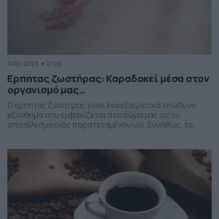
11/05/2023
17:29
Ερπητας ζωστήρας: Καραδοκεί μέσα στον
οργανισμό μας…
Ο έρπητας ζωστήρας είναι ένα εξαιρετικά επώδυνο
εξάνθημα που εμφανίζεται στο σώμα μας ως το
αποτέλεσμα ενός παρατεταμένου ιού. Συνήθως, το
εξάνθημα σχηματίζεται ως λωρίδα που τυλίγεται γύρω
από τη μία πλευρά του σώματος. Αυτό που κάνει αυτή
τη ιογενή λοίμωξη διαφορετική από πολλές άλλες που
μπορεί να έχετε βιώσει είναι ότι δεν μπορούμε να […]