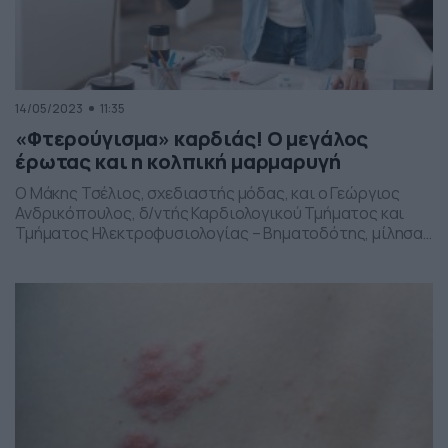
14/05/2023
11:35
«Φτερούγισμα» καρδιάς! Ο μεγάλος
έρωτας και η κολπική μαρμαρυγή
Ο Μάκης Τσέλιος, σχεδιαστής μόδας, και ο Γεώργιος
Ανδρικόπουλος, δ/ντής Καρδιολογικού Τμήματος και
Τμήματος Ηλεκτροφυσιολογίας – Βηματοδότης, μίλησαν
στο «Όλα για τη Ζωή μας» και στον Μιχάλη
Κεφαλογιάννη αναφορικά με τις αρρυθμίες της καρδιάς
και την κολπική μαρμαρυγή. Τι πρέπει να γνωρίζουμε για
το… φτερούγισμα στην καρδιά μας; Δείτε το βίντεο…
Ολες οι ειδήσεις στο […]