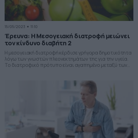
15/05/2023
11:10
Έρευνα: Η Μεσογειακή διατροφή μειώνει
τον κίνδυνο διαβήτη 2
Η μεσογειακή διατροφή κέρδισε γρήγορα δημοτικότητα
λόγω των γνωστών πλεονεκτημάτων της για την υγεία.
Το διατροφικό πρότυπο είναι αγαπημένο μεταξύ των
γιατρών και των εγγεγραμμένων διαιτολόγων, όχι μόνο
για την έμφαση που δίνει σε μια ποικιλία θρεπτικών
τροφών αλλά και για τα ευέλικτα και βιώσιμα
χαρακτηριστικά του. Μια νέα μελέτη εξέτασε τη σχέση
μεταξύ της […]