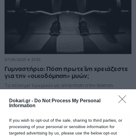
07/05/2023
21:02
Γυμναστήριο: Πόση πρωτεΐνη χρειάζεστε
για την «οικοδόμηση» μυών;
Το χτίσιιμο των μυών ως απάντηση στην άσκηση
αντίστασης επηρεάζονται από το φορτίο προπόνησης,
συν την ποσότητα, τον τύπο και το χρονοδιάγραμμα της
Dokari.gr -
Do Not Process My Personal
πρόσληψης πρωτεΐνης κατά τις επόμενες 24 έως 48
Information
ώρες από την άσκηση. Σύμφωνα με το MensFitness, η
αναβολική απόκριση των μυών (ανάπτυξη και
If you wish to opt-out of the sale, sharing to third parties, or
οικοδόμηση) κορυφώνεται μετά την κατανάλωση 20-
processing of your personal or sensitive information for
25g πρωτεΐνης. Κοινώς, περισσότερο από […]
targeted advertising by us, please use the below opt-out