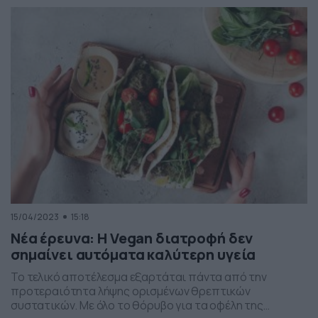
δέρμα, γνωστά ως πλάκες. Αυτές οι πλάκες μπορεί να
προκαλούν φαγούρα, να προκαλέσουν αίσθημα καύσου
ή τσιμπήματα. Μπορεί να εμφανίζονται σε όλο το σώμα,
αλλά […]
15/04/2023
15:18
Νέα έρευνα: Η Vegan διατροφή δεν
σημαίνει αυτόματα καλύτερη υγεία
Το τελικό αποτέλεσμα εξαρτάται πάντα από την
προτεραιότητα λήψης ορισμένων θρεπτικών
συστατικών. Με όλο το θόρυβο για τα οφέλη της