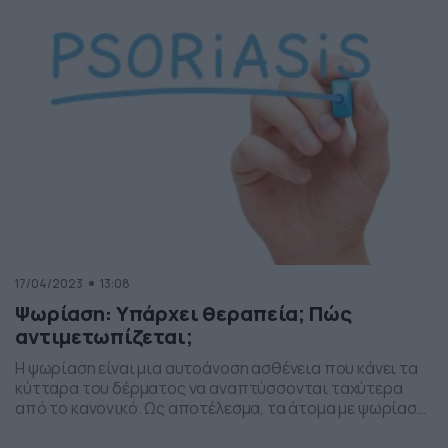
Dokari.gr. Πηγή φωτογραφίας – depositphotos.com
17/04/2023
13:08
Ψωρίαση: Υπάρχει θεραπεία; Πώς
αντιμετωπίζεται;
Η ψωρίαση είναι μια αυτοάνοση ασθένεια που κάνει τα
κύτταρα του δέρματος να αναπτύσσονται ταχύτερα
από το κανονικό. Ως αποτέλεσμα, τα άτομα με ψωρίαση
αναπτύσσουν φλεγμονώδη μπαλώματα και λέπια στο