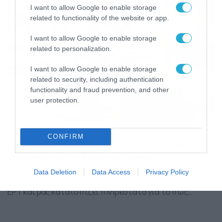
συμπληρωματικά μια βρογχική κατάσταση, […]
I want to allow Google to enable storage
related to functionality of the website or app.
I want to allow Google to enable storage
related to personalization.
I want to allow Google to enable storage
related to security, including authentication
functionality and fraud prevention, and other
user protection.
19/04/2023
17:11
CONFIRM
Εχω αλλεργία ή κρυολόγημα; Πώς θα
καταλάβετε τη διαφορά (Vid)
Η Ζωή Δεμέστιχα, πρόεδρος της Ελληνικής Εταιρείας
Data Deletion
Data Access
Privacy Policy
Αλλεργιολογίας και Κλινικής Ανοσολογίας, μίλησε στην
ΕΡΤ και μας κατατοπίζει πληρέστατα για το πώς
πρέπει να κατανοούμε το πρόβλημα που μας
ταλαιπωρεί και πώς να το αντιμετωπίσουμε. Δείτε όσα
ενδιαφέροντα λέει στο βίντε… Ολες οι ειδήσεις στο