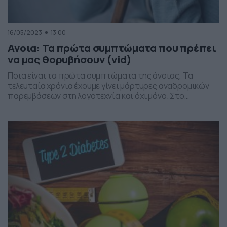
16/05/2023
13:00
Ανοια: Τα πρώτα συμπτώματα που πρέπει
να μας θορυβήσουν (vid)
Ποια είναι τα πρώτα συμπτώματα της άνοιας; Τα
τελευταία χρόνια έχουμε γίνει μάρτυρες αναδρομικών
παρεμβάσεων στη λογοτεχνία και όχι μόνο. Στο
εξωτερικό έχουν ήδη επιστρατευτεί οι λεγόμενοι
«ελεγκτές ευαισθησίας» που ομνύουν στην πολιτική
ορθότητα, αφαιρώντας σε συνεργασία με τον
δημιουργό ό,τι μπορεί να θεωρηθεί προσβλητικό για
ευαίσθητες κοινωνικές ομάδες. Υπάρχει ισορροπία
ανάμεσα στην πολιτική ορθότητα […]