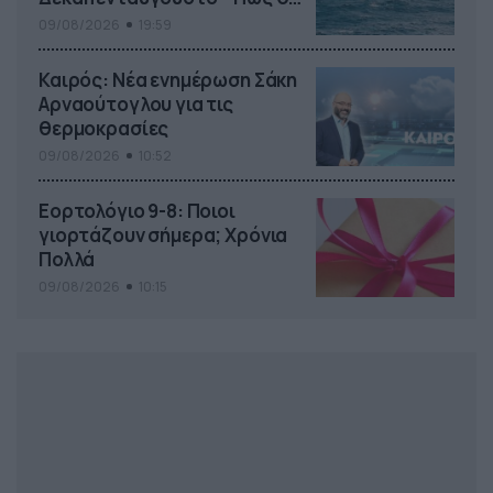
κυλήσει η εβδομάδα
09/08/2026
19:59
Καιρός: Νέα ενημέρωση Σάκη
Αρναούτογλου για τις
θερμοκρασίες
09/08/2026
10:52
Εορτολόγιο 9-8: Ποιοι
γιορτάζουν σήμερα; Χρόνια
Πολλά
09/08/2026
10:15