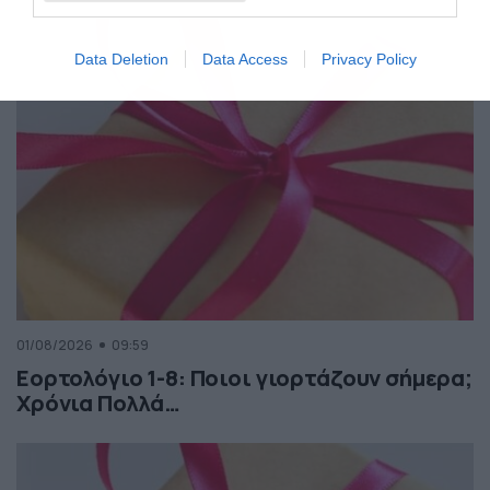
Data Deletion
Data Access
Privacy Policy
01/08/2026
09:59
Εορτολόγιο 1-8: Ποιοι γιορτάζουν σήμερα;
Χρόνια Πολλά…