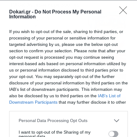
ΠΑΟΚ-Άντερλεχτ με σούπερ
προσφορά* και ενισχυμένες
Dokari.gr -
Do Not Process My Personal
Information
αποδόσεις από
το Pamestoixima.gr
06/08/2026
14:02
If you wish to opt-out of the sale, sharing to third parties, or
processing of your personal or sensitive information for
Εορτολόγιο 6-8: Ποιοι
targeted advertising by us, please use the below opt-out
γιορτάζουν σήμερα; Χρόνια
section to confirm your selection. Please note that after your
Πολλά…
opt-out request is processed you may continue seeing
06/08/2026
08:05
interest-based ads based on personal information utilized by
us or personal information disclosed to third parties prior to
your opt-out. You may separately opt-out of the further
Το Release Athens
disclosure of your personal information by third parties on the
Festival 2026 άφησε τις
IAB’s list of downstream participants. This information may
καλύτερες μουσικές
also be disclosed by us to third parties on the
IAB’s List of
αναμνήσεις
05/08/2026
21:23
Downstream Participants
that may further disclose it to other
third parties.
Please note that this website/app uses one or more Google
Personal Data Processing Opt Outs
services and may gather and store information including but
not limited to your visit or usage behaviour. You may click to
I want to opt-out of the Sharing of my
personal data.