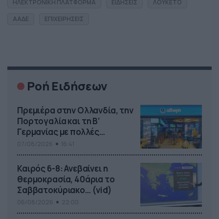
ΗΛΕΚΤΡΟΝΙΚΗ ΠΛΑΤΦΟΡΜΑ
ΕΙΔΗΣΕΙΣ
ΛΟΥΚΕΤΟ
ΑΑΔΕ
ΕΠΙΧΕΙΡΗΣΕΙΣ
Ροή Ειδήσεων
Πρεμιέρα στην Ολλανδία, την
Πορτογαλία και τη Β’
Γερμανίας με πολλές
στοιχηματικές επιλογές από
07/08/2026
16:41
το ΠΑΜΕ ΣΤΟΙΧΗΜΑ
Καιρός 6-8: Ανεβαίνει η
θερμοκρασία, 40άρια το
Σαββατοκύριακο… (vid)
06/08/2026
22:00