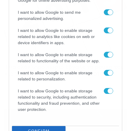
Google for online advertising purposes.
I want to allow Google to send me
personalized advertising.
I want to allow Google to enable storage
related to analytics like cookies on web or
device identifiers in apps.
I want to allow Google to enable storage
06/12/2018
14:59
related to functionality of the website or app.
Ένα ολόκληρο χωριό έβγαλε τα ρούχα του
για το ημερολόγιο του 2019 (photos)
I want to allow Google to enable storage
related to personalization.
Τσιτσιδώθηκαν για καλό σκοπό! Τα τελευταία χρόνια
πολλοί αθλητές, ηθοποιοί και άλλοι celebrities
I want to allow Google to enable storage
φωτογραφίζονται χωρίς ρούχα προκειμένου να
related to security, including authentication
συγκεντρωθούν χρήματα για καλό σκοπό. Το ίδιο συνέβη
functionality and fraud prevention, and other
και στο χωριό Κεντ, με πρωταγωνιστές όμως τους
user protection.
απλούς πολίτες. Για χάρη ενός ημερολογίου, 24 πολίτες
και επαγγελματίες καταστημάτων πετάξαν τα ρούχα
τους και φωτογραφήθηκαν, με το κέρδη να […]