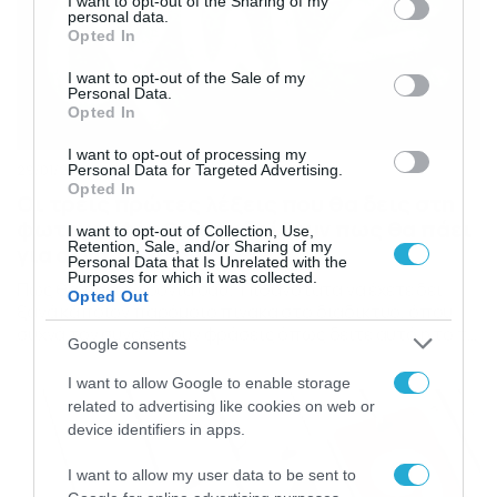
not limited to your visit or usage behaviour. You may click to
I want to opt-out of the Sharing of my
personal data.
grant or deny consent to Google and its third-party tags to
Opted In
use your data for below specified purposes in below Google
consent section.
I want to opt-out of the Sale of my
Personal Data.
Opted In
I want to opt-out of processing my
Personal Data for Targeted Advertising.
29/01/2019
12:22
Opted In
Οι τρεις πρώτες λέξεις που θα δεις στη
φωτογραφία θα σου δείξουν πως θα πάει
I want to opt-out of Collection, Use,
Retention, Sale, and/or Sharing of my
για σένα το 2019!
Personal Data that Is Unrelated with the
Purposes for which it was collected.
Πως θα πάει η χρονιά σαυ; Πιθανότατα να έχετε δει
Opted Out
ξανά κάποιον παρόμοιο πίνακα στο διαδίκτυο, όπου
συχνά τον συνοδεύουν φράσεις όπως δείτε αυτό ή το τι
Google consents
βλέπετε πρώτο αποκαλύπτει πράγματα για εσάς και
την προσωπικότητα σας. Μάλιστα, οι ειδικοί
I want to allow Google to enable storage
αναφέρουν ότι αυτά που βλέπει κανείς σε αντίστοιχα
related to advertising like cookies on web or
οπτικά quiz είναι συνήθως εκείνα που θέλει […]
device identifiers in apps.
I want to allow my user data to be sent to