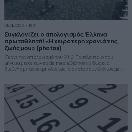
01/01/2020
10:51
Συγκλονίζει ο απολογισμός Έλληνα
πρωταθλητή! «Η χειρότερη χρονιά της
ζωής μου» (photos)
Έκανε τον απολογισμό του 2019. Το τελευταίο του
μήνυμα μέσω των social media θέλησε να δώσει ο
διεθνής μπασκετμπολίστας, ο οποίος συγκλόνισε με τα
λόγια του. Μάλιστα, η χειρότερη στιγμή του έτους ήταν η
απώλεια του πατέρα του. «Επέλεξα μια selfie, που δεν
το συνηθίζω, για 100η και τελευταία φωτογραφία για το
2019. Αφήνοντας πίσω […]