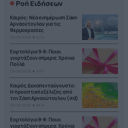
Ροή Ειδήσεων
Καιρός: Νέα ενημέρωση Σάκη
Αρναούτογλου για τις
θερμοκρασίες
09/08/2026
10:52
Εορτολόγιο 9-8: Ποιοι
γιορτάζουν σήμερα; Χρόνια
Πολλά
09/08/2026
10:15
Καιρός Δεκαπενταύγουστο:
Η προοπτική εξέλιξης από
τον Σάκη Αρναούτογλου (vid)
08/08/2026
08:51
Εορτολόγιο 8-8: Ποιοι
γιορτάζουν σήμερα; Χρόνια