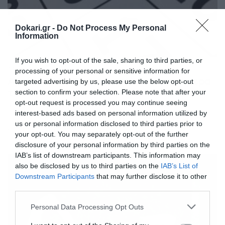
Dokari.gr -
Do Not Process My Personal
Information
If you wish to opt-out of the sale, sharing to third parties, or
22/09/2019
07:19
processing of your personal or sensitive information for
Αργίες 2019: Τα εναπομείναντα τριήμερα
targeted advertising by us, please use the below opt-out
του έτους
section to confirm your selection. Please note that after your
opt-out request is processed you may continue seeing
Δείτε τις επίσημες αργίες! Το καλοκαιράκι τελείωσε, τα
interest-based ads based on personal information utilized by
σχολεία ξεκίνησαν και μπορούμε να πούμε πως γονείς
us or personal information disclosed to third parties prior to
και παιδιά έχουν επιστρέψει πλέον για τα καλά στην
your opt-out. You may separately opt-out of the further
καθημερινότητα. Μπορεί να βρισκόμαστε στα μέσα του
disclosure of your personal information by third parties on the
Σεπτέμβρη, ήδη όμως κάποιοι σκέφτονται από τώρα
IAB’s list of downstream participants. This information may
τις επόμενες αργίες και μαζί και τα επόμενα τριήμερα.
also be disclosed by us to third parties on the
IAB’s List of
Για εκείνους που δεν γνωρίζουν, εμείς παρακάτω […]
Downstream Participants
that may further disclose it to other
third parties.
Please note that this website/app uses one or more Google
Personal Data Processing Opt Outs
services and may gather and store information including but