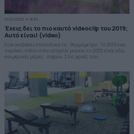
01/01/2020
18:53
Έχεις δει το πιο καυτό videoclip του 2019;
Αυτό είναι! (video)
Είχε ανεβάσει επικίνδυνα το… θερμόμετρο. Το 2019 έχει
περάσει πλέον στην ιστορία, μια και το 2020 είναι εδώ
και μερικές μέρες… παρών. Στις αρχές του
προηγούμενου έτους, τον Ιανουάριο, πριν από έναν
χρόνο, είχε κυκλοφορήσει το πιο καυτό videoclip.
Πρόκειται για το «7 rings» από την Ariana Grante, το
οποίο κατάφερε να «γράψει» περίπου 650 […]