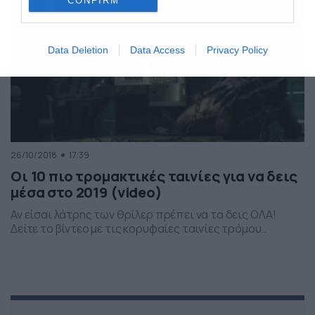
CONFIRM
Data Deletion
Data Access
Privacy Policy
26/10/2018
17:39
Οι 10 πιο τρομακτικές ταινίες για να δεις
μέσα στο 2019 (video)
Αν είσαι λάτρης των θρίλερ πρέπει να τα δεις ΟΛΑ!
Δείτε το βίντεο με τις κορυφαίες ταινίες τρόμου…