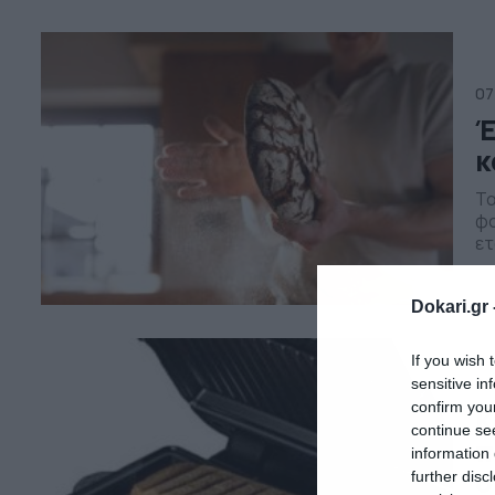
συ
07
Έ
κ
Τα
φο
ετ
αλ
πέ
Dokari.gr 
με
If you wish 
31
sensitive in
confirm you
Κ
continue se
π
information 
σ
further disc