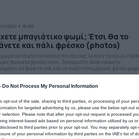
γκεκριμένο τρικ είναι πως […]
/11/2021
16:50
χετε μπαγιάτικο ψωμί; Έτσι θα το
άνετε και πάλι φρέσκο (photos)
 μικρά αλλά έξυπνα κόλπα που θα σας λύσουν τα χέρια. Πολλ
ρές θα έχετε βρεθεί στην… δυσάρεστη θέση να έχετε
οιμάσει το φαγητό σας και να αναζητάτε μερικές φέτες ψωμί
λά τελικά… ανακαλύπτετε πως το ψωμί σας έχει γίνει σαν…
τρα, μια και είναι μπαγιάτικο. Ωστόσο, δεν υπάρχει λόγος γι
-
Do Not Process My Personal Information
γάλη ανησυχία, μια και […]
to opt-out of the sale, sharing to third parties, or processing of your per
/10/2021
14:32
formation for targeted advertising by us, please use the below opt-out s
r selection. Please note that after your opt-out request is processed y
αθαρίστε την τοστιέρα σας
eing interest-based ads based on personal information utilized by us or
ανεύκολα, μ’ ένα υλικό που ήδη έχετ
disclosed to third parties prior to your opt-out. You may separately opt-
την κουζίνα σας (photos)
losure of your personal information by third parties on the IAB’s list of