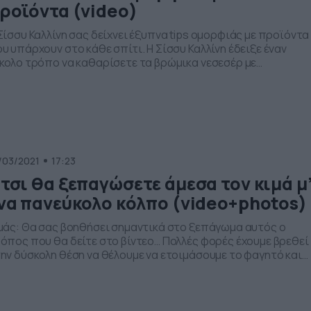
ροϊόντα (video)
Σίσσυ Καλλίνη σας δείχνει έξυπνα tips ομορφιάς με προϊόντα
υ υπάρχουν στο κάθε σπίτι. Η Σίσσυ Καλλίνη έδειξε έναν
κολο τρόπο να καθαρίσετε τα βρώμικα νεσεσέρ με
οντόκρεμα, αλλά και τα κιτρινισμένα νύχια με οδοντόκρεμα κ
μόνι. Επίσης, παρουσίασε πως να φτιάξετε μάσκα για τα
ύρα στίγματα με ασπράδι αυγού και φίλτρο γαλλικού καφέ, [
/03/2021
17:23
τσι θα ξεπαγώσετε άμεσα τον κιμά μ
να πανεύκολο κόλπο (video+photos)
μάς: Θα σας βοηθήσει σημαντικά στο ξεπάγωμα αυτός ο
όπος που θα δείτε στο βίντεο… Πολλές φορές έχουμε βρεθεί
ην δύσκολη θέση να θέλουμε να ετοιμάσουμε το φαγητό και
ην προκειμένη με… πρωταγωνιστή τον κιμά, ωστόσο, λίγο πρ
ν… εκκίνηση της μαγειρικής «δημιουργίας» ανακαλύπτουμε
ς έχουμε ξεχάσει να ξεπαγώσουμε το κρέας, με αποτέλεσμα
 ετοιμαζόμαστε […]