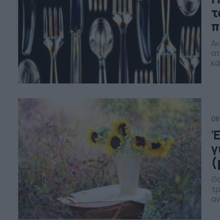
τ
π
Αν
απ
κά
κα
ση
στ
08
Έ
γ
(
Θα
τρ
αν
κό
κο