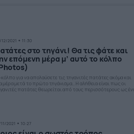
/12/2021
11:30
ατάτες στο τηγάνι! Θα τις φάτε και
ην επόμενη μέρα μ’ αυτό το κόλπο
Photos)
 κόλπο για να απολαύσετε τις τηγανιτές πατάτες ακόμα και
α μέρα μετά το πρώτο τηγάνισμα… Η αλήθεια είναι πως οι
γανιτές πατάτες θεωρείται από τους περισσότερους ως έν
ό τα πιο αγαπημένα τους πιάτα. Όχι μόνο είναι νόστιμες, αλ
γαίνουν με… όλα, μια και είναι το καλύτερο συνοδευτικό.
λωστε, πρόκειται για ένα πιάτο που […]
/11/2021
10:27
οιος είναι ο σωστός τρόπος