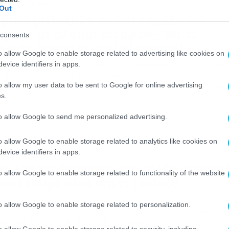
/04/2021
16:21
Out
βαλε μηλόξυδο σε κατσαρόλα και
τριψε με αλουμινόχαρτο – Θα το
consents
άνετε άμεσα κι εσείς (photos)
o allow Google to enable storage related to advertising like cookies on
evice identifiers in apps.
α σημαντική λύση στην κουζίνα. Ένα από τα πιο εκνευριστικ
οβλήματα που αντιμετωπίζει κάποιος στην κουζίνα του είν
o allow my user data to be sent to Google for online advertising
 δύσκολοι και σκληροί λεκέδες που μένουν, είτε στα μαγειρικ
εύη, τις κατσαρόλες και τα τηγάνια, είτε στα πιάτα. Ωστόσο,
s.
έον υπάρχει λύση. Συγκεκριμένα, υπάρχει ένα κόλπο που
ορεί να σας προσφέρει μία σημαντική λύση και δεν […]
to allow Google to send me personalized advertising.
o allow Google to enable storage related to analytics like cookies on
/04/2021
19:12
evice identifiers in apps.
ιώξτε τις άσχημες μυρωδιές με υλικ
o allow Google to enable storage related to functionality of the website
ου έχουμε όλοι σπίτι (video)
ίτε «αντίο» στις άσχημες μυρωδιές απλά και οικονομικά!
o allow Google to enable storage related to personalization.
ώξτε δυσάρεστες μυρωδιές βάζοντας λίγο ελληνικό καφέ σε
α burner! Τα μπιλάκια για extra άρωμα στις πλύσεις των
o allow Google to enable storage related to security, including