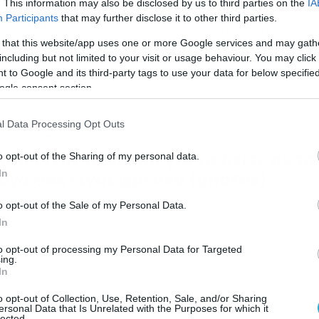
. This information may also be disclosed by us to third parties on the
IA
ναι ένα πρόβλημα σε κάθε νοικοκυριό, το καθάρισμα της
Participants
that may further disclose it to other third parties.
στιέρας. Οχι, όμως, πλέον… Η τοστιέρα είναι μία συσκευή πο
 that this website/app uses one or more Google services and may gath
οσφέρει σημαντικές… λύσεις όταν κάποιο μέλος της
κογένειας πεινάει και μπορεί να ετοιμάσει κάτι άμεσα και
including but not limited to your visit or usage behaviour. You may click 
ήγορο, χωρίς να χρειάζεται να έχει ιδιαίτερες γνώσεις
 to Google and its third-party tags to use your data for below specifi
γειρικής. Ωστόσο, η αλήθεια είναι πως η τοστιέρα είναι και μ
ogle consent section.
σκευή […]
l Data Processing Opt Outs
/05/2021
22:04
υτά είναι τα κόλπα για να δείτε αν τα
o opt-out of the Sharing of my personal data.
υγά σας είναι φρέσκα (photos)
In
ο είναι οι τρόποι για να μη σας ξεγελούν και να καταλαβαίνετ
o opt-out of the Sale of my Personal Data.
 τα αυγά σας είναι φρέσκα… Αναμφίβολα πρόκειται για ένα α
In
 αγαπημένα φαγητά, όχι μόνο των μικρών, αλλά και των
γάλων. Παράλληλα, τα αυγά είναι γεμάτα στην πρωτεΐνη και τ
to opt-out of processing my Personal Data for Targeted
επτικά συστατικά, με αποτέλεσμα να συνίσταται, σε ιδανική
ing.
In
σότητα, για την διατροφή […]
o opt-out of Collection, Use, Retention, Sale, and/or Sharing
ersonal Data that Is Unrelated with the Purposes for which it
lected.