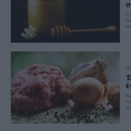
π
Η 
πο
εύ
οδ
λε
μα
14
Έ
έ
Κι
τρ
στ
στ
τη
πω
να