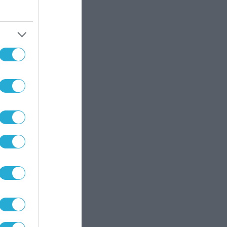
ά
αι
ά
ά