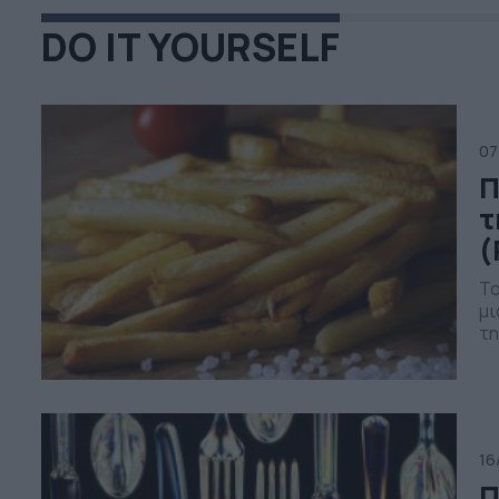
DO IT YOURSELF
07
Π
τ
(
Το
μι
τη
απ
πη
Άλ
16
Π