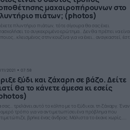
οποθέτησης μαχαιροπήρουνων στο
λυντήριο πιάτων; (photos)
 έχετε πλυντήριο πιάτων, τότε σίγουρα θα σας έχει
ασχολήσει το συγκεκριμένο ερώτημα… Δεν θα πρέπει να είνα
ποιος… κλεισμένος στην κουζίνα για να έχει… αναγκαστεί, έσ
ι μία φορά να βάλει πλυντήριο πιάτων. Άλλωστε, οι ρυθμοί τ
μερινή εποχή είναι ιδιαίτερα… υψηλοί και όλο και κάποια
ιγμή θα έχετε βρεθεί μπροστά σε μία στοίβα […]
/11/2021
07:58
ριξε ξύδι και ζάχαρη σε βάζο. Δείτε
ιατί θα το κάνετε άμεσα κι εσείς
photos)
 σας… τρελάνει αυτό το κόλπο με το ξύδι και τη ζάχαργ. Έναν
ομερό τρόπο για να αντιμετωπίσει ένα πρόβλημα που
τιμετώπιζε, βρήκε ένας άνδρας. Μάλιστα το έκανε χωρίς…
πο και ανέξοδα με μόλις δύο υλικά που έχουμε όλοι στην
υζίνα μας. Λίγο ξύδι και λίγη ζάχαρη. Το καλό με το