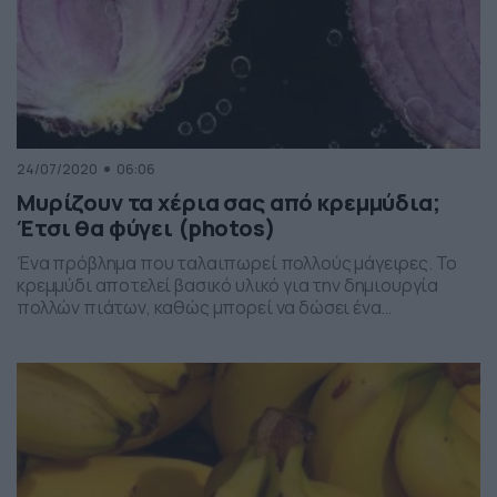
24/07/2020
06:06
Μυρίζουν τα χέρια σας από κρεμμύδια;
Έτσι θα φύγει (photos)
Ένα πρόβλημα που ταλαιπωρεί πολλούς μάγειρες. Το
κρεμμύδι αποτελεί βασικό υλικό για την δημιουργία
πολλών πιάτων, καθώς μπορεί να δώσει ένα
διαφορετικό… άρωμα, ενώ μπορεί να καταπολεμήσει τις
έντονες μυρωδιές, ειδικά από την στιγμή που κάνουμε
τις προετοιμασίες για το μαγείρεμα ενός κρέατος.
Ωστόσο, το καθάρισμα των κρεμμυδιών φέρνει και
κάποια προβλήματα. Μπορεί το… βασικότερο […]