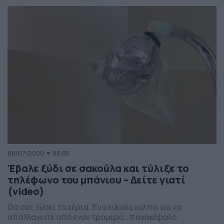
πρόβλημα με τον καθαρισμό του. Άλλωστε, το αυγό είναι
ένα από τα βασικά πιάτα στην διατροφή μας, μια και
πέραν από την γεύση του, είναι […]
08/07/2020
08:05
Έβαλε ξύδι σε σακούλα και τύλιξε το
τηλέφωνο του μπάνιου – Δείτε γιατί
(video)
Θα σας λύσει τα χέρια. Ένα εύκολο κόλπο για να
απαλλαγείτε από έναν τρομερό… πονοκέφαλο