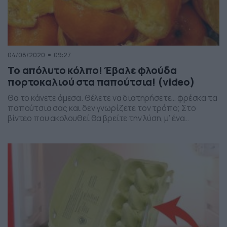
04/08/2020
09:27
Το απόλυτο κόλπο! Έβαλε φλούδα
πορτοκαλιού στα παπούτσια! (video)
Θα το κάνετε άμεσα. Θέλετε να διατηρήσετε… φρέσκα τα
παπούτσια σας και δεν γνωρίζετε τον τρόπο; Στο
βίντεο που ακολουθεί θα βρείτε την λύση, μ’ ένα
εξαιρετικό κόλπο. Μάλιστα, ο απόλυτος…
πρωταγωνιστής στο βίντεο δεν είναι άλλο από το
πορτοκάλι και τις φλούδες του. Άλλωστε, όπως είναι
γνωστό, οι φλούδες του συγκεκριμένου φρούτου δεν
μπορούν […]