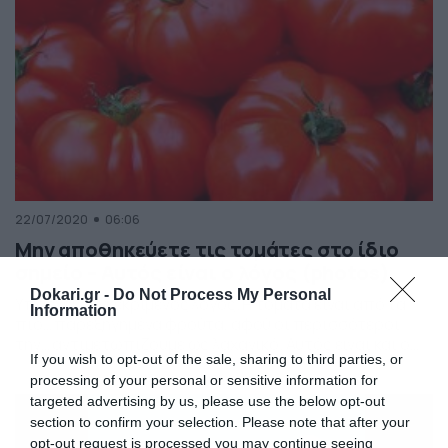
22/07/2020
06:06
Μην αποθηκεύετε τις τομάτες στο ίδιο
σημείο – Αυτός είναι ο λόγος (photos)
Dokari.gr -
Do Not Process My Personal
Υπάρχει συγκεκριμένος λόγος. Η τομάτα είναι από τα
Information
πιο… παρεξηγημένα φρούτα, αφού οι περισσότεροι
την… αντιμετωπίζουμε ως λαχανικό. Αυτός είναι και ο
If you wish to opt-out of the sale, sharing to third parties, or
λόγος που σε πολλές περιπτώσεις την βάζουμε στην
processing of your personal or sensitive information for
σαλάτα, ενώ αποτελεί βασικό υλικό και για πολλές
συνταγές. Ωστόσο, αυτό που λίγοι γνωρίζουν είναι πως
targeted advertising by us, please use the below opt-out
οι τομάτες δεν θα πρέπει να αποθηκεύονται όλες μαζί
section to confirm your selection. Please note that after your
[…]
opt-out request is processed you may continue seeing