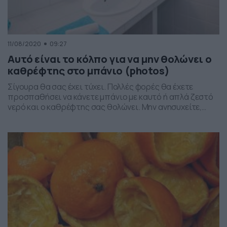
11/08/2020
09:27
Αυτό είναι το κόλπο για να μην θολώνει ο
καθρέφτης στο μπάνιο (photos)
Σίγουρα θα σας έχει τύχει. Πολλές φορές θα έχετε
προσπαθήσει να κάνετε μπάνιο με καυτό ή απλά ζεστό
νερό και ο καθρέφτης σας θολώνει. Μην ανησυχείτε,
καθώς είναι κάτι που συμβαίνει σε όλους μας και φυσικά
μας «σπάει» τα νεύρα! Για να αποτρέψετε λοιπόν αυτό
το μόνιμο πρόβλημα της καθημερινότητας σας έχουμε
ένα υπέροχα απλό […]