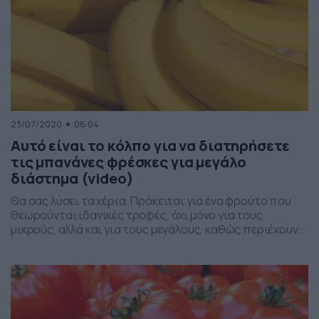
23/07/2020
06:04
Αυτό είναι το κόλπο για να διατηρήσετε
τις μπανάνες φρέσκες για μεγάλο
διάστημα (video)
Θα σας λύσει τα χέρια. Πρόκειται για ένα φρούτο που
θεωρούνται ιδανικές τροφές, όχι μόνο για τους
μικρούς, αλλά και για τους μεγάλους, καθώς περιέχουν
πολλές βιταμίνες που βοηθούν τον οργανισμό.
Παράλληλα είναι από τα… εύκολα φρούτα, με την έννοια
ότι μπαίνουν εύκολα στην τσάντα των μικρών,
μεταφέρονται δηλαδή εύκολα και τα ίδια τα παιδιά […]