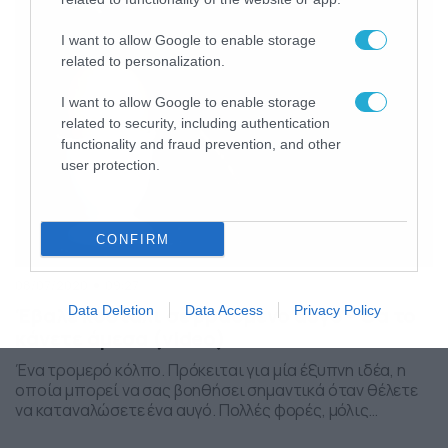
τρόπο για την χρησιμοποίηση […]
I want to allow Google to enable storage
related to personalization.
I want to allow Google to enable storage
related to security, including authentication
functionality and fraud prevention, and other
user protection.
CONFIRM
08/07/2020
09:27
Έβαλε κουτάλι σε βρασμένο αυγό – Θα το
Data Deletion
Data Access
Privacy Policy
κάνετε άμεσα (video)
Ένα τρομερό κόλπο. Πρόκειται για μία έξυπνη ιδέα, η
οποία μπορεί να σας βοηθήσει σημαντικά όταν θέλετε
να καταναλώσετε ένα αυγό. Πολλές φορές, μόλις
τελειώσετε με το βράσιμο, αντιμετωπίζετε το