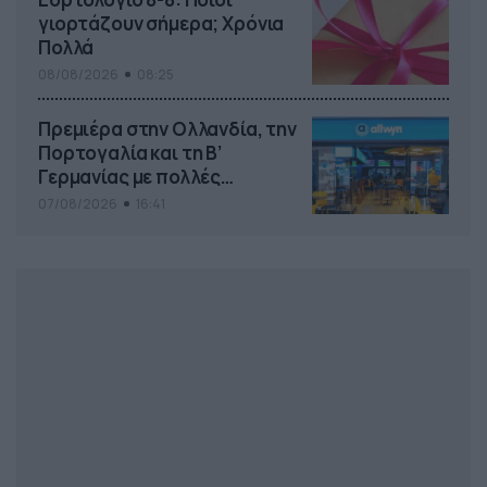
γιορτάζουν σήμερα; Χρόνια
Πολλά
08/08/2026
08:25
Πρεμιέρα στην Ολλανδία, την
Πορτογαλία και τη Β’
Γερμανίας με πολλές
στοιχηματικές επιλογές από
07/08/2026
16:41
το ΠΑΜΕ ΣΤΟΙΧΗΜΑ