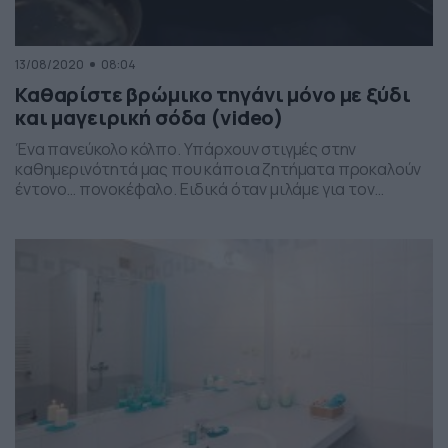
13/08/2020
08:04
Καθαρίστε βρώμικο τηγάνι μόνο με ξύδι
και μαγειρική σόδα (video)
Ένα πανεύκολο κόλπο. Υπάρχουν στιγμές στην
καθημερινότητά μας που κάποια ζητήματα προκαλούν
έντονο… πονοκέφαλο. Ειδικά όταν μιλάμε για τον
καθαρισμό επιφανειών ή πραγμάτων που έχουν
δύσκολους και απαιτητικούς λεκέδες, κυρίως έπειτα
από… έντονη χρήση. Χαρακτηριστικό παράδειγμα
αποτελούν τα μαγειρικά σκεύη και οι λεκέδες που
μένουν στην προσπάθειά μας να φτιάξουμε το
αγαπημένο μας φαγητό. Όπως […]