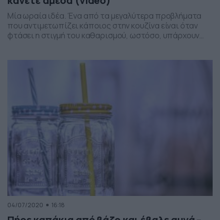
κάνετε άμεσα (video)
Μία ωραία ιδέα. Ένα από τα μεγαλύτερα προβλήματα
που αντιμετωπίζει κάποιος στην κουζίνα είναι όταν
φτάσει η στιγμή του καθαρισμού, ωστόσο, υπάρχουν
κάποιοι λεκέδες που μπορούν να κάνουν την ζωή…
δύσκολη. Όπως για παράδειγμα συμβαίνει με το ξύλο
κοπής. Είναι ένα χρήσιμο υλικό στην κουζίνα, μια και
κάθε φορά που θέλουμε να ετοιμάσουμε ένα φαγητό, […]
04/07/2020
16:18
Πήρε καπάκια από βάζο και έβαλε αυγά –