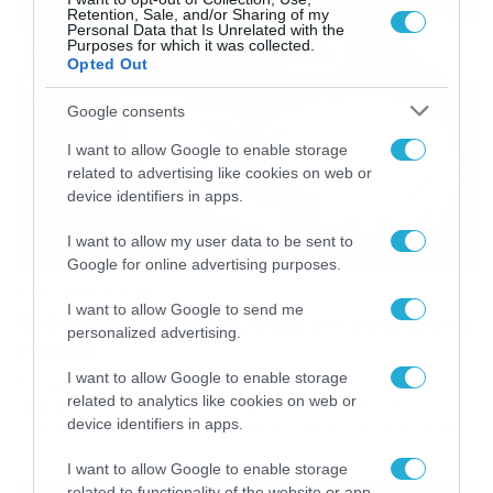
Retention, Sale, and/or Sharing of my
μπορούν […]
Personal Data that Is Unrelated with the
Purposes for which it was collected.
Opted Out
Google consents
I want to allow Google to enable storage
related to advertising like cookies on web or
device identifiers in apps.
I want to allow my user data to be sent to
Google for online advertising purposes.
09/07/2020
20:42
I want to allow Google to send me
Καθάρισε αυγά κουνώντας την κατσαρόλα
personalized advertising.
(video)
I want to allow Google to enable storage
Τρομερό κόλπο για να καθαριστούν τα αυγά. Χωρίς
related to analytics like cookies on web or
αμφιβολία τα αυγά είναι ένα φαγητό που έχει πολλά
οφέλη για την υγεία, ενώ μπορούν να δώσουν ενέργεια,
device identifiers in apps.
ειδικά αν καταναλωθούν στο πρωινό. Μάλιστα, είναι ένα
από τα αγαπημένα… πιάτα, όχι μόνο των μικρών, αλλά
I want to allow Google to enable storage
και των μεγάλων. Ένας τύπος βρήκε έναν ιδιαίτερο
related to functionality of the website or app.