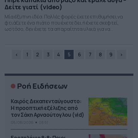
Δείτε γιατί (video)
Μία έξυπνη ιδέα. Πολλές φορές έχετε επιθυμήσει να
φτιάξετε ένα πιάτο που έχετε δει ή έχετε σκεφτεί,
ωστόσο, δεν έχετε τα απαραίτητα υλικά για να
μπορέσετε να… δοκιμάσετε. Ωστόσο, πάντα υπάρχει
μία… λύση, αρκεί να έχετε την φαντασία σας λίγο πιο…
ελεύθερη. Όπως για παράδειγμα συμβαίνει και στο
βίντεο που ακολουθεί. Στόχος ήταν να ετοιμάσει […]
‹
1
2
3
4
5
6
7
8
9
›
Ροή Ειδήσεων
Καιρός Δεκαπενταύγουστο:
Η προοπτική εξέλιξης από
τον Σάκη Αρναούτογλου (vid)
08/08/2026
08:51
Εορτολόγιο 8-8: Ποιοι