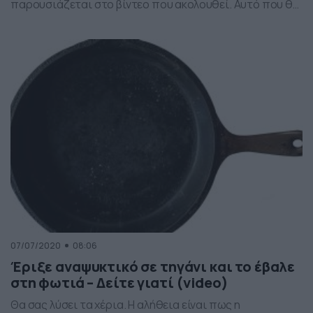
παρουσιάζεται στο βίντεο που ακολουθεί. Αυτό που θα
χρειαστείτε είναι λίγο λευκό αποσταγμένο ξύδι, μία
σακούλα και ένα λαστιχάκι. Η αλήθεια είναι πως η
καθαριότητα του μπάνιου μπορεί να προκαλέσει έναν
μεγάλο… πονοκέφαλο για κάθε νοικοκυριό και πολλοί
είναι αυτοί […]
07/07/2020
08:06
Έριξε αναψυκτικό σε τηγάνι και το έβαλε
στη φωτιά – Δείτε γιατί (video)
Θα σας λύσει τα χέρια. Η αλήθεια είναι πως η