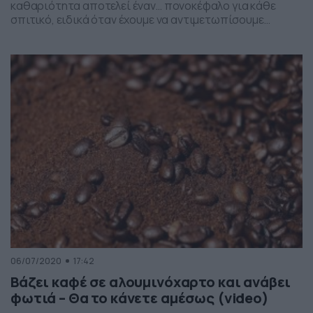
καθαριότητα αποτελεί έναν… πονοκέφαλο για κάθε
σπιτικό, ειδικά όταν έχουμε να αντιμετωπίσουμε
λεκέδες, οι οποίοι είναι δύσκολο να αντιμετωπιστούν
και χρειάζονται μερικά… τρικ για να τα καταφέρουμε.
Χαρακτηριστικό παράδειγμα αποτελούν τα
υπολείμματα φαγητού που μένουν στο τηγάνι. Ειδικά αν
έχουμε… ξεχάσει το συγκεκριμένο μαγειρικό σκεύος […]
06/07/2020
17:42
Βάζει καφέ σε αλουμινόχαρτο και ανάβει
φωτιά – Θα το κάνετε αμέσως (video)