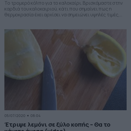
Το τρομερό κόλπο για το καλοκαίρι. Βρισκόμαστε στην
καρδιά του καλοκαιριού, κάτι που σημαίνει πως η
θερμοκρασία έχει αρχίσει να σημειώνει υψηλές τιμές,
κάτι απολύτως λογικό για την εποχή. Ωστόσο, αυτό
προκαλεί και ένα σημαντικό πρόβλημα, μια και γίνεται
πιο έντονη η παρουσία κουνουπιών, αλλά και άλλων
εντόμων που μπορούν να μας κάνουν την ζωή […]
05/07/2020
08:04
Έτριψε λεμόνι σε ξύλο κοπής – Θα το