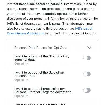
interest-based ads based on personal information utilized by
us or personal information disclosed to third parties prior to
your opt-out. You may separately opt-out of the further
disclosure of your personal information by third parties on the
IAB’s list of downstream participants. This information may
also be disclosed by us to third parties on the
IAB’s List of
Downstream Participants
that may further disclose it to other
third parties.
Please note that this website/app uses one or more Google
Personal Data Processing Opt Outs
services and may gather and store information including but
not limited to your visit or usage behaviour. You may click to
I want to opt-out of the Sharing of my
10/07/2020
12:57
personal data.
grant or deny consent to Google and its third-party tags to
Ανοίγει σακούλα με δύο κέρματα –
Opted In
use your data for below specified purposes in below Google
Τρομερό κόλπο (video)
consent section.
I want to opt-out of the Sale of my
Το τρικ που θα σας «τρελάνει». Πολλές φορές έχουν
Personal Data.
Opted In
φτάσει κοντά στην… τρέλα όταν θέλουμε να κάνουμε
απλές… κινήσεις, αλλά μερικές δυσκολίες δεν μας το
I want to opt-out of processing my
επιτρέπουν ή όταν τελικά τα καταφέρνουμε, τα
Personal Data for Targeted Advertising.
αποτελέσματα δεν είναι αυτά που θα θέλαμε. Όπως για
Opted In
παράδειγμα το άνοιγμα μιας πλαστικής σακούλας που
έχει κλείσει αεροστεγώς. Οι πρώτες προσπάθειες
I want to opt-out of Collection, Use,