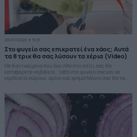
28/07/2020
19:31
Στο ψυγείο σας επικρατεί ένα χάος; Αυτά
τα 8 τρικ θα σας λύσουν τα χέρια (Video)
Με 8 αντικείμενα που έχει ήδη στο σπίτι σας θα
καταφέρετε να βάλετε… τάξη στο ψυγείο σας και να
κερδίσετε χώρους, χρόνο και χρήμα! Μόνοι σας θα τα
καταφέρετε; Δύσκολο. Γι’ αυτό θα πρέπει να δείτε το
βίντεο, ώστε ακολουθώντας βήμα βήμα τις 8 συμβουλές,
να δημιουργήσετε ένα ψυγείο… υπόδειγμα. Πώς είναι
αυτό που τώρα […]