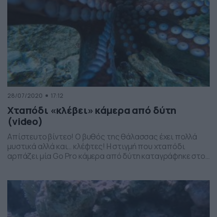
28/07/2020
17:12
Χταπόδι «κλέβει» κάμερα από δύτη
(video)
Απίστευτο βίντεο! Ο βυθός της θάλασσας έχει πολλά
μυστικά αλλά και… κλέφτες! Η στιγμή που χταπόδι
αρπάζει μία Go Pro κάμερα από δύτη καταγράφηκε στο
βυθός της θάλασσας στις Κάννες. Στο χταπόδι δεν
φάνηκε να του αρέσει και πολύ η… δημοσιότητα και έτσι
αμέσως βεντούζωσε την κάμερα και άρχισε να
απομακρύνεται. Φυσικά ο δύτης δεν […]