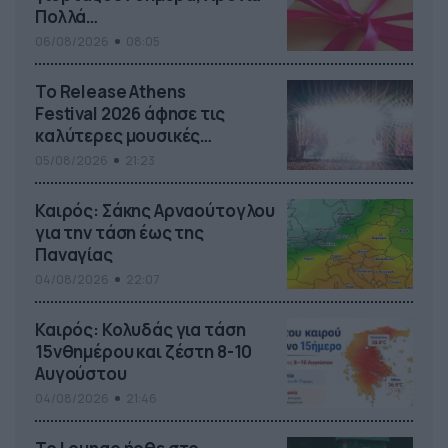
Πολλά…
06/08/2026
08:05
Το Release Athens
Festival 2026 άφησε τις
καλύτερες μουσικές
αναμνήσεις
05/08/2026
21:23
Καιρός: Σάκης Αρναούτογλου
για την τάση έως της
Παναγίας
04/08/2026
22:07
Καιρός: Κολυδάς για τάση
15νθημέρου και ζέστη 8-10
Αυγούστου
04/08/2026
21:46