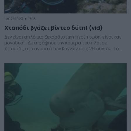
11/07/2023
17:18
Χταπόδι βγάζει βίντεο δύτη! (vid)
Δεν είναι απλά μια ξεκαρδιστική περίπτωση, είναι και
μοναδική… Δύτης άφησε την κάμερα του πλάι σε
χταπόδι, στα ανοιχτά των Καννών στις 29 Ιουνίου. Το
πλάσμα άρπαξε την κάμερα και όταν ο δύτης επέστρεψε
για να την πάρει διαπίστωσε ότι το χταπόδι τον
κινηματογραφούσε… Δείτε το βίντεο: