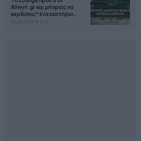
Το Lounge ήρθε στο
Allwyn.gr και μπορείς να
κερδίσεις* ένα εισιτήριο
διαρκείας του
04/08/2026
16:18
Παναθηναϊκού AKTOR