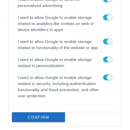
Χαβάη, πριν από μερικές μέρες. Ο δύτης παρατήρησε
personalized advertising.
μία φυσαλίδα να βγαίνει από μία υποθαλάσσια σπηλιά
και μόλις μπήκε μέσα, είδε κάτι μοναδικό. Κλείστε τη
I want to allow Google to enable storage
διαμονή σας για τις καλοκαιρινές σας διακοπές με […]
related to analytics like cookies on web or
device identifiers in apps.
I want to allow Google to enable storage
related to functionality of the website or app.
I want to allow Google to enable storage
related to personalization.
I want to allow Google to enable storage
related to security, including authentication
functionality and fraud prevention, and other
user protection.
05/06/2020
20:12
Ψαροτουφεκάς παθαίνει την πλάκα της
ζωής του όταν… (video)
CONFIRM
Μην σου τύχει… Το ψαροτούφεκο για πολλούς είναι
χόμπι, όμως είναι κάτι επικίνδυνο καθώς πρέπει να