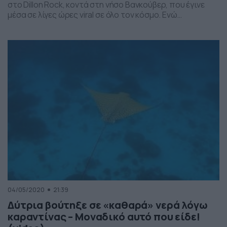
στο Dillon Rock, κοντά στη νήσο Βανκούβερ, που έγινε
μέσα σε λίγες ώρες viral σε όλο τον κόσμο. Ενώ
εξερευνούσαν τον βυθό κατά την διάρκεια μιας
κατάδυσης ο Dennis, η Shaz και ο Wes παρατήρησαν
έναν γιγάντιο χταπόδι να κρύβεται ανάμεσα στους
βράχους. Διαβάστε περισσότερα στο Funtime.gr
04/05/2020
21:39
Δύτρια βούτηξε σε «καθαρά» νερά λόγω
καραντίνας – Μοναδικό αυτό που είδε!