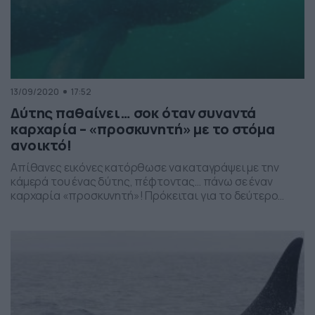
13/09/2020
17:52
Δύτης παθαίνει… σοκ όταν συναντά
καρχαρία – «προσκυνητή» με το στόμα
ανοικτό!
Απίθανες εικόνες κατόρθωσε να καταγράψει με την
κάμερά του ένας δύτης, πέφτοντας… πάνω σε έναν
καρχαρία «προσκυνητή»! Πρόκειται για το δεύτερο
μεγαλύτερο είδος καρχαρίων που επιβιώνει στις
θάλασσες, μετά από εκείνο του φαλαινοκαρχαρία και
ένα από τα τρία που τρέφονται με πλαγκτόν. Δείτε τις
εικόνες που κατέγραψε ο δύτης στο βίντεο:
Ακολουθήστε το Dokari και […]