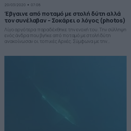
20/03/2020
07:08
Έβγαινε από ποταμό με στολή δύτη αλλά
τον συνέλαβαν – Σοκάρει ο λόγος (photos)
Λίγο αργότερα παραδέχθηκε την ενοχή του. Την σύλληψη
ενός άνδρα που βγήκε από ποταμό με στολή δύτη
ανακοίνωσαν οι τοπικές Αρχές. Σύμφωνα με την
ανακοίνωση, οι Αστυνομικοί είδαν τον 29χρονο να
βγαίνει από τον ποταμό, θέλησαν να τον σταματήσουν,
αλλά αυτός επιχείρησε να διαφύγει. Τότε, οι άνδρες των
σωμάτων ασφαλείας έριξαν μία προειδοποιητική βολή
και […]