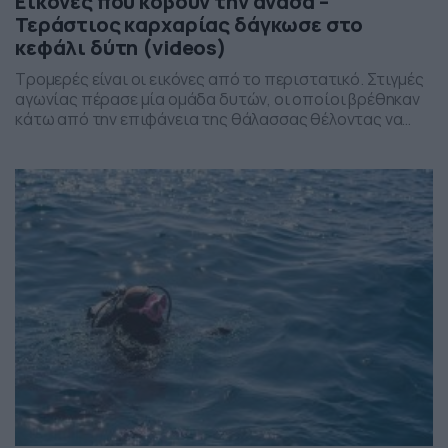
Εικόνες που κόβουν την ανάσα –
Τεράστιος καρχαρίας δάγκωσε στο
κεφάλι δύτη (videos)
Τρομερές είναι οι εικόνες από το περιστατικό. Στιγμές
αγωνίας πέρασε μία ομάδα δυτών, οι οποίοι βρέθηκαν
κάτω από την επιφάνεια της θάλασσας θέλοντας να
εξερευνήσουν τον βυθό, ωστόσο, δέχθηκαν επίθεση
από τεράστιο καρχαρία. Μάλιστα, ένας από τους δύτες
βρέθηκε στα σαγόνια του, σε μία τρομερή μάχη. Τα
βίντεο έχουν γίνει viral τους τελευταίους μήνες στο […]