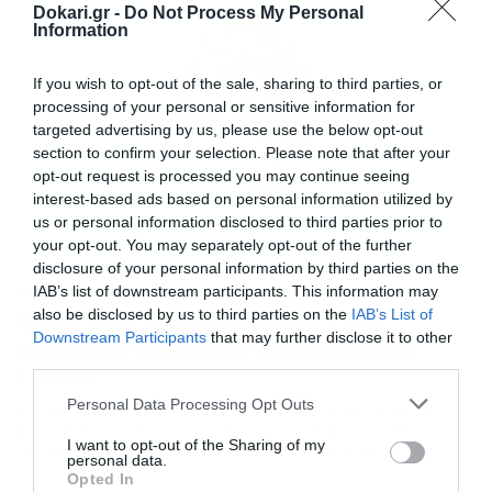
Dokari.gr -
Do Not Process My Personal
Information
If you wish to opt-out of the sale, sharing to third parties, or
processing of your personal or sensitive information for
targeted advertising by us, please use the below opt-out
section to confirm your selection. Please note that after your
opt-out request is processed you may continue seeing
interest-based ads based on personal information utilized by
us or personal information disclosed to third parties prior to
your opt-out. You may separately opt-out of the further
disclosure of your personal information by third parties on the
25/06/2020
08:02
IAB’s list of downstream participants. This information may
also be disclosed by us to third parties on the
IAB’s List of
Έκανε βουτιά στην θάλασσα – Δεν
Downstream Participants
that may further disclose it to other
μπορούσε να πιστέψει αυτό που είδε
third parties.
(video)
Please note that this website/app uses one or more Google
Personal Data Processing Opt Outs
Η… παράξενη συντροφιά. Ιδιαίτερη… τροπή πήρε μία
services and may gather and store information including but
βουτιά που έκανε ένας άνδρας στην θάλασσα, θέλοντας
not limited to your visit or usage behaviour. You may click to
I want to opt-out of the Sharing of my
να… εξερευνήσει τον βυθό. Ωστόσο, έπειτα από λίγο,
personal data.
grant or deny consent to Google and its third-party tags to
είδε κάτι που δεν μπορούσε να πιστέψει και το
Opted In
use your data for below specified purposes in below Google