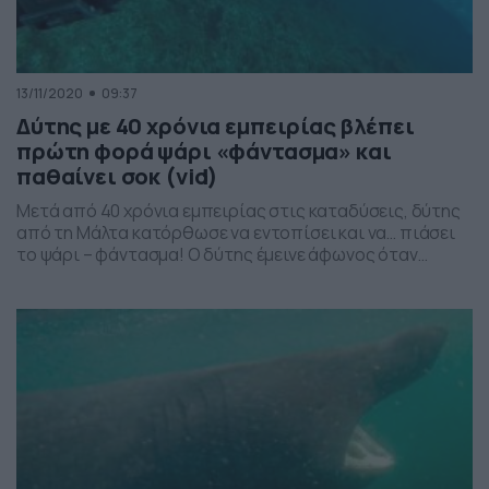
13/11/2020
09:37
Δύτης με 40 χρόνια εμπειρίας βλέπει
πρώτη φορά ψάρι «φάντασμα» και
παθαίνει σοκ (vid)
Μετά από 40 χρόνια εμπειρίας στις καταδύσεις, δύτης
από τη Μάλτα κατόρθωσε να εντοπίσει και να… πιάσει
το ψάρι – φάντασμα! Ο δύτης έμεινε άφωνος όταν
ανακάλυψε ένα παράξενο ψάρι… φάντασμα στο
αρχιπέλαγος της Μάλτας. Αποκάλυψε, μάλιστα, ότι δεν
είχε δει ποτέ κάτι τέτοιο στα 40 χρόνια της παρουσίας
του στο χώρο των καταδύσεων. Ευτυχώς, […]