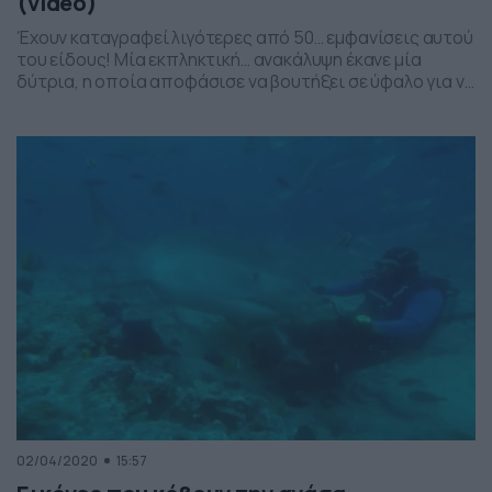
(video)
Έχουν καταγραφεί λιγότερες από 50… εμφανίσεις αυτού
του είδους! Μία εκπληκτική… ανακάλυψη έκανε μία
δύτρια, η οποία αποφάσισε να βουτήξει σε ύφαλο για να
συνεχίσει την έρευνά της στα πλάσματα του βυθού και
σε σπάνια είδη. Μάλιστα, η… απουσία των ανθρώπων
και των δραστηριοτήτων, της επέτρεψε να κάνει βουτιά
σε… καθαρά νερά. Αυτό είχε ως […]
02/04/2020
15:57