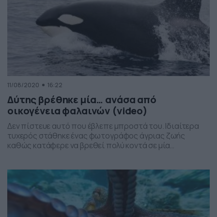
11/08/2020
16:22
Δύτης βρέθηκε μία… ανάσα από
οικογένεια φαλαινών (video)
Δεν πίστευε αυτό που έβλεπε μπροστά του. Ιδιαίτερα
τυχερός στάθηκε ένας φωτογράφος άγριας ζωής
καθώς κατάφερε να βρεθεί πολύ κοντά σε μία
οικογένεια από φάλαινες, έχοντας ξοδέψει πέντε
χρόνια για να μπορέσει να εντοπίσει τα… ίχνη τους.
Συγκεκριμένα, ο Τοντ Θίμιος από την Αυστραλία, ο
οποίος ίσως να έχει ρίζες από την Ελλάδα ή την […]