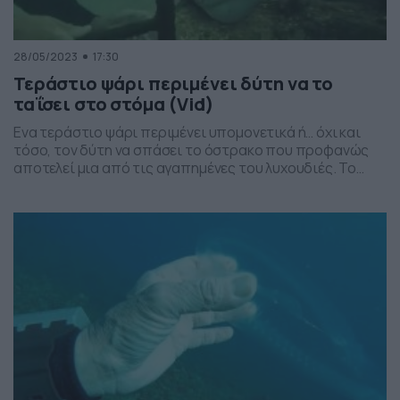
28/05/2023
17:30
Τεράστιο ψάρι περιμένει δύτη να το
ταΐσει στο στόμα (Vid)
Ενα τεράστιο ψάρι περιμένει υπομονετικά ή… όχι και
τόσο, τον δύτη να σπάσει το όστρακο που προφανώς
αποτελεί μια από τις αγαπημένες του λυχουδιές. Το
βίντεο σαρώνει στο Twitter.
https://twitter.com/DeepWaterLif3/status/166277706842