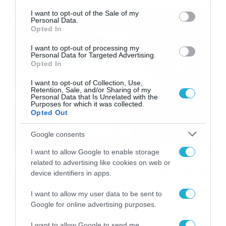
κατέγραψε με την κάμερα. Το περιστατικό έλαβε χώρα
consent section.
στις αρχές του Μαρτίου του 2020, λίγες μέρες πριν
I want to opt-out of the Sale of my
Personal Data.
ξεσπάσει η μεγάλη πανδημία του κορονοϊού, […]
Opted In
I want to opt-out of processing my
Personal Data for Targeted Advertising.
Opted In
I want to opt-out of Collection, Use,
Retention, Sale, and/or Sharing of my
Personal Data that Is Unrelated with the
Purposes for which it was collected.
Opted Out
Google consents
I want to allow Google to enable storage
16/06/2020
17:37
related to advertising like cookies on web or
Έκανε βουτιά σε ωκεανό και είδε μπροστά
device identifiers in apps.
του ένα σπάνιο φαινόμενο (video)
I want to allow my user data to be sent to
Απίστευτη ανακάλυψη από δύτη. Μπροστά σ’ ένα
Google for online advertising purposes.
τρομερό θέαμα βρέθηκε ένας δύτης, όταν έκανε
εξερεύνηση στον βυθό της παραλίας Shark’s Cove στην
I want to allow Google to send me