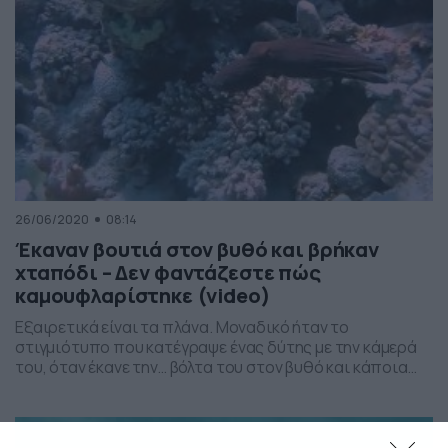
26/06/2020
08:14
Έκαναν βουτιά στον βυθό και βρήκαν
χταπόδι – Δεν φαντάζεστε πώς
καμουφλαρίστηκε (video)
Εξαιρετικά είναι τα πλάνα. Μοναδικό ήταν το
στιγμιότυπο που κατέγραψε ένας δύτης με την κάμερά
του, όταν έκανε την… βόλτα του στον βυθό και κάποια
στιγμή αντιλήφθηκε μία κίνηση. Άμεσα παρατήρησε σε
κοντινή απόσταση ένα χταπόδι να κινείται μεταξύ των
κοραλλιών που ήταν στον βυθό. Ο δύτης χωρίς να το
σκεφτεί και πολύ, όπως υποστήριξε […]