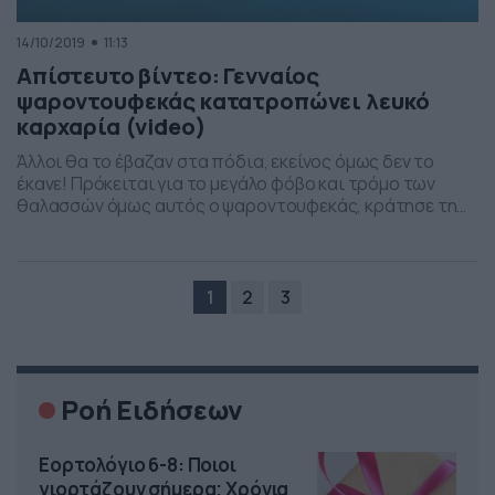
14/10/2019
11:13
Απίστευτο βίντεο: Γενναίος
ψαροντουφεκάς κατατροπώνει λευκό
καρχαρία (video)
Άλλοι θα το έβαζαν στα πόδια, εκείνος όμως δεν το
έκανε! Πρόκειται για το μεγάλο φόβο και τρόμο των
θαλασσών όμως αυτός ο ψαροντουφεκάς, κράτησε τη
ψυχραιμία του και ήρθε αντιμέτωπος με αυτόν. Ο Τζόε
Πέτροβιτς κατέγραψε τη στιγμή που ήρθε αντιμέτωπος
με έναν μεγάλο λευκό καρχαρία έξω από τις ακτές της
Αυστραλίας. Παρά τις […]
1
2
3
Ροή Ειδήσεων
Εορτολόγιο 6-8: Ποιοι
γιορτάζουν σήμερα; Χρόνια