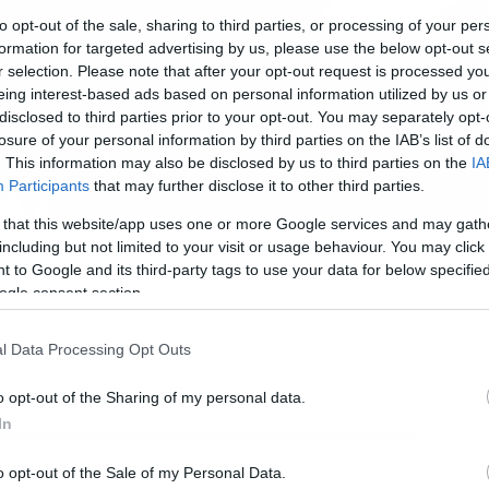
to opt-out of the sale, sharing to third parties, or processing of your per
formation for targeted advertising by us, please use the below opt-out s
r selection. Please note that after your opt-out request is processed y
eing interest-based ads based on personal information utilized by us or
disclosed to third parties prior to your opt-out. You may separately opt-
losure of your personal information by third parties on the IAB’s list of
. This information may also be disclosed by us to third parties on the
IA
Participants
that may further disclose it to other third parties.
 that this website/app uses one or more Google services and may gath
28.05.2023-17:30
including but not limited to your visit or usage behaviour. You may click 
 to Google and its third-party tags to use your data for below specifi
ogle consent section.
ερα άρθρα στα αποτελέσματα αναζήτησης
l Data Processing Opt Outs
κη του dokari.gr στην Google
o opt-out of the Sharing of my personal data.
In
ει υπομονετικά ή… όχι και τόσο, τον δύτη
o opt-out of the Sale of my Personal Data.