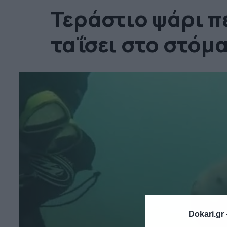
Τεράστιο ψάρι π
ταΐσει στο στόμα
Dokari.gr 