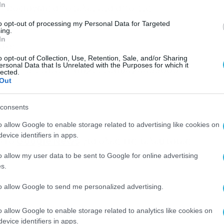
In
 προφανώς αποτελεί μια από τις
.
to opt-out of processing my Personal Data for Targeted
ing.
In
ter.
o opt-out of Collection, Use, Retention, Sale, and/or Sharing
ersonal Data that Is Unrelated with the Purposes for which it
WaterLif3/status/1662777068424433665
lected.
Out
consents
o allow Google to enable storage related to advertising like cookies on
evice identifiers in apps.
 στο
Google News
για όλες τις τελευταίες
o allow my user data to be sent to Google for online advertising
s.
to allow Google to send me personalized advertising.
ΔΗΣΕΙΣ
ΕΙΔΗΣΕΙΣ ΣΗΜΕΡΑ
o allow Google to enable storage related to analytics like cookies on
evice identifiers in apps.