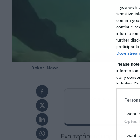
If you wish 
sensitive in
confirm you
continue se
information 
further disc
participants
Downstream 
Please note
Dokari.News
information 
deny consent
in below Go
Ανακαλύψτε περισσότ
Persona
Προσθή
I want t
Opted 
Ενα τεράστιο ψάρι περιμέν
I want t