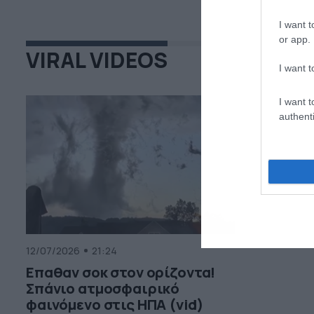
I want t
or app.
VIRAL VIDEOS
I want t
I want t
authenti
12/07/2026
21:24
Επαθαν σοκ στον ορίζοντα!
Σπάνιο ατμοσφαιρικό
φαινόμενο στις ΗΠΑ (vid)