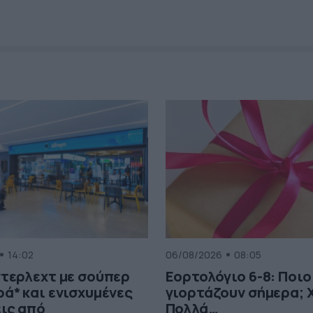
14:02
06/08/2026
08:05
τερλεχτ με σούπερ
Εορτολόγιο 6-8: Ποιο
ά* και ενισχυμένες
γιορτάζουν σήμερα; 
ις από
Πολλά…