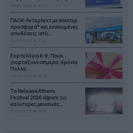
06/08/2026
22:00
ΠΑΟΚ-Άντερλεχτ με σούπερ
προσφορά* και ενισχυμένες
αποδόσεις από
το Pamestoixima.gr
06/08/2026
14:02
Εορτολόγιο 6-8: Ποιοι
γιορτάζουν σήμερα; Χρόνια
Πολλά…
06/08/2026
08:05
Το Release Athens
Festival 2026 άφησε τις
καλύτερες μουσικές
αναμνήσεις
05/08/2026
21:23