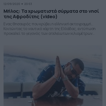
12/09/2020
20:53
Μήλος: Τα χρωματιστά σύρματα στο νησί
της Αφροδίτης (video)
Ενας θησαυρός που κρύβει η ελληνική ακτογραμμή…
Κοιτώντας το ναυτικό χάρτη της Ελλάδας, εντύπωση
προκαλεί το γεγονός των ατελείωτων χιλιομέτρων
ακτογραμμής που την καλύπτουν από άκρη σε άκρη. Όσα
όμως και να είναι αυτά τα χιλιόμετρα, κανένας δεν
μπορεί κοιτώντας τον να κατανοήσει τις ομορφιές που
μπορεί να κρύβουν. Ο μόνος τρόπος για να το […]