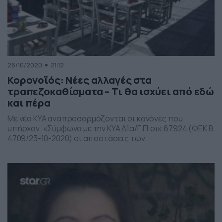
26/10/2020
21:12
Κορονοϊός: Νέες αλλαγές στα
τραπεζοκαθίσματα – Τι θα ισχύει από εδώ
και πέρα
Με νέα ΚΥΑ αναπροσαρμόζονται οι κανόνες που
υπήρχαν. «Σύμφωνα με την ΚΥΑ Δ1α/Γ.Π.οικ.67924 (ΦΕΚ Β
́4709/23-10-2020) οι αποστάσεις των
τραπεζοκαθισμάτων των χώρων εστίασης
(εξαιρουμένων Κέντρων Διασκέδασης, χώρων
δεξιώσεων, catering, μπαρ παραμένει το 1,8μ
περιμετρικά) αλλάζει», όπως επισημαίνει σε
ανακοίνωσή της η Πανελλήνια Ομοσπονδία
Εστιατορικών και Συναφών Επαγγελμάτων. Όπως
ενημερώνει τα μέλη της η ομοσπονδία πλέον […]