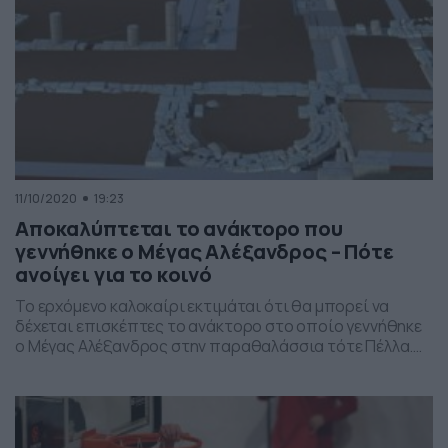
11/10/2020
19:23
Αποκαλύπτεται το ανάκτορο που
γεννήθηκε ο Μέγας Αλέξανδρος – Πότε
ανοίγει για το κοινό
Το ερχόμενο καλοκαίρι εκτιμάται ότι θα μπορεί να
δέχεται επισκέπτες το ανάκτορο στο οποίο γεννήθηκε
ο Μέγας Αλέξανδρος στην παραθαλάσσια τότε Πέλλα.
Στο κτίριο αυτό, τμήμα του οποίου είχε ανασκαφεί το
1957, όταν κανείς δεν γνώριζε ότι επρόκειτο για το
ανάκτορο, μεγάλωσε ο βασιλιάς των Μακεδόνων ενώ
στην παλαίστρα που βρίσκεται σε μικρή απόσταση από
[…]