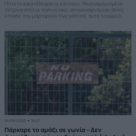
Πότε το εγκατέλειψαν οι κάτοικοι Μισογκρεμισμένα
πέτρινα σπίτια, παλιοί ναοί, απομεινάρια μιας άλλης
εποχής που μαρτυρούν πως κάποτε, αυτό το χωριό
έσφυζε από ζωή. Το παλαιό χωριό Πλαγιά βρίσκεται
στη βορειο-δυτική πλευρά του Ξηρομέρου, απέναντι
από την Λευκάδα. Οι κάτοικοι του το εγκατέλειψαν μετά
τον σεισμό του 1966 και τις κατολισθήσεις, και
μετεγκαταστάθηκαν στο […]
18/09/2020
19:27
Πάρκαρε το αμάξι σε γωνία – Δεν