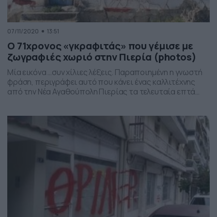
07/11/2020
13:51
Ο 71χρονος «γκραφιτάς» που γέμισε με
ζωγραφιές χωριό στην Πιερία (photos)
Μία εικόνα …συν χίλιες λέξεις. Παραποιημένη η γνωστή
φράση, περιγράφει αυτό που κάνει ένας καλλιτέχνης
από την Νέα Αγαθούπολη Πιερίας τα τελευταία επτά
χρόνια και έχει καταφέρει να μεταμορφώσει την
περιοχή του. Σπίτια, δημόσια κτίρια, παγκάκια, πέτρες,
στάσεις λεωφορείου, γέφυρες, βάρκες, ρολόγια της ΔΕΗ
και κάθε άλλη απίθανη επιφάνεια, αποτελούν τον
«καμβά» στον οποίο καταθέτει […]