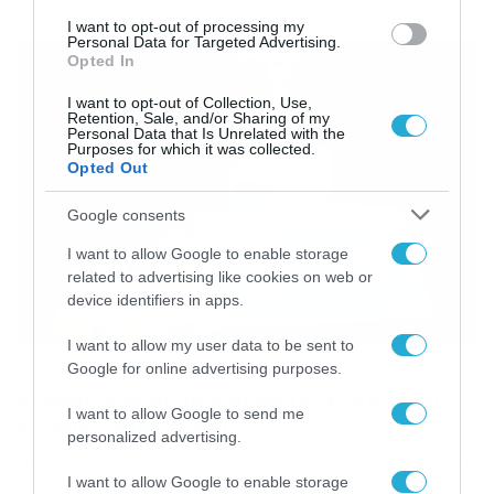
πέσει στην παγίδα της. Μπορεί η στρατιωτική ένταση
ανάμεσα σε Ελλάδα και Τουρκία να βρίσκεται σε φάση
I want to opt-out of processing my
Personal Data for Targeted Advertising.
αποκλιμάκωσης, ωστόσο, η διπλωματική κινητικότητα
Opted In
είναι ιδιαιτέρως έντονη, με διεργασίες […]
I want to opt-out of Collection, Use,
Retention, Sale, and/or Sharing of my
Personal Data that Is Unrelated with the
Purposes for which it was collected.
Opted Out
Google consents
I want to allow Google to enable storage
related to advertising like cookies on web or
device identifiers in apps.
I want to allow my user data to be sent to
29/09/2020
13:23
Google for online advertising purposes.
Ανησυχία στην κυβέρνηση για το κοκτέιλ
I want to allow Google to send me
γρίπης – κορονοϊού
personalized advertising.
Γιατί προβληματίζονται οι ειδικοί Η φετινή συνύπαρξη
κορονοϊού και εποχικής γρίπης ήδη χτυπάει πολλαπλά
I want to allow Google to enable storage