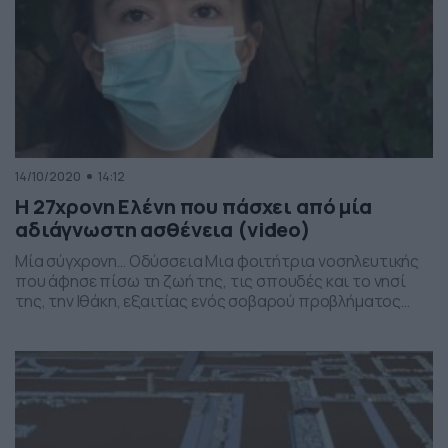
14/10/2020
14:12
Η 27χρονη Ελένη που πάσχει από μία
αδιάγνωστη ασθένεια (video)
Μία σύγχρονη… Οδύσσεια Μια φοιτήτρια νοσηλευτικής
που άφησε πίσω τη ζωή της, τις σπουδές και το νησί
της, την Ιθάκη, εξαιτίας ενός σοβαρού προβλήματος
υγείας, που παραμένει αδιάγνωστο. Μαζί με τη μητέρα
της ζουν μια Οδύσσεια, προκειμένου να μάθουν από τι
πάσχει η νεαρή κοπέλα που μέσα σε 1,5 χρόνο έχασε 70
ολόκληρα κιλά, υποφέρει […]