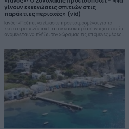
«Ιανός»: Ο Συνολάκης προειδοποιεί – «Να
γίνουν εκκενώσεις σπιτιών στις
παράκτιες περιοχές» (vid)
Ιανός: «Πρέπει να είμαστε προετοιμασμένοι για το
χειρότερο σενάριο» Για την κακοκαιρία «Ιανός» η οποία
αναμένεται να πλήξει την χώρα μας τις επόμενες μέρες
μίλησε στην «Κοινωνία Ώρα MEGA» o Πρόεδρος της
Εθνικής επιτροπής για την Κλιματική Αλλαγή, και
καθηγητής Διαχείρισης Φυσικών Καταστροφών, Κώστας
Συνολάκης. Ο κύριος Συνολάκης μίλησε για ένα
πρωτόγνωρο φαινόμενο και τόνισε […]