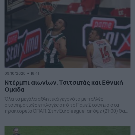
09/10/2020
16:41
Ντέρμπι αιωνίων, Τσιτσιπάς και Εθνική
Ομάδα
Όλα τα μεγάλα αθλητικά γεγονότα με πολλές
στοιχηματικές επιλογές από το Πάμε Στοίχημα στα
πρακτορεία ΟΠΑΠ. Στην Euroleague, απόψε (21:00) θα
διεξαχθεί το πρώτο μεγάλο ντέρμπι της σεζόν, ανάμεσα
στον Παναθηναϊκό ΟΠΑΠ και τον Ολυμπιακό. Στο Roland
Garros, στον σημερινό ημιτελικό, ο Στέφανος Τσιτσιπάς
αντιμετωπίζει τον Νόβακ Τζόκοβιτς και θέλει να