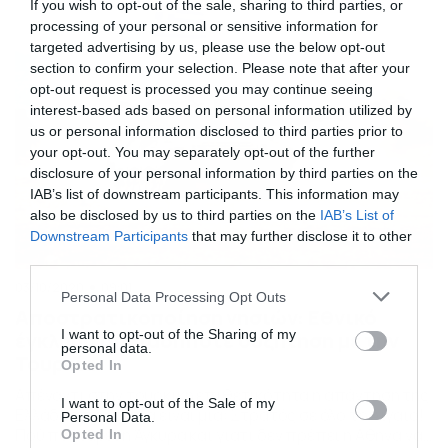
στο ΟΑΚΑ, για το Nations League, με τη Μολδαβία και το
If you wish to opt-out of the sale, sharing to third parties, or
Κόσοβο. Οι διεθνείς συγκεντρώθηκαν τη Δευτέρα και […]
processing of your personal or sensitive information for
targeted advertising by us, please use the below opt-out
section to confirm your selection. Please note that after your
opt-out request is processed you may continue seeing
interest-based ads based on personal information utilized by
us or personal information disclosed to third parties prior to
your opt-out. You may separately opt-out of the further
disclosure of your personal information by third parties on the
IAB’s list of downstream participants. This information may
also be disclosed by us to third parties on the
IAB’s List of
Downstream Participants
that may further disclose it to other
third parties.
03/10/2020
09:01
Please note that this website/app uses one or more Google
Personal Data Processing Opt Outs
Αποστρατικοποίηση νησιών: Εθνικό
services and may gather and store information including but
not limited to your visit or usage behaviour. You may click to
I want to opt-out of the Sharing of my
έγκλημα οποιαδήποτε συζήτηση με την
personal data.
grant or deny consent to Google and its third-party tags to
Τουρκία
Opted In
use your data for below specified purposes in below Google
Απέναντι στην τουρκική επιθετικότητα η απάντηση της
consent section.
I want to opt-out of the Sale of my
Ελλάδας πρέπει να είναι μία: Στρατός σε όλο το Αιγαίο!
Personal Data.
Πού ποντάρει η Άγκυρα και γιατί δεν πρέπει η Αθήνα να
Opted In