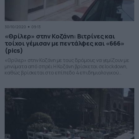
30/10/2020
09:13
«Θρίλερ» στην Κοζάνη: Βιτρίνες και
τοίχοι γέμισαν με πεντάλφες και «666»
(pics)
«Θρίλερ» στην Κοζάνη με τους δρόμους να γεμίζουν με
μηνύματα από σπρέι Η Κοζάνη βρίσκεται σε lockdown,
καθώς βρίσκεται στο επίπεδο 4 επιδημιολογικού
χάρτη. Η κατάσταση στην πόλη είναι δύσκολη λόγω του
κορονοϊού και την Πέμπτη (29/10) οι κάτοικοι έμειναν με
το στόμα ανοιχτό με αυτά που αντίκρισαν. Άγνωστοι
έγραψαν με σπρέι σε βιτρίνες ξενοίκιαστων […]