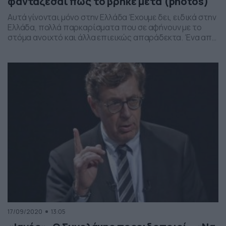
φαντάζεσαι πώς το βρήκε μετά (photos)
Αυτά γίνονται μόνο στην Ελλάδα Έχουμε δει, ειδικά στην
Ελλάδα, πολλά παρκαρίσματα που σε αφήνουν με το
στόμα ανοιχτό και άλλα επιεικώς απαράδεκτα. Ένα από
αυτά είναι το παρακάτω που θα δείτε και έχει γίνει viral
τις τελευταίες ώρες στα social media. Ο οδηγός
θεώρησε σωστό να παρκάρει το Smart του σε γωνία, με
αποτέλεσμα […]
17/09/2020
13:05