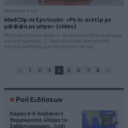
02/09/2020
10:37
MadClip σε Ερντογάν: «Ρε άι σιχτίρ ρε
μ@@@α ρε μπρο» (video)
Μετά τους Ευρωπαίους, ο «Σουλτάνος» δέχεται μήνυμα
και από τράπερς… Ο Ταγίπ Ερντογάν δέχεται από
παντού επιθέσεις για την προκλητική του
συμπεριφορά στο Αιγαίο. Το σίγουρο όμως είναι πως
δεν θα περίμενε να δεχθεί ποτέ επίθεση από τράπερς.
Ο MadClip, γνωστός σε εκείνους που ακούν αυτό το
είδος μουσικής, ανέβασε βίντεο που βρίζει τον Τούρκο
‹
1
2
3
4
5
6
7
8
›
[…]
Ροή Ειδήσεων
Καιρός 6-8: Ανεβαίνει η
θερμοκρασία, 40άρια το
Σαββατοκύριακο… (vid)