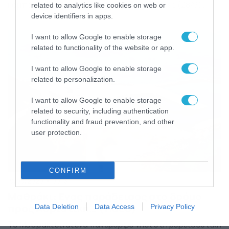
καμπανάκια σε ειδικούς και κυβέρνηση. Χθες (28/9)
related to analytics like cookies on web or
ξεκίνησε η ηλεκτρονική συνταγογράφηση για το
device identifiers in apps.
αντιγριπικό εμβόλιο και από τις πρώτες ώρες οι λίστες
αναμονής σε κάποια φαρμακεία ξεπέρασαν ακόμη και τα
I want to allow Google to enable storage
1.500 άτομα. Συνεχής ενημέρωση – Καιρός. Ειδήσεις και
related to functionality of the website or app.
νέα απ’ την […]
I want to allow Google to enable storage
related to personalization.
I want to allow Google to enable storage
related to security, including authentication
functionality and fraud prevention, and other
user protection.
CONFIRM
19/09/2020
09:13
Μαθράκι: Ενας παράδεισος στο δρόμο
προς Αδριατική… (video)
Data Deletion
Data Access
Privacy Policy
Το Μαθράκι είναι ένα πανέμορφο νησί στη βορειοδυτική