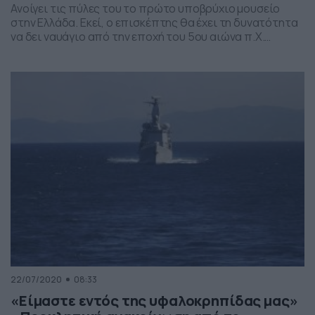
Ανοίγει τις πύλες του το πρώτο υποβρύχιο μουσείο
στην Ελλάδα. Εκεί, ο επισκέπτης θα έχει τη δυνατότητα
να δει ναυάγιο από την εποχή του 5ου αιώνα π.Χ.
Θεωρείται ένα από τα σημαντικότερα της κλασικής
αρχαιότητας. Όσοι θέλουν μπορούν να το ζήσουν από
3/8 μέχρι 2/10 και έχουν δύο επιλογές. Είτε να γίνουν οι
ίδιοι δύτες […]
22/07/2020
08:33
«Είμαστε εντός της υφαλοκρηπίδας μας»