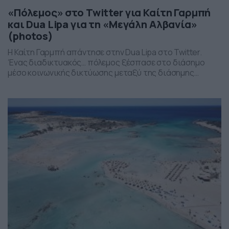
«Πόλεμος» στο Twitter για Καίτη Γαρμπή
και Dua Lipa για τη «Μεγάλη Αλβανία»
(photos)
Η Καίτη Γαρμπή απάντησε στην Dua Lipa στο Twitter.
Ένας διαδικτυακός… πόλεμος ξέσπασε στο διάσημο
μέσο κοινωνικής δικτύωσης μεταξύ της διάσημης
τραγουδίστριας και της Ελληνίδας αοιδού. Αφορμή
ήταν ένα ανιστόρητο «τιτίβισμα» της Dua Lipa, η οποία
θέλησε να δηλώσει περήφανη για την καταγωγή της από
την Αλβανία, αλλά χρησιμοποίησε την σημαία της
«Μεγάλης Αλβανίας». Όπως […]