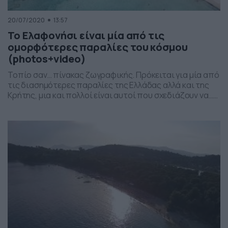
20/07/2020
13:57
Το Ελαφονήσι είναι μία από τις
ομορφότερες παραλίες του κόσμου
(photos+video)
Τοπίο σαν… πίνακας ζωγραφικής. Πρόκειται για μία από
τις διασημότερες παραλίες της Ελλάδας αλλά και της
Κρήτης, μια και πολλοί είναι αυτοί που σχεδιάζουν να…
περάσουν μία βόλτα από εκεί, όταν θα βρεθούν στην
μεγαλόνησο. Το Ελαφονήσι ή Ελαφόνησος βρίσκεται στο
νοτιοδυτικότερο άκρο των Χανίων και σε απόσταση
περίπου μιάμισης ώρας από την πανέμορφη
πρωτεύουσα […]