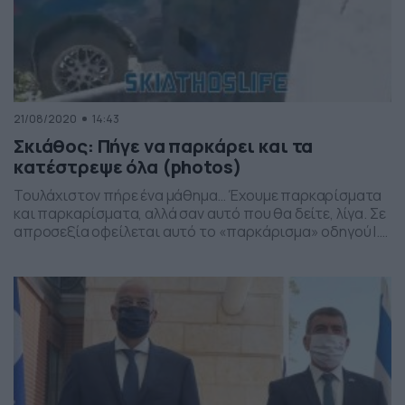
21/08/2020
14:43
Σκιάθος: Πήγε να παρκάρει και τα
κατέστρεψε όλα (photos)
Τουλάχιστον πήρε ένα μάθημα… Έχουμε παρκαρίσματα
και παρκαρίσματα, αλλά σαν αυτό που θα δείτε, λίγα. Σε
απροσεξία οφείλεται αυτό το «παρκάρισμα» οδηγού Ι.Χ
στην Σκιάθο, όταν ξαφνικά βρέθηκε σε αυλή οικίας,
ευτυχώς χωρίς να προξενήσει κάποιον τραυματισμό σε
περαστικό ή στον ίδιο. Σύμφωνα με το skiathoslife, το
ατύχημα συνέβη την Πέμπτη (20/8) λίγο μετά τις […]