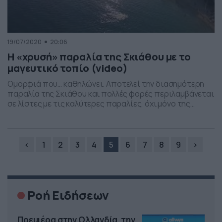
19/07/2020
20:06
Η «χρυσή» παραλία της Σκιάθου με το
μαγευτικό τοπίο (video)
Ομορφιά που… καθηλώνει. Αποτελεί την διασημότερη
παραλία της Σκιάθου και πολλές φορές περιλαμβάνεται
σε λίστες με τις καλύτερες παραλίες, όχι μόνο της
Ελλάδας, αλλά και του κόσμου. Το μαγευτικό τοπίο
συγκεντρώνει όλα τα βλέμματα και αφήνει… άφωνους
τους επισκέπτες. Φυσικά και ο λόγος γίνεται για τις
Κουκουναριές. Το τοπίο είναι μαγικό, καθώς η «χρυσή»
‹
1
2
3
4
5
6
7
8
9
›
και […]
Ροή Ειδήσεων
Πρεμιέρα στην Ολλανδία, την