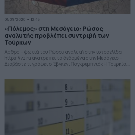
01/09/2020
12:45
«Πόλεμος» στη Μεσόγειο: Ρώσος
αναλυτής προβλέπει συντριβή των
Τούρκων
Άρθρο – φωτιά του Ρώσου αναλυτή στην ιστοσελίδα
https://vz.ru ανατρέπει τα δεδομένα στην Μεσόγειο –
Διαβάστε τι γράφει ο Έβγκενι Πογκρεμπνιάκ Η Τουρκία,
θυμήθηκε προφανώς την ιστορία της Οθωμανικής
Αυτοκρατορίας,και άρχισε πάλι να ακολουθεί μια
επεκτατική πολιτική. Διαβάστε περισσότερα στο
Newsbomb.gr