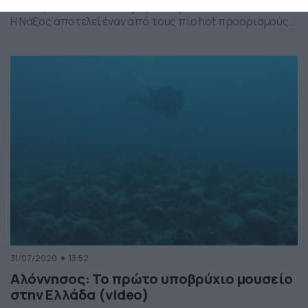
του Αιγαίου και είναι το μεγαλύτερο νησί των Κυκλάδων.
Η Νάξος αποτελεί έναν από τους πιο hot προορισμούς
για το καλοκαίρι, καθώς μπορεί να προσφέρει
διακοπές για όλα τα… γούστα, καθώς εκεί μπορεί να
πάει κάποιος που θέλει να περάσει λίγο πιο… έντονα,
αλλά και αυτός που χρειάζεται […]
31/07/2020
13:52
Αλόννησος: Το πρώτο υποβρύχιο μουσείο
στην Ελλάδα (video)