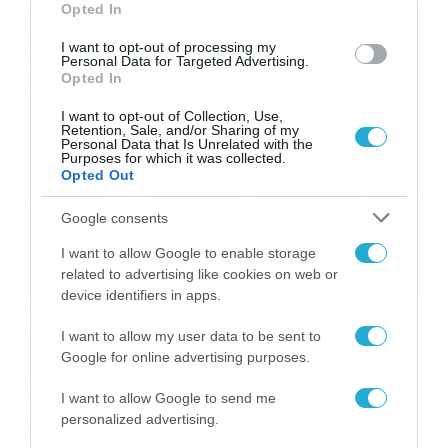
κατέστησε σαφές ότι η Ελλάδα θα υπερασπιστεί τα
Opted In
κυριαρχικά δικαιώματά της. Σε δήλωση του, σημείωσε
ότι μετά από τη σύσκεψη υπό τον πρωθυπουργό
I want to opt-out of processing my
Κυριάκο Μητσοτάκη, ζήτησε […]
Personal Data for Targeted Advertising.
Opted In
I want to opt-out of Collection, Use,
Retention, Sale, and/or Sharing of my
Personal Data that Is Unrelated with the
Purposes for which it was collected.
Opted Out
Google consents
I want to allow Google to enable storage
related to advertising like cookies on web or
device identifiers in apps.
10/08/2020
08:11
Συναγερμός ξανά στο Αιγαίο: Η Τουρκία
I want to allow my user data to be sent to
βγάζει το Oruc Reis για έρευνες – Νέα
Google for online advertising purposes.
προκλητική Navtex
I want to allow Google to send me
Δραματικές είναι και πάλι οι εξελίξεις στα
personalized advertising.
ελληνοτουρκικά, με το καθεστώς Ερντογάν να ρίχνει