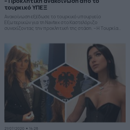
– Προκλητική ανακοίνωση από το
τουρκικό ΥΠΕΞ
Ανακοίνωση εξέδωσε το τουρκικό υπουργείο
Εξωτερικών για τη Navtex στο Καστελόριζο
συνεχίζοντας την προκλητική της στάση. – Η Τουρκία
παίζει με τη φωτιά και φλερτάρει με το θερμό
επεισόδιο – Πώς απαντά η Αθήνα στην τουρκική Navtex
Στο διάβημα της Αθήνας απάντησε το υπουργείο
Εξωτερικών της Τουρκίας μία μόλις μέρα μετά την
έκδοση της NAVTEX από […]
21/07/2020
14:28