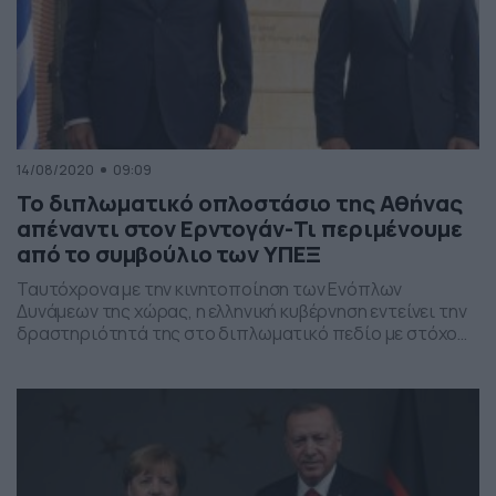
14/08/2020
09:09
Το διπλωματικό οπλοστάσιο της Αθήνας
απέναντι στον Ερντογάν-Τι περιμένουμε
από το συμβούλιο των ΥΠΕΞ
Ταυτόχρονα με την κινητοποίηση των Ενόπλων
Δυνάμεων της χώρας, η ελληνική κυβέρνηση εντείνει την
δραστηριότητά της στο διπλωματικό πεδίο με στόχο
την αντιμετώπιση των τουρκικών προκλήσεων με το
Oruc Reis στην Αν. Μεσόγειο, Σκάκι σε διπλωματικό και
στρατιωτικό πεδίο, με προσεκτικές, συντονισμένες και
όχι βιαστικές κινήσεις, «παίζει» η Αθήνα, με στόχο την
αντιμετώπιση των τουρκικών […]