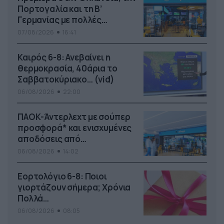
Πορτογαλία και τη Β’
Γερμανίας με πολλές
στοιχηματικές επιλογές από
07/08/2026
16:41
το ΠΑΜΕ ΣΤΟΙΧΗΜΑ
Καιρός 6-8: Ανεβαίνει η
θερμοκρασία, 40άρια το
Σαββατοκύριακο… (vid)
06/08/2026
22:00
ΠΑΟΚ-Άντερλεχτ με σούπερ
προσφορά* και ενισχυμένες
αποδόσεις από
το Pamestoixima.gr
06/08/2026
14:02
Εορτολόγιο 6-8: Ποιοι
γιορτάζουν σήμερα; Χρόνια
Πολλά…
06/08/2026
08:05