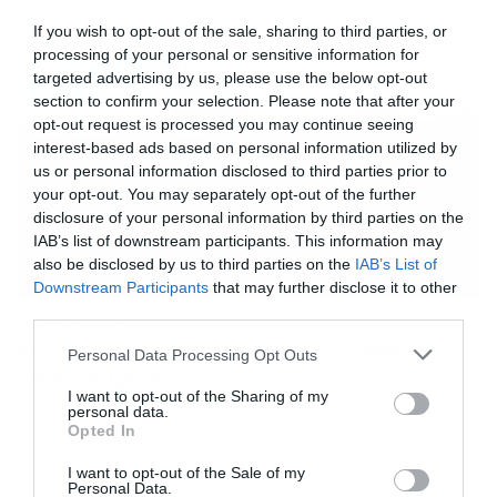
ερευνητικό τουρκικό πλοίο άλλαξε πορεία και κινείται
νοτιοανατολικά, ενώ τουρκικά πολεμικά πλοία έχουν
If you wish to opt-out of the sale, sharing to third parties, or
σχηματίσει προστατευτικό κλοιό γύρω από […]
processing of your personal or sensitive information for
targeted advertising by us, please use the below opt-out
section to confirm your selection. Please note that after your
opt-out request is processed you may continue seeing
interest-based ads based on personal information utilized by
us or personal information disclosed to third parties prior to
your opt-out. You may separately opt-out of the further
disclosure of your personal information by third parties on the
IAB’s list of downstream participants. This information may
also be disclosed by us to third parties on the
IAB’s List of
Downstream Participants
that may further disclose it to other
third parties.
11/08/2020
15:03
Αυτό είναι το τελεσίγραφο της Αθήνας
Please note that this website/app uses one or more Google
Personal Data Processing Opt Outs
στην Τουρκία
services and may gather and store information including but
not limited to your visit or usage behaviour. You may click to
I want to opt-out of the Sharing of my
Να αποχωρήσει άμεσα το Oruc Reis από την ελληνική
personal data.
grant or deny consent to Google and its third-party tags to
Opted In
υφαλοκρηπίδα κάλεσε την Τουρκία ο υπουργός
use your data for below specified purposes in below Google
Εξωτερικών, Νίκος Δένδιας. «Δεν θα υπάρξει ανοχή στις
consent section.
I want to opt-out of the Sale of my
προκλήσεις της Τουρκίας», είπε χαρακτηριστικά και
Personal Data.