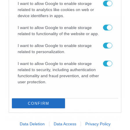
«λάδι» στη φωτιά της έντασης και την Αθήνα να
I want to allow Google to enable storage
ετοιμάζεται πια για κάθε ενδεχόμενο! Η Τουρκία
related to analytics like cookies on web or
εξέδωσε το πρωί της Δευτέρας (10/08/2020) νέα
device identifiers in apps.
NAVTEX για σεισμικές έρευνες ανοιχτά του
Καστελόριζου – στην ίδια περιοχή που απειλούσε ότι
I want to allow Google to enable storage
θα πραγματοποιήσει έρευνες τον Ιούλιο. H […]
related to functionality of the website or app.
I want to allow Google to enable storage
related to personalization.
I want to allow Google to enable storage
related to security, including authentication
functionality and fraud prevention, and other
user protection.
08/08/2020
16:41
CONFIRM
Η Νάξος είναι η «βασίλισσα» των
Κυκλάδων και σε μαγεύει (photos+video)
Data Deletion
Data Access
Privacy Policy
Συνδυάζει βουνό και θάλασσα. Βρίσκεται στην «καρδιά»