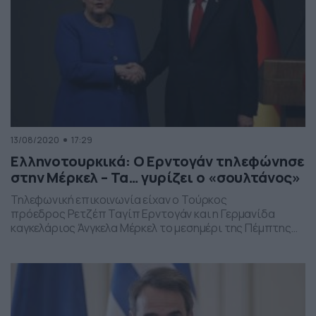
13/08/2020
17:29
Ελληνοτουρκικά: Ο Ερντογάν τηλεφώνησε
στην Μέρκελ – Τα… γυρίζει ο «σουλτάνος»
Τηλεφωνική επικοινωνία είχαν ο Τούρκος
πρόεδρος Ρετζέπ Ταγίπ Ερντογάν και η Γερμανίδα
καγκελάριος Άνγκελα Μέρκελ το μεσημέρι της Πέμπτης
(13/08), την ώρα που συνεχίζονται οι τουρκικές
προκλήσεις με το Oruc Reis στο Αιγαίο. Οι δύο ηγέτες,
σύμφωνα με τα τουρκικά Μέσα, συζήτησαν για τις
εξελίξεις στην Ανατολική Μεσόγειο και για
περιφερειακά θέματα. Κατά τις ίδιες πηγές ο […]