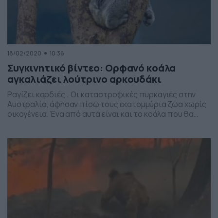
18/02/2020
10:36
Συγκινητικό βίντεο: Ορφανό κοάλα
αγκαλιάζει λούτρινο αρκουδάκι
Ραγίζει καρδιές… Οι καταστροφικές πυρκαγιές στην
Αυστραλία, άφησαν πίσω τους εκατομμύρια ζώα χωρίς
οικογένεια. Ένα από αυτά είναι και το κοάλα που θα
δείτε στο βίντεο. Κτηνίατρος έδωσε στη δημοσιότητα
το υλικό, που δείχνει το μικρό κοάλα, το οποίο έχασε τη
μητέρα του στις πυρκαγιές, να αγκαλιάζει ένα γκρίζο
λούτρινο αρκουδάκι, νομίζοντας πως είναι οικογένειά
[…]