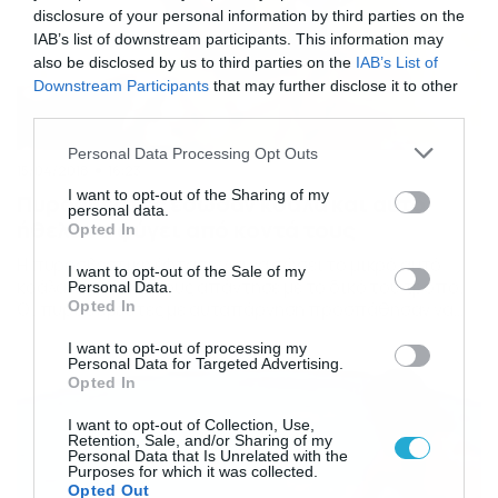
disclosure of your personal information by third parties on the
IAB’s list of downstream participants. This information may
also be disclosed by us to third parties on the
IAB’s List of
Downstream Participants
that may further disclose it to other
third parties.
Please note that this website/app uses one or more Google
Personal Data Processing Opt Outs
15/04/2018
16:23
services and may gather and store information including but
not limited to your visit or usage behaviour. You may click to
I want to opt-out of the Sharing of my
Πυροσβέστες έσωσαν κοάλα και αυτό
personal data.
grant or deny consent to Google and its third-party tags to
ήθελε να φύγει από κοντά τους
Opted In
use your data for below specified purposes in below Google
Η πυροσβεστική έφτασε για να σώσει το μικρό αυτό
consent section.
I want to opt-out of the Sale of my
κοάλα και εκείνο τους απάντησε με το δικό του τρόπο.
Personal Data.
Opted In
Οι πυροσσβέστες με αυταπάρνηση προσπάθησαν να
σώσουν το ζώο ενώ δεν περίμεναν ότι εκείνο θα τους
I want to opt-out of processing my
απέρριπτε με τη μία και δεν θα ήθελε τη βοήθεια τους.
Personal Data for Targeted Advertising.
Opted In
I want to opt-out of Collection, Use,
Retention, Sale, and/or Sharing of my
Personal Data that Is Unrelated with the
Purposes for which it was collected.
Opted Out