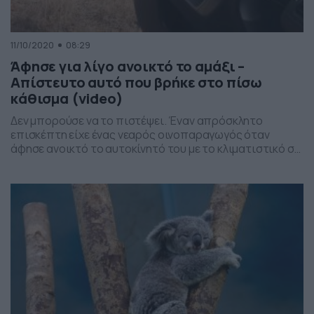
11/10/2020
08:29
Άφησε για λίγο ανοικτό το αμάξι –
Απίστευτο αυτό που βρήκε στο πίσω
κάθισμα (video)
Δεν μπορούσε να το πιστέψει. Έναν απρόσκλητο
επισκέπτη είχε ένας νεαρός οινοπαραγωγός όταν
άφησε ανοικτό το αυτοκίνητό του με το κλιματιστικό σε
λειτουργία, με αποτέλεσμα να αφήσει… πρόσφορο
έδαφος στον εισβολέα να πάρει… θέση στο πίσω
κάθισμα. Συγκεκριμένα, ο Τιμ Γουίτροου από την
Αυστραλία είχε πάει στα κτήματά του για να
διαπιστώσει την κατάσταση των […]