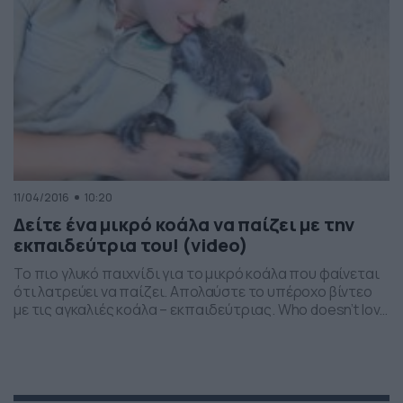
11/04/2016
10:20
Δείτε ένα μικρό κοάλα να παίζει με την
εκπαιδεύτρια του! (video)
Το πιο γλυκό παιχνίδι για το μικρό κοάλα που φαίνεται
ότι λατρεύει να παίζει. Απολαύστε το υπέροχο βίντεο
με τις αγκαλιές κοάλα – εκπαιδεύτριας. Who doesn’t love
a good belly rub?Harry from Symbio Wildlife Park is clearly
a big fan. Δημοσιεύτηκε από Australia.com στις
Παρασκευή, 8 Απριλίου 2016