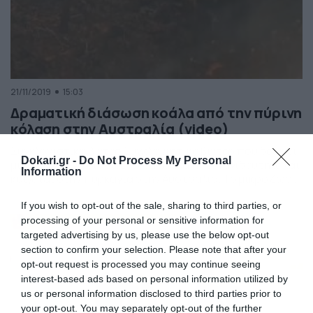
21/11/2019
15:03
Δραματική διάσωση κοάλα από την πύρινη
κόλαση στην Αυστραλία (video)
Συγκλονιστικό βίντεο Συγκλονιστικό βίντεο που δείχνει
Dokari.gr -
Do Not Process My Personal
μια γυναίκα να διασώζει ένα κοάλα που παγιδεύτηκε και
Information
καίγεται στην πυρκαγιά στην Αυστραλία. Το μικρό ζώο,
διακρίνεται ανάμεσα στις φλόγες να προσπαθεί να
απομακρυνθεί, ενώ τα πόδια του έχουν υποστεί σοβαρά
If you wish to opt-out of the sale, sharing to third parties, or
εγκαύματα. Η Τόνι Ντόχερτι κατάφερε να το σώσει και
processing of your personal or sensitive information for
μεταφέρθηκε αμέσως στο πλησιέστερο νοσοκομείο. Τα
targeted advertising by us, please use the below opt-out
νέα βέβαια […]
section to confirm your selection. Please note that after your
opt-out request is processed you may continue seeing
interest-based ads based on personal information utilized by
us or personal information disclosed to third parties prior to
your opt-out. You may separately opt-out of the further