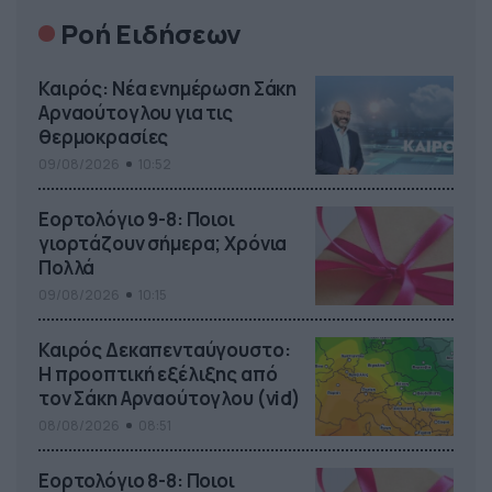
Ροή Ειδήσεων
Καιρός: Νέα ενημέρωση Σάκη
Αρναούτογλου για τις
θερμοκρασίες
09/08/2026
10:52
Εορτολόγιο 9-8: Ποιοι
γιορτάζουν σήμερα; Χρόνια
Πολλά
09/08/2026
10:15
Καιρός Δεκαπενταύγουστο:
Η προοπτική εξέλιξης από
τον Σάκη Αρναούτογλου (vid)
08/08/2026
08:51
Εορτολόγιο 8-8: Ποιοι