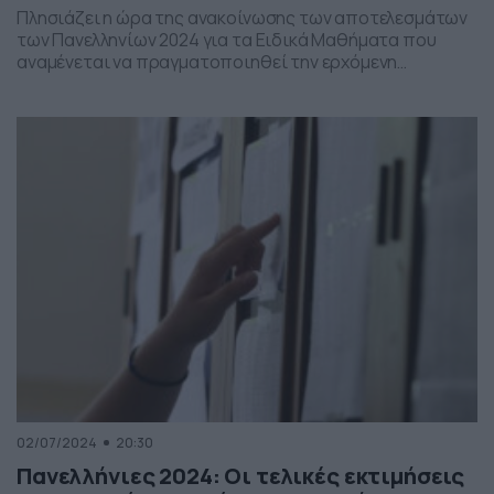
Πλησιάζει η ώρα της ανακοίνωσης των αποτελεσμάτων
των Πανελληνίων 2024 για τα Ειδικά Μαθήματα που
αναμένεται να πραγματοποιηθεί την ερχόμενη
Παρασκευή 5 Ιουλίου. Μάλιστα το Υπουργείο Παιδείας
εξέδωσε και το σχετικό ΦΕΚ με τις αντιστοιχίες
τμημάτων ΑΕΙ για τις μετεγγραφές φοιτητών την
ακαδημαική χρονιά 2024-25. Ειδικότερα, με απόφαση
του υπουργού Κυριάκου Πιερρακάκη, καταρτίστηκε η
λίστα […]
02/07/2024
20:30
Πανελλήνιες 2024: Οι τελικές εκτιμήσεις