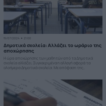
15/07/2024
21:00
Δημοτικά σχολεία: Αλλάζει το ωράριο της
αποχώρησης
Η ώρα αποχώρησης των μαθητών από τα Δημοτικά
σχολεία αλλάζει. Συγκεκριμένα η αλλαγή αφορά τα
ολοήμερα Δημοτικά σχολεία. Με απόφαση της
υφυπουργού Παιδείας, από τον Σεπτέμβριο οι μαθητές
που θα παρακολουθούν το πρόγραμμα του
αναβαθμισμένου ολοήμερου Δημοτικού σχολείου θα
αποχωρούν στις 15:50- με το πέρας της δεύτερης
διδακτικής ώρας της 2ης ζώνης- ή στις 17:30, […]