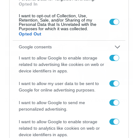
χρήση του προσωπικού κωδικού ασφαλείας τους
Opted In
(password) που έχουν ήδη αποκτήσει θα μπορούν εντός
της ημέρας να επισκέπτονται την ηλεκτρονική […]
I want to opt-out of Collection, Use,
Retention, Sale, and/or Sharing of my
Personal Data that Is Unrelated with the
Purposes for which it was collected.
Opted Out
Google consents
I want to allow Google to enable storage
related to advertising like cookies on web or
device identifiers in apps.
I want to allow my user data to be sent to
Google for online advertising purposes.
08/07/2024
21:00
Σχολεία: Τι ώρα ξεκινούν τον Σεπτέμβρη
I want to allow Google to send me
Όλοι οι μαθητές απολαμβάνουν ξέγνοιαστα τις
personalized advertising.
καλοκαιρινές τους διακοπές καθώς τους απομένει
αρκετός χρόνος μέχρι την έναρξη των σχολείων. Ωστόσο
I want to allow Google to enable storage
καλό είναι να γνωρίζουν από τώρα το πρόγραμμα
related to analytics like cookies on web or
προσέλευσης και αποχώρησης τους από τα σχολεία που
device identifiers in apps.