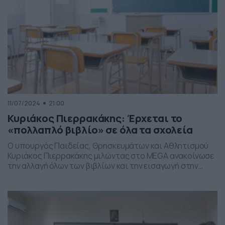
11/07/2024
21:00
Κυριάκος Πιερρακάκης: Έρχεται το
«πολλαπλό βιβλίο» σε όλα τα σχολεία
Ο υπουργός Παιδείας, Θρησκευμάτων και Αθλητισμού
Κυριάκος Πιερρακάκης μιλώντας στο MEGA ανακοίνωσε
την αλλαγή όλων των βιβλίων και την εισαγωγή στην
σχολική εκπαίδευση του «πολλαπλού βιβλίου, ως
δυνατότητα επιλογής από περισσότερα του ενός
βιβλία». Συγκεκριμένα δήλωσε: «Θα αλλάξουν όλα τα
βιβλία στην σχολική εκπαίδευση. Θα εισαχθεί το
πολλαπλό βιβλίο, δηλαδή η δυνατότητα ενός καθηγητή