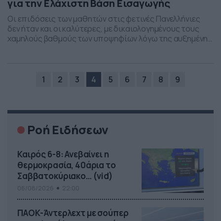
για την Ελάχιστη Βάση Εισαγωγής
Οι επιδόσεις των μαθητών στις φετινές Πανελλήνιες
δεν ήταν και οι καλύτερες, με δικαιολογημένους τους
χαμηλούς βαθμούς των υποψηφίων λόγω της αυξημένης
δυσκολίας των θεμάτων σε Φυσική, Μαθηματικά και
Ιστορία και αυτό αποτελεί προάγγελο ανατροπών στην
Ελάχιστη Βάση Εισαγωγής στα πανεπιστημιακά
τμήματα. Οι πρώτες ασφαλείς εκτιμήσεις για τις Βάσεις
1
2
3
4
5
6
7
8
9
Πανελληνίων 2024 και το βαθμολογικό ασανσέρ που […]
Ροή Ειδήσεων
Καιρός 6-8: Ανεβαίνει η
θερμοκρασία, 40άρια το
Σαββατοκύριακο… (vid)
06/08/2026
22:00
ΠΑΟΚ-Άντερλεχτ με σούπερ