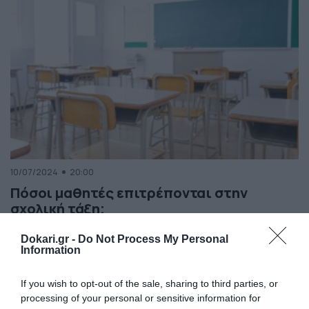
τους ωράριο. […]
10/07/2024
20:00
Πόσοι μαθητές επιτρέπονται στην
σχολική τάξη;
Άλλοι δύο μήνες μένουν για την έναρξη της σχολικής
Dokari.gr -
Do Not Process My Personal
χρονιάς 2024-25 με τους μαθητές όλων των βαθμίδων
Information
να περνούν στα σχολεία για τον καθιερωμένο αγιασμό
και την έναρξη των μαθημάτων την Τετάρτη 11
If you wish to opt-out of the sale, sharing to third parties, or
Σεπτεμβρίου ενώ οι εκπαιδευτικοί θα επιστρέψουν στα
καθήκοντά τους λίγο νωρίτερα ήτοι την Δευτέρα 2
processing of your personal or sensitive information for