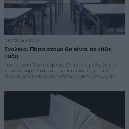
16/07/2024
20:30
Σχολεία: Πόσα άτομα θα είναι σε κάθε
τάξη
Την Τετάρτη 11 Σεπτεμβρίου θα πάνε οι μαθητές στο
σχολείο, παρ’ όλα αυτά οι προετοιμασίες για την
σχολική χρονιά αρχίζουν από τώρα με το Υπουργείο
Παιδείας να στέλνει στις σχολικές μονάδες όλες τις
απαραίτητες εγκυκλίους. Πόσους μαθητές έχει κάθε
σχολική βαθμίδα – Τι ισχύει για Νηπιαγωγεία και
Δημοτικά Για τη δημιουργία τμημάτων στα διθέσια και
[…]