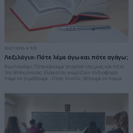
16/07/2024
11:51
Λεξιλόγιο: Πότε λέμε άγω και πότε αγάγω;
Άγω ή αγάγω; Πότε κάνουμε τη χρήση της μιας και πότε
της άλλης ένοιας; Ελάχιστοι γνωρίζουν τη διαφορά,
πάμε να τη μάθουμε… Οταν, λοιπόν, θέλουμε να πούμε
κάτι ότι γίνεται συνέχεια, χρησιμοποιούμε το άγω, για
παράδειγμα… παράγω γάλα, το κάνω συνέχεια. Οταν
όμως η πράξη μας γίνεται για μια στιγμή και σταματά,
χρησιμοποιούμε το αγάγω, […]