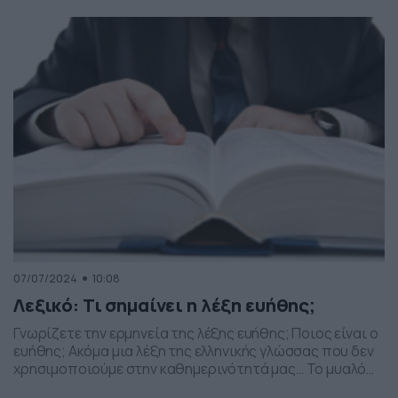
2024. Πανελλήνιες 2024: Έρχεται η ώρα του
Μηχανογραφικού Δελτίου, με τελικό στόχο την
ανακοίνωση των Βάσεων Σύμφωνα με το ρεπορτάζ του
Dnews η έναρξη […]
07/07/2024
10:08
Λεξικό: Τι σημαίνει η λέξη ευήθης;
Γνωρίζετε την ερμηνεία της λέξης ευήθης; Ποιος είναι ο
ευήθης; Ακόμα μια λέξη της ελληνικής γλώσσας που δεν
χρησιμοποιούμε στην καθημερινότητά μας… Το μυαλό
όλων, σε πρώτη ανάγνωση, πηγαίνει στο ήθος. Κι όμως, η