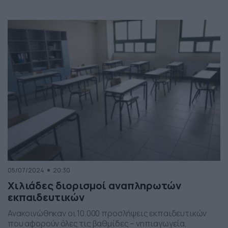
των βαθμολογιών οι υποψήφιοι θα έχουν τη
δυνατότητα να υπολογίσουν εκ νέου τα μόριά τους
(ΕΔΩ), ειδικά για τις σχολές στις οποίες είναι
προαπαιτούμενα αυτά τα μαθήματα. Μέχρι το μεσημέρι
θα έχει γίνει πλήρης ενημέρωση […]
05/07/2024
20:30
Χιλιάδες διορισμοί αναπληρωτών
εκπαιδευτικών
Ανακοινώθηκαν οι 10.000 προσλήψεις εκπαιδευτικών
που αφορούν όλες τις βαθμίδες – νηπιαγωγεία,