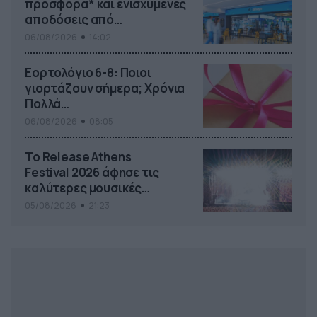
προσφορά* και ενισχυμένες
αποδόσεις από
το Pamestoixima.gr
06/08/2026
14:02
Εορτολόγιο 6-8: Ποιοι
γιορτάζουν σήμερα; Χρόνια
Πολλά…
06/08/2026
08:05
Το Release Athens
Festival 2026 άφησε τις
καλύτερες μουσικές
αναμνήσεις
05/08/2026
21:23