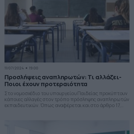
να […]
11/07/2024
19:00
Προσλήψεις αναπληρωτών: Τι αλλάζει-
Ποιοι έχουν προτεραιότητα
Στο νομοσχέδιο του υπουργείου Παιδείας προκύπτουν
κάποιες αλλαγές στον τρόπο πρόσληψης αναπληρωτών
εκπαιδευτικών. Όπως αναφέρεται και στο άρθρο 17,
στην παράγραφο 21 «21. Αν δεν είναι δυνατή η κάλυψη
των λειτουργικών κενών με τις διαδικασίες των παρ. 18
έως 20, τα κενά αυτά καλύπτονται με διάθεση μόνιμων
εκπαιδευτικών που δεν συμπληρώνουν το υποχρεωτικό