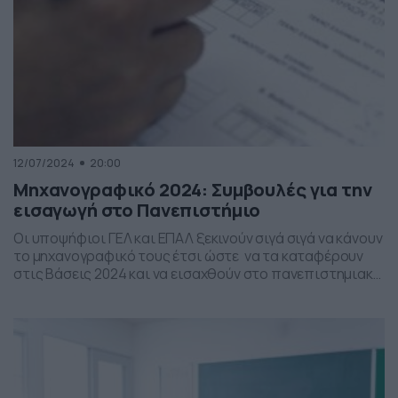
12/07/2024
20:00
Μηχανογραφικό 2024: Συμβουλές για την
εισαγωγή στο Πανεπιστήμιο
Οι υποψήφιοι ΓΕΛ και ΕΠΑΛ ξεκινούν σιγά σιγά να κάνουν
το μηχανογραφικό τους έτσι ώστε να τα καταφέρουν
στις Βάσεις 2024 και να εισαχθούν στο πανεπιστημιακό
τμήμα της αρεσκείας τους. Συγκεκριμένα το γράψε
σβήσε στις επιλογές των σχολών δεν έχει τέλος καθώς
οι υποψήφιοι μπορούν μέχρι και τις 18 Ιουλίου στην
ηλεκτρονική διεύθυνση
https://michanografiko.it.minedu.gov.gr να
επεξεργάζονται […]