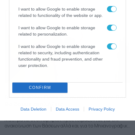
θα ισχύει από τον προσεχή Σεπτέμβριο καθώς
υπάρχουν ορισμένες διαφοροποιήσεις. Το πρώτο
I want to allow Google to enable storage
κουδούνι της νέας σχολικής χρονιάς 2024-2025
related to functionality of the website or app.
αναμένεται […]
I want to allow Google to enable storage
related to personalization.
I want to allow Google to enable storage
related to security, including authentication
functionality and fraud prevention, and other
user protection.
CONFIRM
08/07/2024
20:30
Βάσεις 2024: Πότε θα ανακοινωθούν-Πού
θα δούμε εκπλήξεις
Data Deletion
Data Access
Privacy Policy
Μετά την ανακοίνωση των βαθμολογιών στα Ειδικά
Μαθήματα, οι υποψήφιοι προετοιμάζονται για την
ανακοίνωση των Βάσεων αλλά και για το Μηχανογραφικό
τους Δελτίο ανάλογα με το πώς θα κινηθούν οι Βάσεις