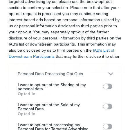
Σεπτεμβρίου. Ο μέγιστος αριθμός μαθητών ανά τάξη
targeted advertising by us, please use the below opt-out
και […]
section to confirm your selection. Please note that after your
opt-out request is processed you may continue seeing
interest-based ads based on personal information utilized by
us or personal information disclosed to third parties prior to
your opt-out. You may separately opt-out of the further
disclosure of your personal information by third parties on the
IAB’s list of downstream participants. This information may
also be disclosed by us to third parties on the
IAB’s List of
Downstream Participants
that may further disclose it to other
third parties.
Please note that this website/app uses one or more Google
Personal Data Processing Opt Outs
services and may gather and store information including but
09/07/2024
20:30
not limited to your visit or usage behaviour. You may click to
I want to opt-out of the Sharing of my
Μηχανογραφικό 2024: Ανοίγει σήμερα η
personal data.
grant or deny consent to Google and its third-party tags to
πλατφόρμα-Δείτε την διαδικασία
Opted In
use your data for below specified purposes in below Google
Σήμερα Τρίτη 9 Ιουλίου ανοίγει η πλατφόρμα για την
consent section.
I want to opt-out of the Sale of my
υποβολή των μηχανογραφικών σήμερα για τους
Personal Data.
Opted In
υποψήφιους ΓΕΛ και ΕΠΑΛ, που αποτελεί το
προτελευταίο και σημαντικότερο βήμα για την εισαγωγή
I want to opt-out of processing my
στην τριτοβάθμια εκπαίδευση. Οι υποψήφιοι κάνοντας
Personal Data for Targeted Advertising.