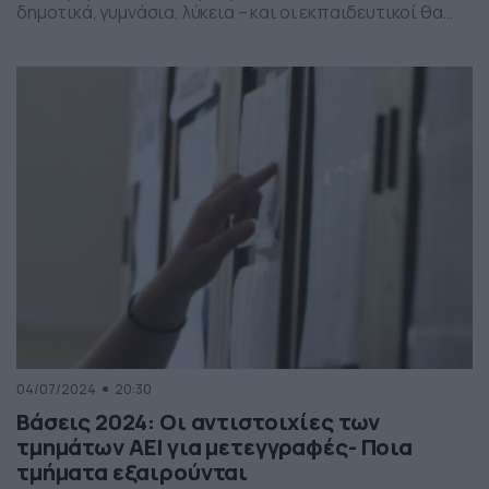
δημοτικά, γυμνάσια, λύκεια – και οι εκπαιδευτικοί θα
βρεθούν στις θέσεις τους πριν από τον Σεπτέμβριο,
όπως ανέφερε ο υπουργός Παιδείας, Κυριάκος
Πιερρακάκης. Ωστόσο έχει δοθεί περισσότερη έμφαση
στην ειδική αγωγή και τη δευτεροβάθμια εκπαίδευση.
«Ένα κομμάτι – περίπου 4.500 – είναι από […]
04/07/2024
20:30
Βάσεις 2024: Oι αντιστοιχίες των
τμημάτων ΑΕΙ για μετεγγραφές- Ποια
τμήματα εξαιρούνται