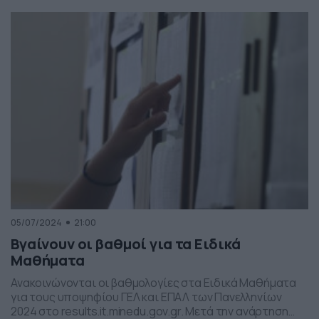
σχέση με το ήθος είναι έμμεση. Ευήθης είναι ο αγαθός
και καλόκαρδος, σε βαθμό, όμως που να χαρακτηρίζεται
έως και αφελής. […]
05/07/2024
21:00
Βγαίνουν οι βαθμοί για τα Ειδικά
Μαθήματα
Ανακοινώνονται οι βαθμολογίες στα Ειδικά Μαθήματα
για τους υποψηφίου ΓΕΛ και ΕΠΑΛ των Πανελληνίων
2024 στο results.it.minedu.gov.gr. Μετά την ανάρτηση