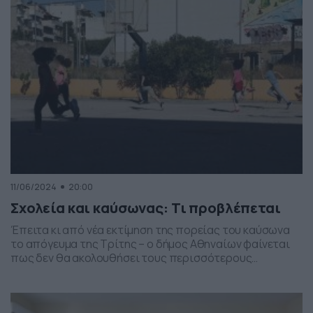
βαθμούς Κελσίου την Πέμπτη […]
11/06/2024
20:00
Σχολεία και καύσωνας: Τι προβλέπεται
Έπειτα κι από νέα εκτίμηση της πορείας του καύσωνα
το απόγευμα της Τρίτης – ο δήμος Αθηναίων φαίνεται
πως δεν θα ακολουθήσει τους περισσότερους
«προνοητικούς» που στέλνουν έως και 3 ημέρες τα
παιδιά στο σπίτι. Πιο συγκεκριμένα, πληροφορίες
του DNews θέλουν την απόφαση για ανοιχτά σχολεία