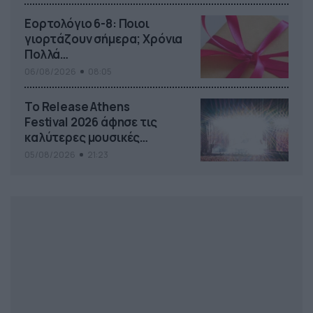
Εορτολόγιο 6-8: Ποιοι
γιορτάζουν σήμερα; Χρόνια
Πολλά…
06/08/2026
08:05
Το Release Athens
Festival 2026 άφησε τις
καλύτερες μουσικές
αναμνήσεις
05/08/2026
21:23