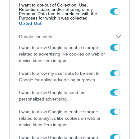
I want to opt-out of Collection, Use,
Retention, Sale, and/or Sharing of my
Personal Data that Is Unrelated with the
Purposes for which it was collected.
Opted Out
Google consents
I want to allow Google to enable storage
related to advertising like cookies on web or
device identifiers in apps.
13/06/2024
19:30
I want to allow my user data to be sent to
Τελευταία μέρα αύριο 14/6 με ανοιχτά
Google for online advertising purposes.
σχολεία
I want to allow Google to send me
Τελευταία μέρα αύριο 14 Ιουνίου με ανοιχτά σχολεία για
personalized advertising.
μόλις λίγες ώρες όσο δηλαδή θα κρατήσει η διαδικασία
επίδοσης ενδεικτικών και βαθμών στους μαθητές
I want to allow Google to enable storage
Δημοτικών και απολυτηρίων στους μαθητές
related to analytics like cookies on web or
Νηπιαγωγείου. Ο καύσωνας υποχωρεί, οι υψηλές
device identifiers in apps.
θερμοκρασίες επανέρχονται σταδιακά στα φυσιολογικά
για την εποχή επίπεδα οπότε οι Δήμοι έκριναν ότι οι
I want to allow Google to enable storage