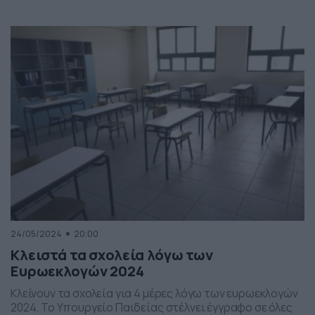
πλήρως ενημερωμένοι. Η ώρα έναρξης της εξέτασης
είναι στις 08:30 π.μ., κοινή για τους υποψηφίους
ημερήσιων και εσπερινών Λυκείων. Οι υποψήφιοι
πρέπει να προσέρχονται στις αίθουσες εξέτασης μέχρι
τις […]
24/05/2024
20:00
Κλειστά τα σχολεία λόγω των
Ευρωεκλογών 2024
Κλείνουν τα σχολεία για 4 μέρες λόγω των ευρωεκλογών
2024. Το Υπουργείο Παιδείας στέλνει έγγραφο σε όλες