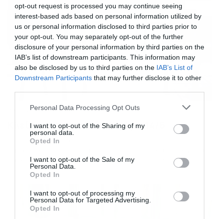
opt-out request is processed you may continue seeing
interest-based ads based on personal information utilized by
us or personal information disclosed to third parties prior to
your opt-out. You may separately opt-out of the further
disclosure of your personal information by third parties on the
IAB’s list of downstream participants. This information may
also be disclosed by us to third parties on the
IAB’s List of
Downstream Participants
that may further disclose it to other
third parties.
Please note that this website/app uses one or more Google
Personal Data Processing Opt Outs
14/06/2024
20:00
services and may gather and store information including but
Κλείνουν τα σχολεία σήμερα 14/6
not limited to your visit or usage behaviour. You may click to
I want to opt-out of the Sharing of my
personal data.
grant or deny consent to Google and its third-party tags to
Τελευταία μέρα σήμερα 14/6 στο σχολείο για τους
Opted In
use your data for below specified purposes in below Google
μικρούς και τους πιο μεγάλους μαθητές, καθώς κλείνουν
consent section.
για καλοκαίρι τα δημοτικά και τα νηπιαγωγεία και
I want to opt-out of the Sale of my
Personal Data.
ολοκληρώνονται και οι προαγωγικές εξετάσεις στα
Opted In
λύκεια, για την Α’ και Β’ τάξη. Για τις Πανελλήνιες, οι
υποψήφιοι των ΕΠΑΛ συνεχίζουν σήμερα τις εξετάσεις
I want to opt-out of processing my
τους – και συγκεκριμένα στα μαθήματα: Τεχνολογία […]
Personal Data for Targeted Advertising.
Opted In