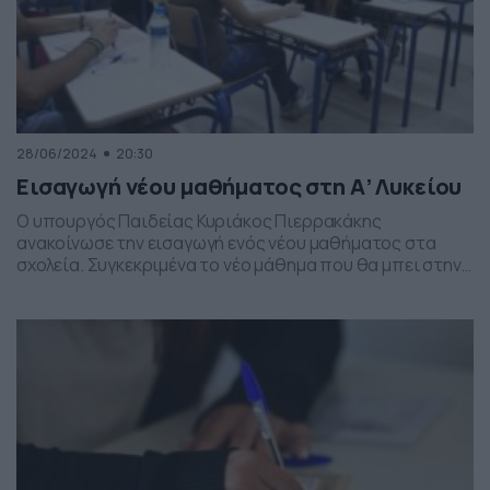
28/06/2024
20:30
Εισαγωγή νέου μαθήματος στη Α’ Λυκείου
Ο υπουργός Παιδείας Κυριάκος Πιερρακάκης
ανακοίνωσε την εισαγωγή ενός νέου μαθήματος στα
σχολεία. Συγκεκριμένα το νέο μάθημα που θα μπει στην
Α’ Λυκείου και θα αφορά τα βασικά οικονομικά μεγέθη
και εργαλεία, όπως ανέφερε ο υπουργός Παιδείας στο
5ο Διεθνές Συνέδριο του Οικονομικού Επιμελητηρίου
Ελλάδας. «Νομίζω ότι απλές οικονομικές έννοιες
πρέπει να μάθουμε να τις […]