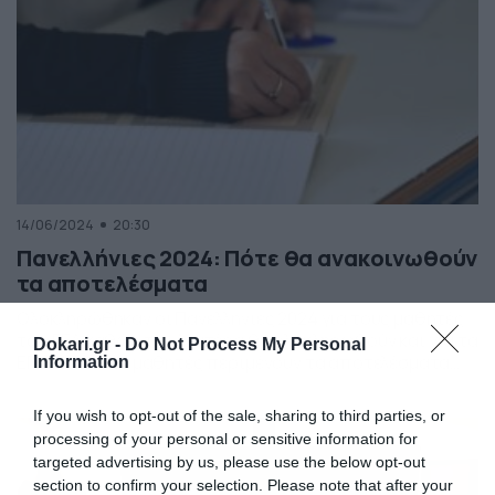
14/06/2024
20:30
Πανελλήνιες 2024: Πότε θα ανακοινωθούν
τα αποτελέσματα
Ολοκληρώθηκαν οι Πανελλήνιες 2024 για τους μαθητές
των ΓΕΛ καθώς την Δευτέρα θα ολοκληρωθούν και για τα
Dokari.gr -
Do Not Process My Personal
ΕΠΑΛ. Όλοι οι μαθητές περιμένουν τα αποτελέσματα
Information
και την ανακοίνωσή τους. Μετά τη λήξη των εξετάσεων
στα ΕΠΑΛ η σκυτάλη δίνεται στους υποψηφίους που
If you wish to opt-out of the sale, sharing to third parties, or
εξετάζονται σε Ειδικά και Μουσικά Μαθήματα καθώς
processing of your personal or sensitive information for
και Αγωνίσματα για την εισαγωγή στα ΤΕΦΑΑ. […]
targeted advertising by us, please use the below opt-out
section to confirm your selection. Please note that after your