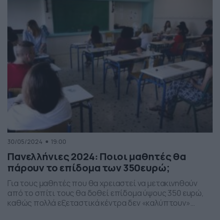
είναι εν μέσω προαγωγικών και απολυτήριων
εξετάσεων. Ταυτόχρονα οι μαθητές της Πρωτοβάθμιας
Εκπαίδευσης (Νηπιαγωγεία και Δημοτικά) κάνουν τα
τελευταία μαθήματα […]
30/05/2024
19:00
Πανελλήνιες 2024: Ποιοι μαθητές θα
πάρουν το επίδομα των 350ευρώ;
Για τους μαθητές που θα χρειαστεί να μετακινηθούν
από το σπίτι τους θα δοθεί επίδομα ύψους 350 ευρώ,
καθώς πολλά εξεταστικά κέντρα δεν «καλύπτουν»
ακριτικές περιοχές όπως είναι μερικά νησιά της χώρας