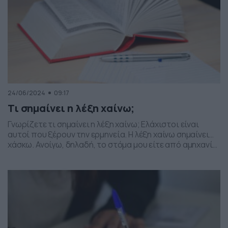
24/06/2024
09:17
Τι σημαίνει η λέξη χαίνω;
Γνωρίζετε τι σημαίνει η λέξη χαίνω; Ελάχιστοι είναι
αυτοί που ξέρουν την ερμηνεία. Η λέξη χαίνω σημαίνει…
χάσκω. Ανοίγω, δηλαδή, το στόμα μου είτε από αμηχανία,
άνια ή και κούραση, αλλά ακόμα και από περιέργεια ή και
θαυμασμό. Από το χαίνω προέρχεται και το
χασμουριέμαι, αλλά και ο… χάνος, το ψάρι που μένει με
το […]