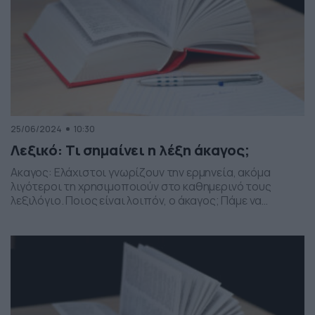
25/06/2024
10:30
Λεξικό: Τι σημαίνει η λέξη άκαγος;
Ακαγος: Ελάχιστοι γνωρίζουν την ερμηνεία, ακόμα
λιγότεροι τη χρησιμοποιούν στο καθημερινό τους
λεξιλόγιο. Ποιος είναι λοιπόν, ο άκαγος; Πάμε να
μάθουμε την ερμηνεία… Ακαγος, είναι ο άκαφτος,
δηλαδή, όποιος δεν έχει καεί. Λέμε, για παράδειγμα, ένα
άκαγο κερί.