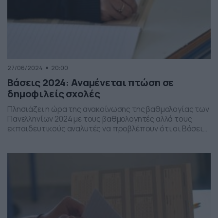
27/06/2024
20:00
Βάσεις 2024: Αναμένεται πτώση σε
δημοφιλείς σχολές
Πλησιάζει η ώρα της ανακοίνωσης της βαθμολογίας των
Πανελληνίων 2024 με τους βαθμολογητές αλλά τους
εκπαιδευτικούς αναλυτές να προβλέπουν ότι οι Βάσεις
2024 θα έχουν πτωτική πορεία με αρκετούς εξ αυτών να
πιστεύουν πως θα υπάρξει καθοδική πτώση σε
δημοφιλείς σχολές. Συγκεκριμένα την Παρασκευή 28
Ιουνίου μετά τις 13:00 το μεσημέρι οι υποψήφιοι ΓΕΛ και
[…]