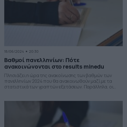
18/06/2024
20:30
Βαθμοί πανελληνίων: Πότε
ανακοινώνονται στο results minedu
Πλησιάζει η ώρα της ανακοίνωσης των βαθμών των
πανελληνίων 2024 που θα ανακοινωθούν μαζί με τα
στατιστικά των γραπτών εξετάσεων. Παράλληλα, οι
επιδόσεις θα δώσουν και μία εικόνα για τις βάσεις
εισαγωγής. Ακόμα, η διαδικασία της συμπλήρωσης των
Μηχανογραφικών Δελτίων αναμένεται να ολοκληρωθεί
το πρώτο δεκαπενθήμερο του Ιουλίου, ώστε μέχρι το
τέλος Ιουλίου να έχουν […]