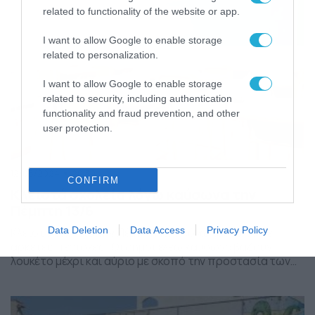
μαθητές μπορούν να επιστρέψουν με ασφάλεια […]
related to functionality of the website or app.
I want to allow Google to enable storage
related to personalization.
I want to allow Google to enable storage
related to security, including authentication
functionality and fraud prevention, and other
user protection.
12/06/2024
20:30
CONFIRM
Κλειστά σχολεία λόγω καύσωνα την
Πέμπτη 13/6
Data Deletion
Data Access
Privacy Policy
Κλειστά σχολεία την Πέμπτη 13/6 λόγω καύσωνα σε
αρκετές περιοχές . Οι δήμοι ελέω καύσωνα βάζουν
λουκέτο μέχρι και αύριο με σκοπό την προστασία των
μαθητών. Μετά από το έκτακτο δελτίο καιρού πάρθηκε
η απόφαση για κλειστά σχολεία, το οποίο κάνει λόγω για
θερμοκρασίες που μπορεί να ξεπεράσουν και τους 44