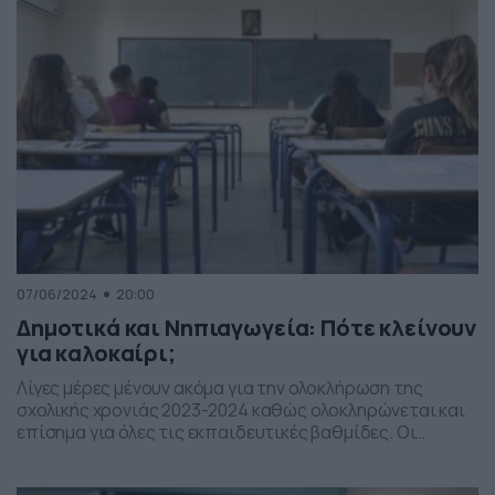
στην Αθήνα να έχει «κλειδώσει», με τον δήμο να έχει ήδη
[…]
07/06/2024
20:00
Δημοτικά και Νηπιαγωγεία: Πότε κλείνουν
για καλοκαίρι;
Λίγες μέρες μένουν ακόμα για την ολοκλήρωση της
σχολικής χρονιάς 2023-2024 καθώς ολοκληρώνεται και
επίσημα για όλες τις εκπαιδευτικές βαθμίδες. Οι
μαθητές Λυκείου είναι σε διαδικασία προαγωγικών και
Πανελληνίων εξετάσεων ενώ και οι μαθητές Γυμνασίου