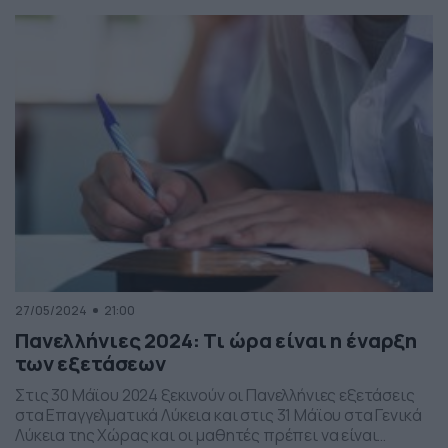
αλλά και μέρη της ηπειρωτικής Ελλάδας που είναι πιο
απομακρυσμένα. Η συγκεκριμένη οικονομική ενίσχυση
αφορά την κάλυψη των εξόδων υποψηφίων οι οποίοι
συμμετέχουν […]
27/05/2024
21:00
Πανελλήνιες 2024: Τι ώρα είναι η έναρξη
των εξετάσεων
Στις 30 Μάϊου 2024 ξεκινούν οι Πανελλήνιες εξετάσεις
στα Επαγγελματικά Λύκεια και στις 31 Μάϊου στα Γενικά
Λύκεια της Χώρας και οι μαθητές πρέπει να είναι