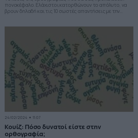
πονοκέφαλο. Ελάχιστοι κατορθώνουν το απόλυτο, να
βρουν δηλαδή και τις 10 σωστές απαντήσεις με την
πρώτη προσπάθεια… Δοκιμάστε κι εσείς τις γνώσεις
σας στην ορθογραφία, σπάνιων ελληνικών λέξεων. Ας
ξεκινήσουμε… Καλή τύχη! Τεστ ορθογραφίας! Ελάχιστοι
βρίσκουν και τις 10 λέξεις [show-quiz id=”219862″]
24/02/2024
11:07
Κουίζ: Πόσο δυνατοί είστε στην
ορθογραφία;