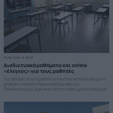
16/05/2024
19:00
Διαδικτυακά μαθήματα και online
«έλεγχος» για τους μαθητές
Τις αλλαγές που προβλέπονται στην εκπαίδευση με το
ψηφιακό σχολείο παρουσιάζουν αύριο ο
Πρωθυπουργός Κυριάκος Μητσοτάκης με τον υπουργό
Παιδείας Κυριάκο Πιερρακάκη. Μέσω της πλατφόρμας
My School η οποία εξυπηρετεί 16.000 σχολικές μονάδες
και διαχειρίζεται 1,5 εκατομμύριο μαθητές και 140.000
εκπαιδευτικό προσωπικό στοχεύουν στα διαδικτυακά