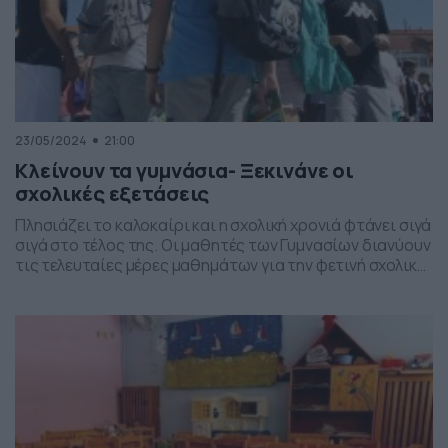
23/05/2024
21:00
Κλείνουν τα γυμνάσια- Ξεκινάνε οι
σχολικές εξετάσεις
Πλησιάζει το καλοκαίρι και η σχολική χρονιά φτάνει σιγά
σιγά στο τέλος της. Oι μαθητές των Γυμνασίων διανύουν
τις τελευταίες μέρες μαθημάτων για την φετινή σχολική
χρονιά. Σύμφωνα με το Υπουργείου Παιδείας τα
μαθήματα θα ολοκληρωθούν την Τετάρτη 29 Μαΐου.
Αμέσως μετά την ολοκλήρωση των μαθημάτων , οι
μαθητές των ημερησίων και εσπερινών Γυμνασίων,
Γυμνασίων […]