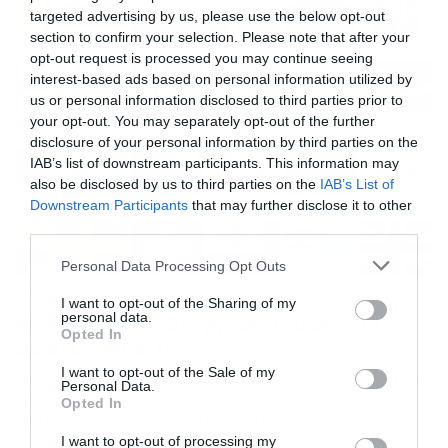
προετοιμαστούν αυτοί της τελευταίας τάξης του
targeted advertising by us, please use the below opt-out
Λυκείου ενόψει των Πανελληνίων 2024. Οι μαθητές
section to confirm your selection. Please note that after your
Λυκείου τελειώνουν […]
opt-out request is processed you may continue seeing
interest-based ads based on personal information utilized by
us or personal information disclosed to third parties prior to
your opt-out. You may separately opt-out of the further
disclosure of your personal information by third parties on the
IAB’s list of downstream participants. This information may
also be disclosed by us to third parties on the
IAB’s List of
Downstream Participants
that may further disclose it to other
third parties.
Please note that this website/app uses one or more Google
Personal Data Processing Opt Outs
services and may gather and store information including but
17/03/2024
21:12
not limited to your visit or usage behaviour. You may click to
I want to opt-out of the Sharing of my
personal data.
Κούιζ: Κανένας δεν βρίσκει 10 στις 10
grant or deny consent to Google and its third-party tags to
Opted In
σωστές σημαίες
use your data for below specified purposes in below Google
consent section.
I want to opt-out of the Sale of my
Κουίζ: Πόσο καλές είναι οι γνώσεις σας στη γεωγραφία;
Personal Data.
Κι αν είναι, πόσο καλά γνωρίζετε τις σημαίες των
Opted In
κρατών; Ένα κουίζ για εξαιρετικά δυνατούς παίκτες,
λάτρεις της γεωγραφίας, αλλά και γνώστες των
I want to opt-out of processing my