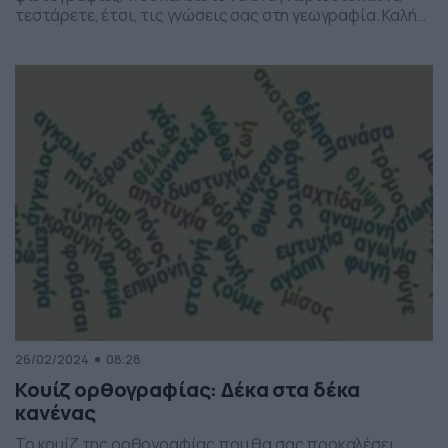
τεστάρετε, έτσι, τις γνώσεις σας στη γεωγραφία. Καλή
επιτυχία… Κουίζ: Πόσο καλά γνωρίζεις τα ελληνικά
νησιά; [show-quiz id=”220061″ title=”Κουίζ: Πόσο καλά
γνωρίζεις τα ελληνικά νησιά;”] Πηγή φωτογραφίας –
depositphotos.com
26/02/2024
08:28
Κουίζ ορθογραφίας: Δέκα στα δέκα
κανένας
Το κουίζ της ορθογραφίας που θα σας προκαλέσει…