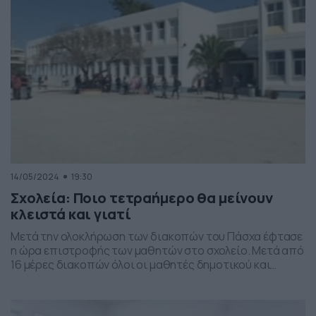
μαθήματα και τον online «έλεγχο» για τους μαθητές.
Στόχος είναι […]
14/05/2024
19:30
Σχολεία: Ποιο τετραήμερο θα μείνουν
κλειστά και γιατί
Μετά την ολοκλήρωση των διακοπών του Πάσχα έφτασε
η ώρα επιστροφής των μαθητών στο σχολείο. Μετά από
16 μέρες διακοπών όλοι οι μαθητές δημοτικού και
νηπιαγωγείου επιστρέφουν στα θρανία μέχρι και την
Παρασκευή 14 Ιουνίου όπου και ολοκληρώνεται η σχολική
χρονιά. Όμως δεν τελειώνουν εδώ οι διακοπές καθώς