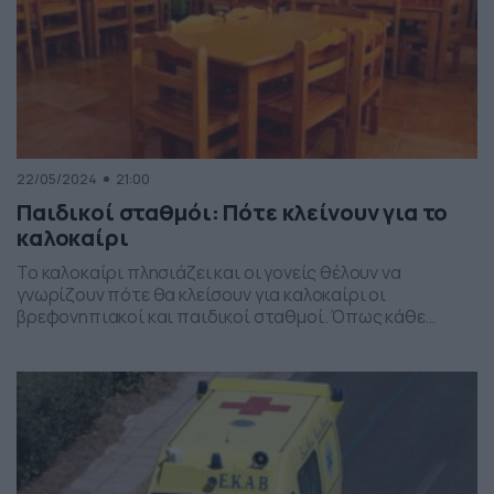
22/05/2024
21:00
Παιδικοί σταθμόι: Πότε κλείνουν για το
καλοκαίρι
Το καλοκαίρι πλησιάζει και οι γονείς θέλουν να
γνωρίζουν πότε θα κλείσουν για καλοκαίρι οι
βρεφονηπιακοί και παιδικοί σταθμοί. Όπως κάθε
χρόνο οι δημόσιοι παιδικοί σταθμοί κλείνουν στις 31
Ιουλίου και μέχρι εκείνο το διάστημα λειτουργούν 5
ημέρες την εβδομάδα από Δευτέρα έως Παρασκευή από
τις 7.00π.μ. έως 4.00μ.μ. Επίσης, οι σταθμοί διακόπτουν
την εργασία […]