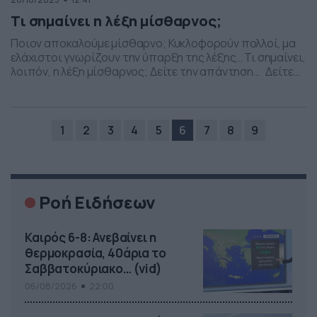
Τι σημαίνει η λέξη μίσθαρνος;
Ποιον αποκαλούμε μίσθαρνο; Κυκλοφορούν πολλοί, μα
ελάχιστοι γνωρίζουν την ύπαρξη της λέξης… Τι σημαίνει,
λοιπόν, η λέξη μίσθαρνος; Δείτε την απάντηση… Δείτε
αυτή τη δημοσίευση στο Instagram. Η δημοσίευση
κοινοποιήθηκε από το χρήστη idiaiteres_lexeis
(@idiaiteres_lexeis) Ολες οι ειδήσεις στο Dokari.gr. Πηγή
φωτογραφίας – depositphotos.com
1
2
3
4
5
6
7
8
9
Ροή Ειδήσεων
Καιρός 6-8: Ανεβαίνει η
θερμοκρασία, 40άρια το
Σαββατοκύριακο… (vid)
06/08/2026
22:00