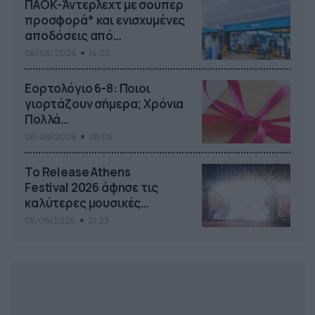
ΠΑΟΚ-Άντερλεχτ με σούπερ
προσφορά* και ενισχυμένες
αποδόσεις από
το Pamestoixima.gr
06/08/2026
14:02
Εορτολόγιο 6-8: Ποιοι
γιορτάζουν σήμερα; Χρόνια
Πολλά…
06/08/2026
08:05
Το Release Athens
Festival 2026 άφησε τις
καλύτερες μουσικές
αναμνήσεις
05/08/2026
21:23