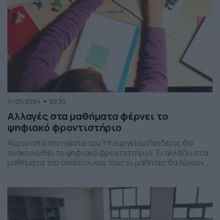
17/05/2024
20:30
Αλλαγές στα μαθήματα φέρνει το
ψηφιακό φροντιστήριο
Αύριο από την ηγεσία του Υπουργείου Παιδείας θα
ανακοινωθεί το ψηφιακό φροντιστήριο. Τι αλλάζει στα
μαθήματα του σχολείου και πώς οι μαθητές θα λύνουν
τις απορίες τους online. Συγκεκριμένα το δημόσιο
σχολείο αλλάζει εντελώς με την ψηφιακή μέθοδο, καθώς
θα δώσει στους μαθητές τη δυνατότητα να
παρακολουθούν μαγνητοσκοπημένα αλλά και σε
πραγματικό χρόνο φροντιστηριακού τύπου […]