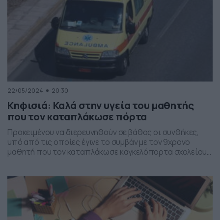
22/05/2024
20:30
Κηφισιά: Καλά στην υγεία του μαθητής
που τον καταπλάκωσε πόρτα
Προκειμένου να διερευνηθούν σε βάθος οι συνθήκες,
υπό από τις οποίες έγινε το συμβάν με τον 9χρονο
μαθητή που τον καταπλάκωσε καγκελόπορτα σχολείου,
η Δημοτική Αρχή προχωρά άμεσα σε καταγγελία της
σχετικής σύμβασης με τον εν λόγω εργολάβο και
ταυτόχρονα εκκινεί τις κατά νόμο διαδικασίες για την
ασφάλεια των μαθητών. Δείτε την ανακοίνωση του
Δήμου […]