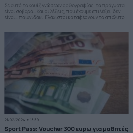
Σε αυτό το κουίζ γνώσεων ορθογραφίας, τα πράγματα
είναι σοβαρά… Και οι λέξεις, που έχουμε επιλέξει, δεν
είναι… παιχνιδάκι. Ελάχιστοι καταφέρνουν το απόλυτο
στις σωστές απαντήσεις. Ετοιμοι; Ξεκινάμε… [show-quiz
id=”219752″ title=”Κουίζ: Οι γνώσεις στην ορθογραφία
δοκιμάζονται εδώ!”]
21/02/2024
13:59
Sport Pass: Voucher 300 ευρω για μαθητές