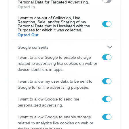
Personal Data for Targeted Advertising.
συμβόλων των χωρών. Ελάχιστοι καταφέρνουν το 10 στα
Opted In
10… Καλή επιτυχία…
I want to opt-out of Collection, Use,
Retention, Sale, and/or Sharing of my
Personal Data that Is Unrelated with the
Purposes for which it was collected.
Opted Out
Google consents
I want to allow Google to enable storage
related to advertising like cookies on web or
device identifiers in apps.
I want to allow my user data to be sent to
Google for online advertising purposes.
02/03/2024
11:25
Αυτό το τεστ ορθογραφίας θα σας
I want to allow Google to send me
τρελάνει!
personalized advertising.
Ακόμα ένα τρελό τεστ ορθογραφικών γνώσεων για να
I want to allow Google to enable storage
επιδείξετε τις ικανότητές σας στην αναγνώριση των
related to analytics like cookies on web or
ελληνικών, σπάνιων λέξεων. Το δέκα στα δέκα μοιάζει με