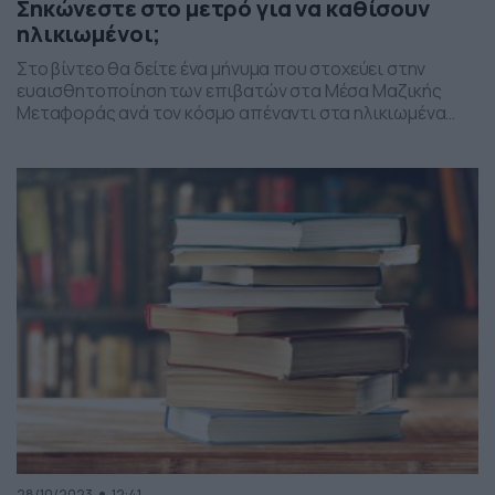
Σηκώνεστε στο μετρό για να καθίσουν
ηλικιωμένοι;
Στο βίντεο θα δείτε ένα μήνυμα που στοχεύει στην
ευαισθητοποίηση των επιβατών στα Μέσα Μαζικής
Μεταφοράς ανά τον κόσμο απέναντι στα ηλικιωμένα
άτομα. Τη στιγμή που η μητέρα, αδιαφορεί απέναντι στη
γιαγιά που στέκεται όρθια, το παιδί της σηκώνεται,
πετά κάτω την τσάντα που είχε πιάσει την ελεύθερη
θέση και πήρε από το χέρι τη […]
28/10/2023
12:41