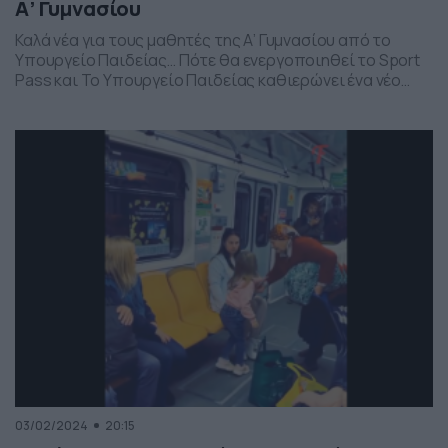
Α’ Γυμνασίου
Καλά νέα για τους μαθητές της Α’ Γυμνασίου από το
Υπουργείο Παιδείας… Πότε θα ενεργοποιηθεί το Sport
Pass και Το Υπουργείο Παιδείας καθιερώνει ένα νέο
επίδομα, το sports pass, ύψους 300 ευρώ που
απευθύνεται σε μαθητές Α Γυμνασίου με τελικό στόχο
την ενεργό συμμετοχή τους σε αθλητικές
δραστηριότητες. Ειδικότερα, όπως προαναγγέλλεται
μέσω του ετήσιου σχεδίου […]
03/02/2024
20:15