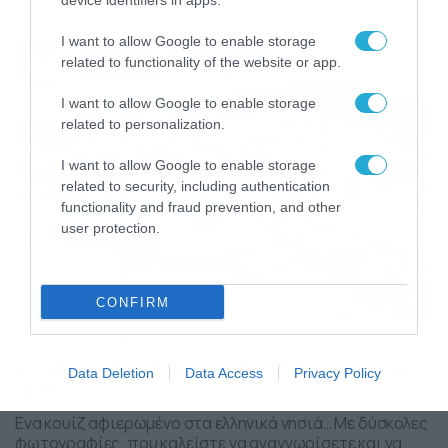
device identifiers in apps.
άπιαστο όνειρο. Θα τα καταφέρετε; Δοκιμάστε την τύχη
σας Κουίζ σπάνιων ελληνικών λέξεων. Βρείτε τη σωστή…
I want to allow Google to enable storage
[show-quiz id=”220353″ title=”Κουίζ: Σπάνιες ελληνικές
related to functionality of the website or app.
λέξεις! Τεστ ορθογραφίας”]
I want to allow Google to enable storage
related to personalization.
I want to allow Google to enable storage
related to security, including authentication
functionality and fraud prevention, and other
user protection.
CONFIRM
28/02/2024
09:16
Κουίζ: Πόσο καλά γνωρίζεις τα ελληνικά
Data Deletion
Data Access
Privacy Policy
νησιά;
Ενα κουίζ αφιερωμένο στα ελληνικά νησιά… Με δύσκολες
φωτογραφίες, που καλείστε να αναγνωρίσετε και να