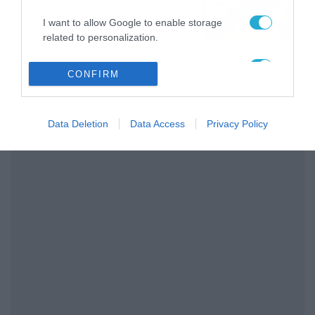
Γερμανίας με πολλές
I want to allow Google to enable storage
στοιχηματικές επιλογές από
07/08/2026
16:41
related to personalization.
το ΠΑΜΕ ΣΤΟΙΧΗΜΑ
I want to allow Google to enable storage
CONFIRM
related to security, including authentication
functionality and fraud prevention, and other
user protection.
Data Deletion
Data Access
Privacy Policy