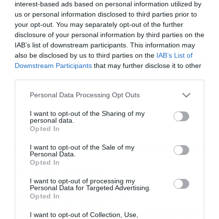
interest-based ads based on personal information utilized by
us or personal information disclosed to third parties prior to
your opt-out. You may separately opt-out of the further
02/09/2018
08:03
disclosure of your personal information by third parties on the
Όταν δείτε τι κάνει αυτή η διμοιρία
IAB’s list of downstream participants. This information may
ναυτικών, θα μείνετε με το στόμα ανοιχτό
also be disclosed by us to third parties on the
IAB’s List of
Downstream Participants
that may further disclose it to other
(video)
third parties.
Η λέξη “μπράβο” γι’ αυτούς τους ανθρώπους είναι λίγη…
Συνήθως έχουμε δει στρατιώτες της Νότιας Κορέας και
Please note that this website/app uses one or more Google
Personal Data Processing Opt Outs
της Κίνα, να πραγματοποιούν στρατιωτικές
services and may gather and store information including but
παρελάσεις, κάνοντας διάφορα “κόλπα” κατά τη
not limited to your visit or usage behaviour. You may click to
I want to opt-out of the Sharing of my
personal data.
διάρκεια αυτής. Οι στρατιώτες χωρίζονται, περνούν ο
grant or deny consent to Google and its third-party tags to
Opted In
ένας μέσα από τον άλλον, κάνουν κόλπα με τα όπλα και
use your data for below specified purposes in below Google
άλλα δύσκολα πράγματα για να τιμήσουν την πατρίδα
consent section.
I want to opt-out of the Sale of my
τους. […]
Personal Data.
Opted In
Ροή Ειδήσεων
I want to opt-out of processing my
Personal Data for Targeted Advertising.
Καιρός: Νέα ενημέρωση Σάκη
Opted In
Αρναούτογλου για τις
θερμοκρασίες
I want to opt-out of Collection, Use,