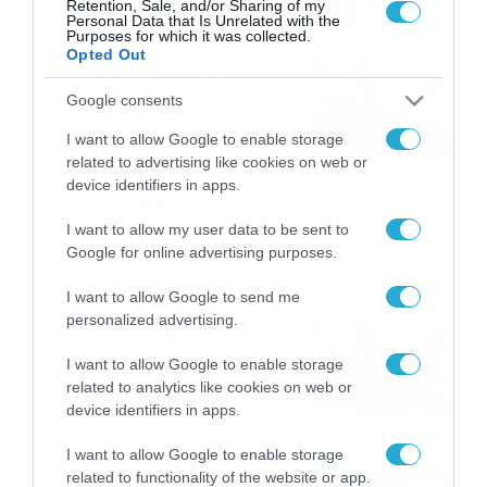
Retention, Sale, and/or Sharing of my
09/08/2026
10:52
Personal Data that Is Unrelated with the
Purposes for which it was collected.
Opted Out
Εορτολόγιο 9-8: Ποιοι
γιορτάζουν σήμερα; Χρόνια
Google consents
Πολλά
I want to allow Google to enable storage
09/08/2026
10:15
related to advertising like cookies on web or
device identifiers in apps.
Καιρός Δεκαπενταύγουστο:
Η προοπτική εξέλιξης από
I want to allow my user data to be sent to
τον Σάκη Αρναούτογλου (vid)
Google for online advertising purposes.
08/08/2026
08:51
I want to allow Google to send me
personalized advertising.
Εορτολόγιο 8-8: Ποιοι
γιορτάζουν σήμερα; Χρόνια
I want to allow Google to enable storage
Πολλά
related to analytics like cookies on web or
08/08/2026
08:25
device identifiers in apps.
I want to allow Google to enable storage
Πρεμιέρα στην Ολλανδία, την
related to functionality of the website or app.
Πορτογαλία και τη Β’