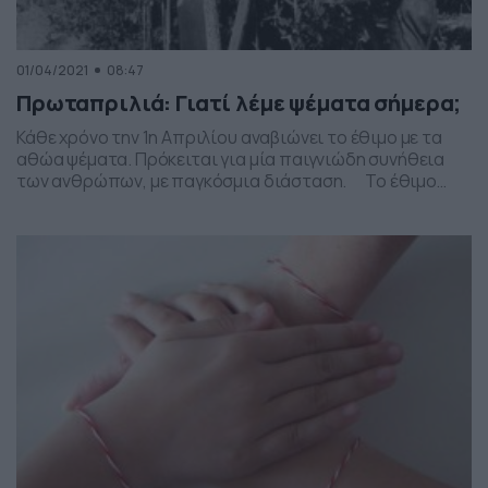
01/04/2021
08:47
Πρωταπριλιά: Γιατί λέμε ψέματα σήμερα;
Κάθε χρόνο την 1η Απριλίου αναβιώνει το έθιμο με τα
αθώα ψέματα. Πρόκειται για μία παιγνιώδη συνήθεια
των ανθρώπων, με παγκόσμια διάσταση. Το έθιμο
έλκει την καταγωγή του από τη Δύση και οι ρίζες του
ανιχνεύονται στους αρχαίους Κέλτες, οι οποίοι
συνήθισαν την Πρωταπριλιά που καλυτέρευε ο καιρός
να βγαίνουν για ψάρεμα. Τις περισσότερες φορές […]