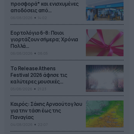
προσφορά* και ενισχυμένες
αποδόσεις από
το Pamestoixima.gr
06/08/2026
14:02
Εορτολόγιο 6-8: Ποιοι
γιορτάζουν σήμερα; Χρόνια
Πολλά…
06/08/2026
08:05
Το Release Athens
Festival 2026 άφησε τις
καλύτερες μουσικές
αναμνήσεις
05/08/2026
21:23
Καιρός: Σάκης Αρναούτογλου
για την τάση έως της
Παναγίας
04/08/2026
22:07