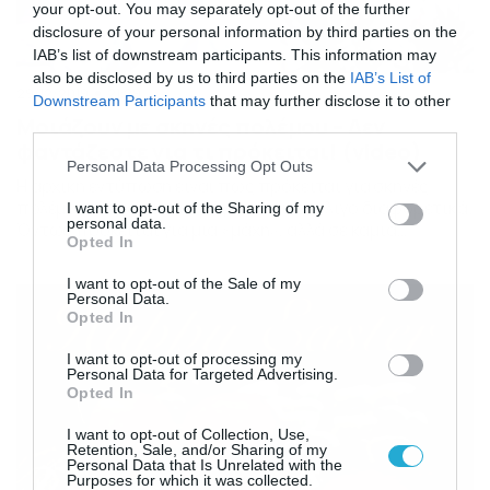
your opt-out. You may separately opt-out of the further
disclosure of your personal information by third parties on the
IAB’s list of downstream participants. This information may
also be disclosed by us to third parties on the
IAB’s List of
29/12/2019
21:29
Downstream Participants
that may further disclose it to other
Μοιάζουν με σκηνές πολέμου – Δεν
third parties.
φαντάζεστε για τι πρόκειται! (video)
Please note that this website/app uses one or more Google
Personal Data Processing Opt Outs
Η αρχική εντύπωση είναι πως πρόκειται για σκηνές
services and may gather and store information including but
πολέμου. Ωστόσο τα πράγματα είναι… λίγο διαφορετικά.
not limited to your visit or usage behaviour. You may click to
I want to opt-out of the Sharing of my
personal data.
Όντως πρόκειται για μία «μάχη», αλλά σε καμία
grant or deny consent to Google and its third-party tags to
Opted In
περίπτωση δεν πρόκειται για… εμπόλεμη ζώνη, αλλά για
use your data for below specified purposes in below Google
ένα έθιμο, το οποίο κρατάει περισσότερο από 200
consent section.
I want to opt-out of the Sale of my
χρόνια. Στην πόλη Αλικάντε της Ισπανίας, οι «Els
Personal Data.
Enfarinats» προσπαθούν να την καταλάβουν και να
Opted In
επιβάλουν […]
I want to opt-out of processing my
Personal Data for Targeted Advertising.
Opted In
I want to opt-out of Collection, Use,
Retention, Sale, and/or Sharing of my
Personal Data that Is Unrelated with the
Purposes for which it was collected.