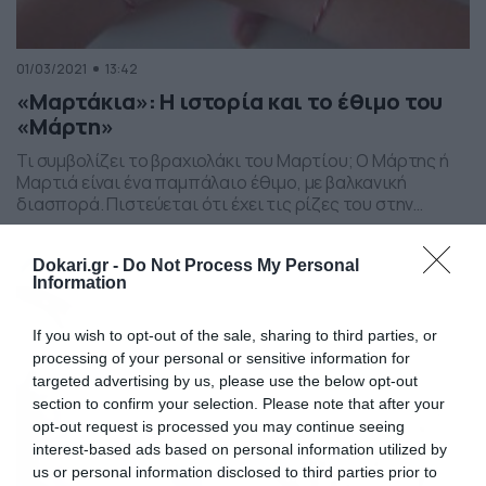
01/03/2021
13:42
«Μαρτάκια»: Η ιστορία και το έθιμο του
«Μάρτη»
Τι συμβολίζει το βραχιολάκι του Μαρτίου; Ο Μάρτης ή
Μαρτιά είναι ένα παμπάλαιο έθιμο, με βαλκανική
διασπορά. Πιστεύεται ότι έχει τις ρίζες του στην
Αρχαία Ελλάδα και συγκεκριμένα στα Ελευσίνια
Μυστήρια, όπου οι μύστες έδεναν μια κλωστή, την
Dokari.gr -
Do Not Process My Personal
Κρόκη, στο δεξί τους χέρι και το αριστερό τους πόδι,
Information
όπως παρατηρεί ο λαογράφος Νικόλαος Πολίτης.
Σύμφωνα […]
If you wish to opt-out of the sale, sharing to third parties, or
processing of your personal or sensitive information for
targeted advertising by us, please use the below opt-out
section to confirm your selection. Please note that after your
opt-out request is processed you may continue seeing
interest-based ads based on personal information utilized by
us or personal information disclosed to third parties prior to