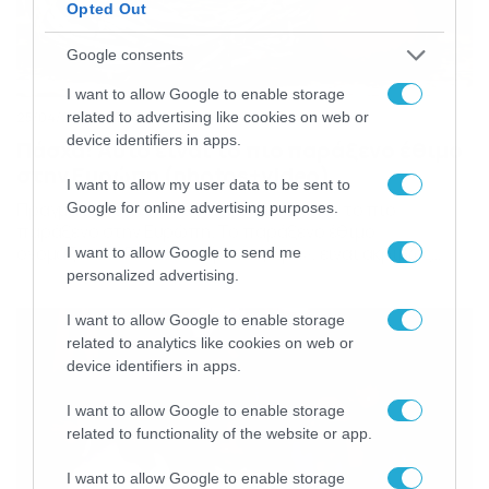
Opted Out
Google consents
I want to allow Google to enable storage
related to advertising like cookies on web or
25/04/2019
13:07
device identifiers in apps.
Πάσχα: Αυτό είναι το πιο παράξενο έθιμο
στην Ευρώπη (photos+video)
I want to allow my user data to be sent to
Πραγματοποιείται κάθε Πάσχα και είναι το πιο
Google for online advertising purposes.
παράξενο στην Ευρώπη. Το παράξενο έθιμο
ονομάζεται «Πασχαλινό μαστίγωμα», είναι ακριβώς
I want to allow Google to send me
αυτό που καταλαβαίνετε και είναι άκρως διαδεδομένο,
personalized advertising.
με μερικές αλλαγές, στην Τσεχία, την Σλοβακία, την
Ουγγαρία, αλλά και την Πολωνία. Σύμφωνα με το εν λόγω
I want to allow Google to enable storage
έθιμο, οι νεαροί άνδρες κυνηγούν το πρωί τις γυναίκες
related to analytics like cookies on web or
μ’ ένα χειροποίητο […]
device identifiers in apps.
I want to allow Google to enable storage
related to functionality of the website or app.
I want to allow Google to enable storage