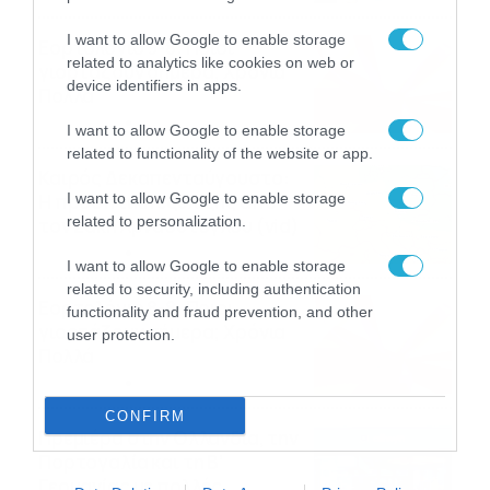
I want to allow Google to enable storage
Εορτολόγιο 9-8: Ποιοι
related to analytics like cookies on web or
γιορτάζουν σήμερα; Χρόνια
device identifiers in apps.
Πολλά
09/08/2026
10:15
I want to allow Google to enable storage
related to functionality of the website or app.
Καιρός Δεκαπενταύγουστο:
I want to allow Google to enable storage
Η προοπτική εξέλιξης από
related to personalization.
τον Σάκη Αρναούτογλου (vid)
08/08/2026
08:51
I want to allow Google to enable storage
related to security, including authentication
Εορτολόγιο 8-8: Ποιοι
functionality and fraud prevention, and other
γιορτάζουν σήμερα; Χρόνια
user protection.
Πολλά
08/08/2026
08:25
CONFIRM
Πρεμιέρα στην Ολλανδία, την
Πορτογαλία και τη Β’
Γερμανίας με πολλές