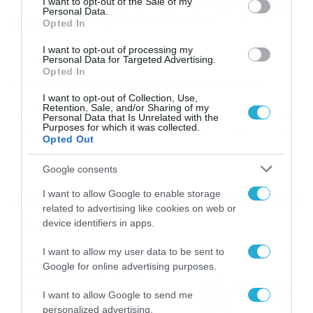
I want to opt-out of the Sale of my
Personal Data.
Opted In
I want to opt-out of processing my
Personal Data for Targeted Advertising.
09/10/2015
12:08
Opted In
Ολυμπιακός: Καμία ανησυχία για δύο
I want to opt-out of Collection, Use,
Ετοιμοπόλεμοι ενόψει ΑΕΚ αναμένονται να είναι τόσο ο
Retention, Sale, and/or Sharing of my
Φελίπε Πάρντο όσο και ο Δημήτρης Σιόβας. Tο ντέρμπι
Personal Data that Is Unrelated with the
Purposes for which it was collected.
Ολυμπιακός – ΑΕΚ στο «Γ. Καραϊσκάκης» ξεχωρίζει από
Opted Out
το πρόγραμμα της 7ης αγωνιστικής του
πρωταθλήματος της Super League που θα διεξαχθεί το
Google consents
επόμενο Σάββατο (17/10). Εκτός συγκλονιστικού
απροόπτου ο Μάρκο Σίλβα θα έχει στη διάθεση του
I want to allow Google to enable storage
τους Πάρντο […]
related to advertising like cookies on web or
Ροή Ειδήσεων
device identifiers in apps.
I want to allow my user data to be sent to
Καιρός: Νέα ενημέρωση Σάκη
Google for online advertising purposes.
Αρναούτογλου για τις
θερμοκρασίες
I want to allow Google to send me
09/08/2026
10:52
personalized advertising.