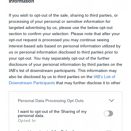
Information
If you wish to opt-out of the sale, sharing to third parties, or
05/11/2015
17:23
processing of your personal or sensitive information for
Πάρντο: «Ολυμπιακός… σύλλογος για
targeted advertising by us, please use the below opt-out
νικητές»
section to confirm your selection. Please note that after your
opt-out request is processed you may continue seeing
O «χρυσός» σκόρερ και των δύο τερμάτων του
interest-based ads based on personal information utilized by
Ολυμπιακού, Φελίπε Πάρντο μίλησε για την επική νίκη
us or personal information disclosed to third parties prior to
(2-1) επί της Ντιναμό Ζάγκρεμπ αλλά και για το
your opt-out. You may separately opt-out of the further
οικογενειακό κλίμα που υπάρχει στις τάξεις του
disclosure of your personal information by third parties on the
συλλόγου. Αναλυτικά οι δηλώσεις του Κολομβιανού άσου
IAB’s list of downstream participants. This information may
των Πειραιωτών στην ραδιοφωνική συχνότητα του
also be disclosed by us to third parties on the
IAB’s List of
«Sport 24 Radio»: Το πώς είναι να έρχεται από τον […]
Downstream Participants
that may further disclose it to other
third parties.
Please note that this website/app uses one or more Google
Personal Data Processing Opt Outs
services and may gather and store information including but
not limited to your visit or usage behaviour. You may click to
I want to opt-out of the Sharing of my
personal data.
grant or deny consent to Google and its third-party tags to
Opted In
use your data for below specified purposes in below Google
consent section.