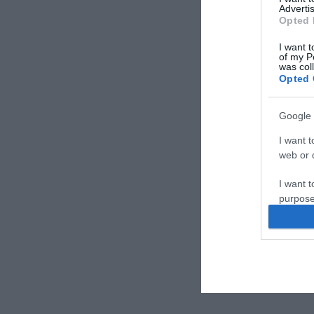
Advertis
Opted 
I want t
of my P
was col
Opted 
Google 
I want t
web or d
I want t
purpose
I want 
I want t
web or d
I want t