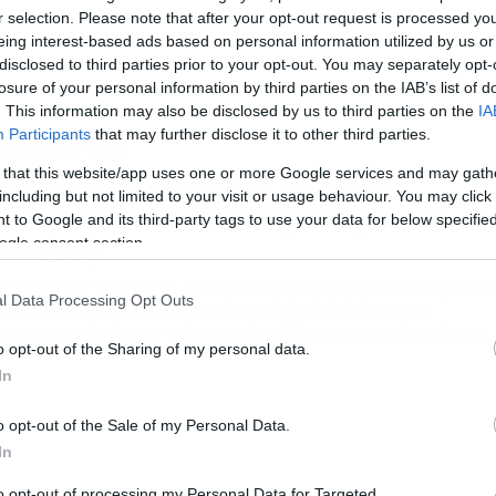
r selection. Please note that after your opt-out request is processed y
eing interest-based ads based on personal information utilized by us or
disclosed to third parties prior to your opt-out. You may separately opt-
losure of your personal information by third parties on the IAB’s list of
. This information may also be disclosed by us to third parties on the
IA
Participants
that may further disclose it to other third parties.
/05/2019
16:14
 that this website/app uses one or more Google services and may gath
ες πώς είναι σήμερα 16 ήρωες
including but not limited to your visit or usage behaviour. You may click 
αινιών των παιδικών μας χρόνων
 to Google and its third-party tags to use your data for below specifi
photos)
ogle consent section.
ς περνούν τα χρόνια… Μπορεί στις μέρες μας οι Avengers, ο
l Data Processing Opt Outs
nom και άλλοι σούπερ ήρωες να κάνουν θραύση στις
νηματογραφικές και τηλεοπτικές οθόνες, πριν χρόνια όμως
o opt-out of the Sharing of my personal data.
ήρχαν άλλοι ήρωες που αγαπήσαμε. Μπορεί να μην είχαν
υπέρ δυνάμεις όπως οι τωρινοί ήρωες, αλλά όταν τους
In
έπαμε τους θαυμάζαμε και κάποιοι από αυτούς είχαν γίνει…
δωλα! […]
o opt-out of the Sale of my Personal Data.
In
to opt-out of processing my Personal Data for Targeted