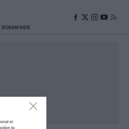
DOKARI KIDS
sonal or
ection to