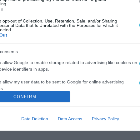
ing.
In
o opt-out of Collection, Use, Retention, Sale, and/or Sharing
ersonal Data that Is Unrelated with the Purposes for which it
lected.
Out
consents
o allow Google to enable storage related to advertising like cookies on
evice identifiers in apps.
o allow my user data to be sent to Google for online advertising
s.
CONFIRM
to allow Google to send me personalized advertising.
o allow Google to enable storage related to analytics like cookies on
Data Deletion
Data Access
Privacy Policy
evice identifiers in apps.
o allow Google to enable storage related to functionality of the website