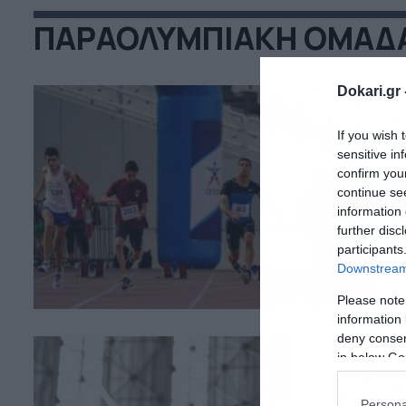
ΠΑΡΑΟΛΥΜΠΙΑΚΗ ΟΜΑΔ
Dokari.gr 
30
If you wish 
Ο
sensitive in
Π
confirm you
continue se
ε
information 
further disc
Δε
participants
Πα
να
Downstream 
Ντ
Please note
20
information 
πά
deny consent
δι
in below Go
16
Persona