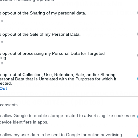
αναγιώτης Τριανταφύλλου: «Να
κούσουμε τον εθνικό ύμνο στο Τόκιο
o opt-out of the Sharing of my personal data.
In
νεχίζοντας την παρουσίαση των αθλητών – μελών της
ραολυμπιακής εθνικής ομάδας, το Dokari σας… συστήνει
μερα τον Παναγιώτη Τριανταφύλλου, αθλητή της ξιφασκίας
o opt-out of the Sale of my Personal Data.
 αμαξίδιο, αργυρό Παραολυμπιονίκη στο Ρίο και παγκόσμιο
In
ωταθλητή στο ομαδικό σπάθης, στο παγκόσμιο κύπελλο πο
εξήχθη στην Πολωνία το 2016. Συνέντευξη στην Χριστίνα
to opt-out of processing my Personal Data for Targeted
ing.
υλά Ομως, ο Παναγιώτης κατέχει ένα ιδιαίτερο
In
ρακτηριστικό, καθώς […]
/11/2016
15:16
o opt-out of Collection, Use, Retention, Sale, and/or Sharing
ersonal Data that Is Unrelated with the Purposes for which it
σαπατάκης: «Δεν είμαστε
lected.
Out
λιγότερο», αλλά ίσοι με τους άλλους
εγάλους αθλητές» (photos)
consents
ό τα βασικά και τα πιο διακεκριμένα μέλη της εθνικής
o allow Google to enable storage related to advertising like cookies on
ραολυμπιακής ομάδας, ο Αντώνης Τσαπατάκης αποτελεί
evice identifiers in apps.
αχρονικά ένα από τα πιο ισχυρά παραδείγματα προς μίμηση
α όλους μας. Βλέπετε, το κρητικό DNA του είναι αυτό που δεν
o allow my user data to be sent to Google for online advertising
ν αφήνει να κοιτά πίσω, παρά μόνο μπροστά και να συνεχίζε