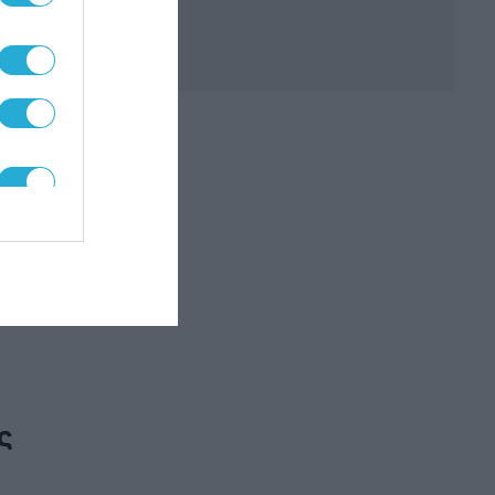
ς
αι
ς