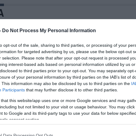
Α
-
Do Not Process My Personal Information
/07/2019
20:22
to opt-out of the sale, sharing to third parties, or processing of your per
ι αθλητές της Ελληνικής
formation for targeted advertising by us, please use the below opt-out s
αραολυμπιακής Επιτροπής κλείνου
r selection. Please note that after your opt-out request is processed y
eing interest-based ads based on personal information utilized by us or
ισιτήρια για Ντουμπάι (photos)
disclosed to third parties prior to your opt-out. You may separately opt-
losure of your personal information by third parties on the IAB’s list of
ίτε τις προσπάθειες των Ελλήνων αθλητών ενόψει του
. This information may also be disclosed by us to third parties on the
IA
γκοσμίου Πρωταθλήματος. Η πιο δυνατή ομάδα ετοιμάζετα
 δώσει ηχηρό παρών στο Παγκόσμιο Πρωτάθλημα Στίβου στ
Participants
that may further disclose it to other third parties.
ουμπάι, το οποίο θα διεξαχθεί από τις 7 έως τις 15 Νοεμβρ
 that this website/app uses one or more Google services and may gath
19. Δεκαεννέα Παραολυμπιακοί αθλητές και αθλήτριες έχουν
including but not limited to your visit or usage behaviour. You may click 
ρει μέχρι στιγμής το εισιτήριο για την κορυφαία αθλητική
 to Google and its third-party tags to use your data for below specifi
οργάνωση και θα […]
ogle consent section.
/11/2016
11:34
l Data Processing Opt Outs