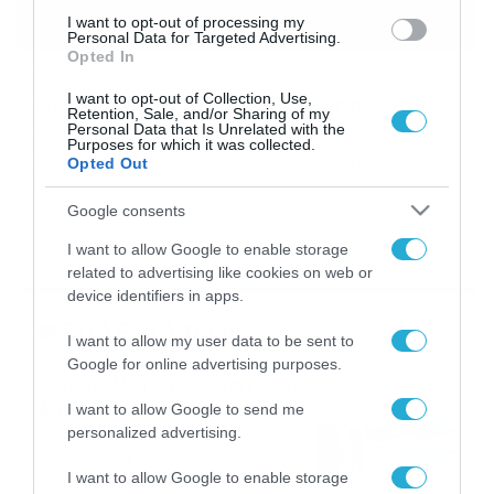
I want to opt-out of processing my
Personal Data for Targeted Advertising.
Opted In
22/01/2014
01:23
Φωκικός: Δηλώθηκαν οι τιμωρημένοι
I want to opt-out of Collection, Use,
Retention, Sale, and/or Sharing of my
Personal Data that Is Unrelated with the
Έγιναν γνωστοί οι αγώνες στους οποίους θα μείνουν
Purposes for which it was collected.
εκτός οι Γιώργος Θέος και Πιέρ Καλαγκάνης λόγω
Opted Out
τιμωρίας. Ο πρώτος θα εκτίσει την ποινή του με
Πανηλειακό, Παναιγιάλειο ενώ ο δεύτερος με
Google consents
Πανηλειακό και με Ολυμπιακό Βόλου. Η απόφαση
πάρθηκε την Τρίτη (21/01) προκειμένου να προλάβει να
I want to allow Google to enable storage
γίνει ο απαραίτητος σχεδιασμός, ώστε οι συγκεκριμένες
related to advertising like cookies on web or
απώλειες να […]
device identifiers in apps.
Ροή Ειδήσεων
I want to allow my user data to be sent to
Google for online advertising purposes.
Καιρός: Νέα ενημέρωση Σάκη
Αρναούτογλου για τις
I want to allow Google to send me
θερμοκρασίες
personalized advertising.
09/08/2026
10:52
I want to allow Google to enable storage