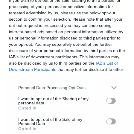
If you wish to opt-out of the sale, sharing to third parties, or
processing of your personal or sensitive information for
targeted advertising by us, please use the below opt-out
08/02/2014
section to confirm your selection. Please note that after your
00:00
opt-out request is processed you may continue seeing
Οι 18 εκλεκτοί του Φωκικού
interest-based ads based on personal information utilized by
Από το απόγευμα της Παρασκευής (07/02) βρίσκεται
us or personal information disclosed to third parties prior to
στον Πύργο ο Φωκικός για την αναμέτρηση με τον
your opt-out. You may separately opt-out of the further
Πανηλειακό (08/02 15:00), για λογαριασμό της 19ης
disclosure of your personal information by third parties on the
αγωνιστικής του πρωταθλήματος της Football League.
IAB’s list of downstream participants. This information may
Στην Άμφισσα έμειναν οι τιμωρημένοι Καλαγκάνης και
also be disclosed by us to third parties on the
IAB’s List of
Θέος. Με σύμμαχο την καλή ψυχολογία η ομάδα της
Downstream Participants
that may further disclose it to other
Άμφισσας θα κυνηγήσει το διπλό και με την ελπίδα να […]
third parties.
Please note that this website/app uses one or more Google
Personal Data Processing Opt Outs
services and may gather and store information including but
not limited to your visit or usage behaviour. You may click to
I want to opt-out of the Sharing of my
personal data.
grant or deny consent to Google and its third-party tags to
Opted In
use your data for below specified purposes in below Google
consent section.
I want to opt-out of the Sale of my
Personal Data.
Opted In