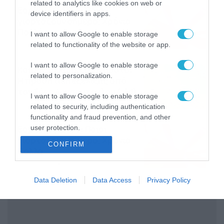
related to analytics like cookies on web or
Εορτολόγιο 9-8: Ποιοι
device identifiers in apps.
γιορτάζουν σήμερα; Χρόνια
Πολλά
I want to allow Google to enable storage
09/08/2026
10:15
related to functionality of the website or app.
I want to allow Google to enable storage
Καιρός Δεκαπενταύγουστο:
related to personalization.
Η προοπτική εξέλιξης από
τον Σάκη Αρναούτογλου (vid)
I want to allow Google to enable storage
08/08/2026
08:51
related to security, including authentication
functionality and fraud prevention, and other
Εορτολόγιο 8-8: Ποιοι
user protection.
γιορτάζουν σήμερα; Χρόνια
CONFIRM
Πολλά
08/08/2026
08:25
Data Deletion
Data Access
Privacy Policy