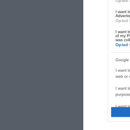
Opted 
I want 
Advertis
Opted 
I want t
of my P
was col
Opted 
Google 
I want t
web or d
I want t
purpose
I want 
I want t
web or d