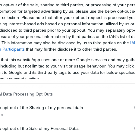
to opt-out of the sale, sharing to third parties, or processing of your per
formation for targeted advertising by us, please use the below opt-out s
r selection. Please note that after your opt-out request is processed y
eing interest-based ads based on personal information utilized by us or
disclosed to third parties prior to your opt-out. You may separately opt-
losure of your personal information by third parties on the IAB’s list of
. This information may also be disclosed by us to third parties on the
IA
/07/2015
00:14
Participants
that may further disclose it to other third parties.
υναμικό… όχι από τους οπαδούς της
 that this website/app uses one or more Google services and may gath
ανκτ Πάουλι! (photo)
including but not limited to your visit or usage behaviour. You may click 
 to Google and its third-party tags to use your data for below specifi
 στήριξή τους στην Ελλάδα εξέφρασαν οι οπαδοί της Σανκτ
ogle consent section.
ουλι στην πρώτη αγωνιστική της δεύτερης κατηγορίας της
ρμανίας. Συγκεκριμένα, το «πέταλο» των οργανωμένων
αδών της Σανκτ Πάουλι, στην αναμέτρηση με την Αρμίνια
l Data Processing Opt Outs
ίλεφελντ, είχε… γεμίσει με χαρτιά που έγραφαν «ΟΧΙ»
αφερόμενα στο πρόσφατο δημοψήφισμα στην Ελλάδα, όπου
o opt-out of the Sharing of my personal data.
ληνικός λαός έδειξε την… πρόθεσή του […]
In
o opt-out of the Sale of my Personal Data.