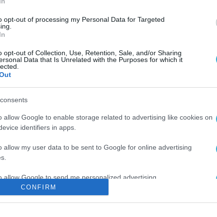
In
to opt-out of processing my Personal Data for Targeted
ing.
In
o opt-out of Collection, Use, Retention, Sale, and/or Sharing
ersonal Data that Is Unrelated with the Purposes for which it
lected.
Out
consents
o allow Google to enable storage related to advertising like cookies on
evice identifiers in apps.
o allow my user data to be sent to Google for online advertising
s.
to allow Google to send me personalized advertising.
CONFIRM
o allow Google to enable storage related to analytics like cookies on
evice identifiers in apps.