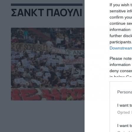
If you wish 
ΣΑΝΚΤ ΠΑΟΥΛΙ
sensitive in
confirm you
continue se
information 
further disc
participants
26
Downstream 
Δ
Please note
Σ
information 
deny consent
Τη
in below Go
Πά
Γε
οπ
Persona
Μπ
αν
I want t
ελ
Opted 
I want t