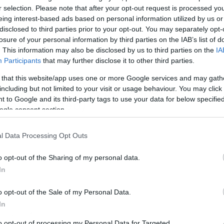
r selection. Please note that after your opt-out request is processed y
eing interest-based ads based on personal information utilized by us or
disclosed to third parties prior to your opt-out. You may separately opt-
losure of your personal information by third parties on the IAB’s list of
. This information may also be disclosed by us to third parties on the
IA
Participants
that may further disclose it to other third parties.
/06/2020
16:20
 that this website/app uses one or more Google services and may gath
ο σύννεφο έφερε βροχή! Απίστευτες
including but not limited to your visit or usage behaviour. You may click 
 to Google and its third-party tags to use your data for below specifi
ικόνες (video)
ogle consent section.
μαγεία της φύσης είναι αξεπέραστη. Ένα σπάνιο, αλλά
τυπωσιακό φαινόμενο καταγράφηκε κατά τη διάρκεια μιας
l Data Processing Opt Outs
ταιγίδας. Είναι απίστευτα τα παιχνίδια που μπορεί να
ίξουν τα σύννεφα και η βροχή. Σε ένα βίντεο καταγράφηκαν
o opt-out of the Sharing of my personal data.
ννεφα βροχής να… χτυπούν ανελέητα τη θάλασσα. Το
In
τυπωσιακό είναι πως τέσσερα διαφορετικά σύννεφα ρίχνου
οχή, ενώ γύρω τους δεν πέφτει… […]
o opt-out of the Sale of my Personal Data.
In
/01/2017
15:14
to opt-out of processing my Personal Data for Targeted