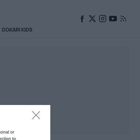
DOKARI KIDS
sonal or
ection to