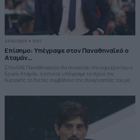
23/04/2023
13:07
Επίσημο: Υπέγραψε στον Παναθηναϊκό ο
Αταμάν…
Στην ΚΑΕ Παναθηναϊκός θα συνεχίσει την καριέρα του ο
Εργκίν Αταμάν, ο οποίος υπέγραψε το πρωί της
Κυριακής το διετές συμβόλαιο της συνεργασίας του με
τους πράσινους. Διαβάστε αναλυτικά στο SDNA.gr.