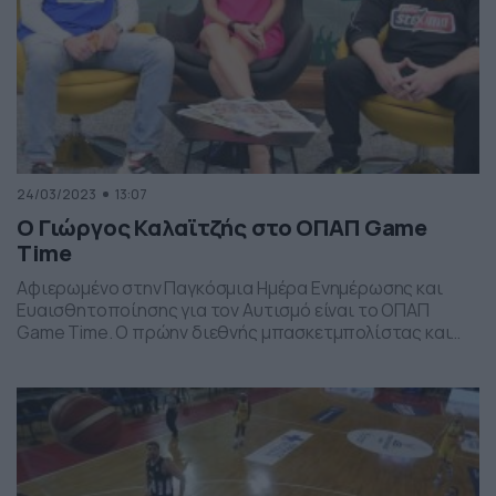
24/03/2023
13:07
O Γιώργος Καλαϊτζής στο ΟΠΑΠ Game
Time
Αφιερωμένο στην Παγκόσμια Ημέρα Ενημέρωσης και
Ευαισθητοποίησης για τον Αυτισμό είναι το ΟΠΑΠ
Game Time. Ο πρώην διεθνής μπασκετμπολίστας και
Διευθυντής Ακαδημιών της PAO BC Academy ASD
Γιώργος Καλαϊτζής μιλάει για τις δράσεις του
συγκεκριμένου προγράμματος, που θα
πραγματοποιηθούν στις 1 και 2 Απριλίου στο ΟΑΚΑ, με
αφορμή την Παγκόσμια Ημέρα για τον Αυτισμό στις […]