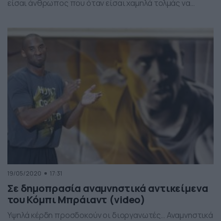
είσαι άνθρωπος που όταν είσαι χαμηλά τολμάς να
κοιτάς ψηλά και όταν είσαι ψηλά δεν ξεχνάς ποτέ να
κοιτάς χαμηλά… Φυσιογνωμία ατόφιας
αυτοδημιουργίας. Πάτερ φαμίλιας της οικογένειας
Γιαννακόπουλοι. Σταθερός στις επιλογές του. Η ΒΙΑΝΕΞ
ήταν ο πόθος […]
19/05/2020
17:31
Σε δημοπρασία αναμνηστικά αντικείμενα
του Κόμπι Μπράιαντ (video)
Υψηλά κέρδη προσδοκούν οι διοργανωτές… Αναμνηστικά