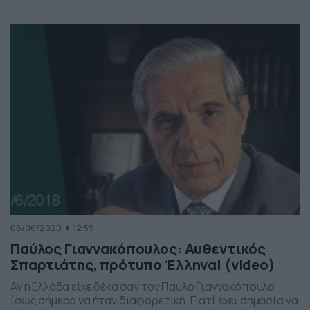
Γιαννακόπουλου στον Παναθηναϊκό, αρνούμενος το
ξεπούλημα της Λεωφόρου. Μετά από 450 εκατομμύρια
ευρώ, 33 χρόνια και 41 τίτλους ο Δημήτρης
Γιαννακόπουλος έγραψε τον επίλογο της χρυσής εποχής
της οικογένειας Γιαννακόπουλου στον Παναθηναϊκό,
αρνούμενος το […]
06/06/2020
12:59
Παύλος Γιαννακόπουλος: Αυθεντικός
Σπαρτιάτης, πρότυπο Έλληνα! (video)
Αν η Ελλάδα είχε δέκα σαν τον Παύλο Γιαννακόπουλο
ίσως σήμερα να ήταν διαφορετική. Γιατί έχει σημασία να