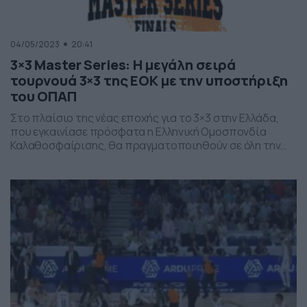
04/05/2023
20:41
3×3 Master Series: Η μεγάλη σειρά
τουρνουά 3×3 της ΕΟΚ με την υποστήριξη
του ΟΠΑΠ
Στο πλαίσιο της νέας εποχής για το 3×3 στην Ελλάδα,
που εγκαινίασε πρόσφατα η Ελληνική Ομοσπονδία
Καλαθοσφαίρισης, θα πραγματοποιηθούν σε όλη την
Ελλάδα τουρνουά για όλες τις ηλικιακές, αγωνιστικές
και μη αγωνιστικές, κατηγορίες. Κορωνίδα αυτών των
διοργανώσεων είναι η σειρά 3×3 Master Series, που θα
πραγματοποιηθεί με Μεγάλο Χορηγό τον ΟΠΑΠ. Η
σειρά 3×3 Μaster Series περιλαμβάνει πέντε
διαφορετικά τουρνουά 3×3 σε […]