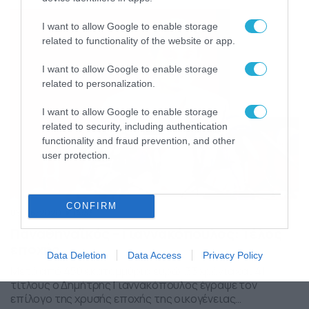
υποδεχόμενη 8 σπουδαίες ομάδες που θα
αναμετρηθούν με στόχο την κατάκτηση του Κυπέλλου,
I want to allow Google to enable storage
στο πρώτο FINAL 8 της ιστορίας με την υποστήριξη του
related to functionality of the website or app.
ΟΠΑΠ. Ο πολυνίκης Παναθηναϊκός, […]
I want to allow Google to enable storage
related to personalization.
I want to allow Google to enable storage
related to security, including authentication
functionality and fraud prevention, and other
user protection.
CONFIRM
09/06/2020
14:33
Παναθηναϊκός – Γιαννακόπουλος: Τέλος
εποχής
Data Deletion
Data Access
Privacy Policy
Μετά από 450 εκατομμύρια ευρώ, 33 χρόνια και 41
τίτλους ο Δημήτρης Γιαννακόπουλος έγραψε τον
επίλογο της χρυσής εποχής της οικογένειας