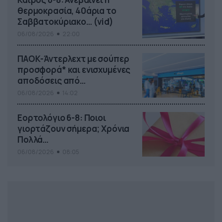
θερμοκρασία, 40άρια το
Σαββατοκύριακο… (vid)
06/08/2026
22:00
ΠΑΟΚ-Άντερλεχτ με σούπερ
προσφορά* και ενισχυμένες
αποδόσεις από
το Pamestoixima.gr
06/08/2026
14:02
Εορτολόγιο 6-8: Ποιοι
γιορτάζουν σήμερα; Χρόνια
Πολλά…
06/08/2026
08:05