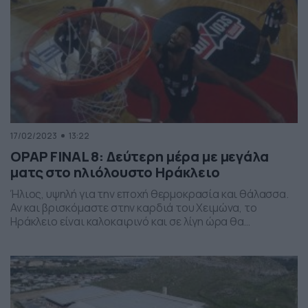
17/02/2023
13:22
ΟPAP FINAL 8: Δεύτερη μέρα με μεγάλα
ματς στο ηλιόλουστο Ηράκλειο
Ήλιος, υψηλή για την εποχή θερμοκρασία και θάλασσα.
Αν και βρισκόμαστε στην καρδιά του Χειμώνα, το
Ηράκλειο είναι καλοκαιρινό και σε λίγη ώρα θα
υποδεχθεί 38 τίτλους Κυπέλλου Ελλάδος στα Δύο
Αοράκια. Τα 20 Κύπελλα του Παναθηναϊκού, τα 10 του
Ολυμπιακού και τα 8 του Άρη ρίχνονται σήμερα στη μάχη
για τη δεύτερη μέρα του […]