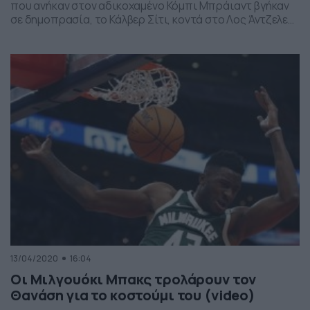
που ανήκαν στον αδικοχαμένο Κόμπι Μπράιαντ βγήκαν
σε δημοπρασία, το Κάλβερ Σίτι, κοντά στο Λος Άντζελες.
Κανείς ακόμα δεν έχει ξεπεράσει το σοκ του θανάτου
του θρύλου των Λέικερς, ο οποίος στις 26 Ιανουαρίου
σκοτώθηκε μαζί με την κόρη του Τζιάννα κι άλλα επτά
άτομα, όταν συνετρίβη το ελικόπτερό […]
13/04/2020
16:04
Οι Μιλγουόκι Μπακς τρολάρουν τον
Θανάση για το κοστούμι του (video)