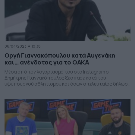
06/04/2023
19:38
Οργή Γιαννακόπουλου κατά Αυγενάκη
και… ανένδοτος για το ΟΑΚΑ
Μέσα από τον λογαριασμό του στο Instagram ο
Δημήτρης Γιαννακόπουλος ξέσπασε κατά του
υφυπουργού αθλητισμού και όσων ο τελευταίος δήλωσε
σε συνέντευξη που παραχώρησε στην εκπομπή
“Livetalks” στο Θέμα Κρήτης 103,1. «Ρε γελοίο υποκείμενο,
που ο μόνος λόγος που είσαι στη θέση σου είναι η
νοθεία στις εσωτερικές εκλογές, εμένα θα μου πεις ότι
διαχειρίζομαι […]