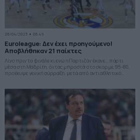
28/04/2023
08:49
Euroleague: Δεν έχει προηγούμενο!
Αποβλήθηκαν 21 παίκτες
Λίγο πριν το φινάλε κι ενώ η Παρτιζάν έκανε… πάρτι
μέσα στη Μαδρίτη, όντας μπροστά στο σκορ με 95-80,
προέκυψε γενική σύρραξη, μετά από αντιαθλητικό
χτύπημα του Γιουλ στον Πάντερ. Δείτε τη στιγμή της
έναρξης των επεισοδίων: HUGE BRAWL just went down in
Wizink Center between Partizan and Real Madrid players
😱 #EuroLeague pic.twitter.com/wkpzyIQTcM — […]