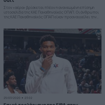
σάιτ
Στον «αέρα» βρίσκεται πλέον η ανανεωμένη επίσημη
ιστοσελίδα της ΚΑΕ Παναθηναϊκός ΟΠΑΠ. Οι άνθρωποι
της ΚΑΕ Παναθηναϊκός ΟΠΑΠ είχαν προαναγγείλει την
ανανέωση της επίσημης ιστοσελίδας του και πράγματι
από το πρωί της Παρασκευής 27/3, τα πάντα έχουν
αλλάξει στο www.paobc.gr. Η «πράσινη» ΚΑΕ, με post
στα social media, κάλεσε τον κόσμο να περιηγηθεί στο
νέο […]
25/03/2020
23:02
Επικό τρολάρισμα της FIBA στον