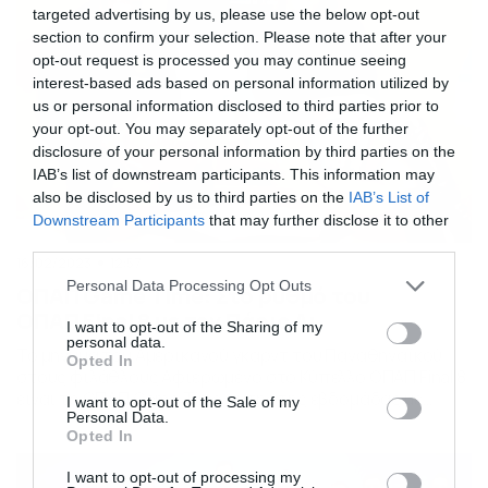
targeted advertising by us, please use the below opt-out
section to confirm your selection. Please note that after your
opt-out request is processed you may continue seeing
interest-based ads based on personal information utilized by
us or personal information disclosed to third parties prior to
your opt-out. You may separately opt-out of the further
disclosure of your personal information by third parties on the
IAB’s list of downstream participants. This information may
also be disclosed by us to third parties on the
IAB’s List of
Downstream Participants
that may further disclose it to other
third parties.
16/02/2023
12:57
Please note that this website/app uses one or more Google
Personal Data Processing Opt Outs
ΟΠΑΠ Game Time: Στο ρυθμό του
services and may gather and store information including but
ΟΠΑΠ Final 8 με τον Πάρις Λι
not limited to your visit or usage behaviour. You may click to
I want to opt-out of the Sharing of my
personal data.
grant or deny consent to Google and its third-party tags to
Το μήνυμα του Αμερικανού γκαρντ του Παναθηναϊκού
Opted In
use your data for below specified purposes in below Google
στους φιλάθλους Αφιερωμένο στο Κύπελλο ΟΠΑΠ Final 8
consent section.
είναι το ΟΠΑΠ Game Time αυτής της εβδομάδας με
I want to opt-out of the Sale of my
Personal Data.
καλεσμένο τον Πάρις Λι. Η μεγάλη γιορτή του μπάσκετ,
Opted In
με την υποστήριξη του ΟΠΑΠ, ξεκινάει σήμερα στο
Ηράκλειο της Κρήτης, με τη συμμετοχή για πρώτη φορά
I want to opt-out of processing my
8 ομάδων. Ο Αμερικανός πόιντ […]