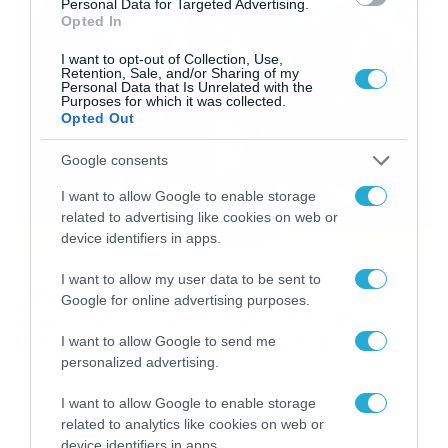
Personal Data for Targeted Advertising.
Opted In
I want to opt-out of Collection, Use,
Retention, Sale, and/or Sharing of my
Personal Data that Is Unrelated with the
Purposes for which it was collected.
Opted Out
Google consents
I want to allow Google to enable storage
related to advertising like cookies on web or
device identifiers in apps.
15/02/2023
09:52
I want to allow my user data to be sent to
OPAP FINAL 8: Τσαρτσαρής και
Google for online advertising purposes.
Σχορτσιανίτης για την γιορτή του
μπάσκετ και τις αναμνήσεις τους
I want to allow Google to send me
personalized advertising.
To μπάσκετ πάντοτε εμπνέει, πλάθει νέους ήρωες,
δημιουργεί ιστορίες, παράγει συναίσθημα και
I want to allow Google to enable storage
πρωτοπορεί. Από αύριο και μέχρι την Κυριακή, η Κρήτη
related to analytics like cookies on web or
θα φορέσει ξανά τα μπασκετικά γιορτινά της
device identifiers in apps.