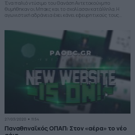
Ένα παλιό ντύσιμο του Θανάση Αντετοκούνμπο
θυμήθηκαν οι Μπακς και το σχολίασαν κατάλληλα. Η
αγωνιστική αδράνεια έχει κάνει εφευρητικούς τους
υπεύθυνους των social media των Μιλγουόκι Μπακς. Τα
«ελάφια» θυμήθηκαν ένα ντύσιμο του Θανάση
Αντετοκούνμπο που είχε κάνει εντύπωση. Συγκεκριμένα,
ανέσυραν από το αρχείο τυς μία φωτογραφία με ροζ
κοστούμι, η οποία σχολιάστηκε από τους […]
27/03/2020
11:54
Παναθηναϊκός ΟΠΑΠ: Στον «αέρα» το νέο