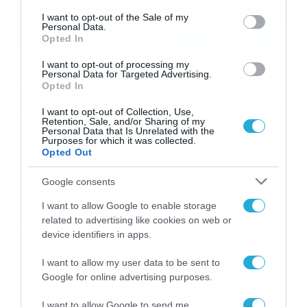
consent section.
I want to opt-out of the Sale of my
Personal Data.
Opted In
30/03/2019
15:01
I want to opt-out of processing my
Personal Data for Targeted Advertising.
Απίστευτο τέχνασμα: Ψέκασε το στόμα
Opted In
του με αποσμητικό για να μην τον πιάσουν
στο αλκοτέστ! (photos)
I want to opt-out of Collection, Use,
Retention, Sale, and/or Sharing of my
Personal Data that Is Unrelated with the
Η φαεινή ιδέα του 49χρονου Οι τρόποι για να
Purposes for which it was collected.
καταφέρεις να ξεγελάσεις το αλκοτέστ είναι πολλοί και
Opted Out
διαφορετικοί… όπως το να φας μία σοκολάτα, να πιείς
πολύ νερό ή να βουρτσίσεις τα δόντια σου! Ο καλύτερος
Google consents
όμως και ο πιο αποτελεσματικός είναι το να μην πιείς
πάνω από το επιτρεπόμενο όριο. Ο 49χρονος ήπιε τις
I want to allow Google to enable storage
[…]
related to advertising like cookies on web or
device identifiers in apps.
Ροή Ειδήσεων
I want to allow my user data to be sent to
Google for online advertising purposes.
Εορτολόγιο 6-8: Ποιοι
γιορτάζουν σήμερα; Χρόνια
I want to allow Google to send me