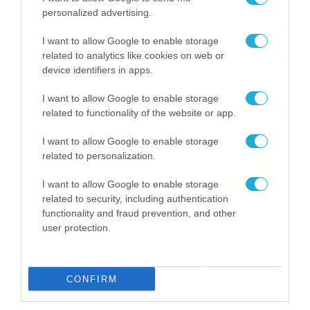
Πολλά…
personalized advertising.
06/08/2026
08:05
I want to allow Google to enable storage
related to analytics like cookies on web or
Το Release Athens
device identifiers in apps.
Festival 2026 άφησε τις
καλύτερες μουσικές
I want to allow Google to enable storage
αναμνήσεις
05/08/2026
21:23
related to functionality of the website or app.
I want to allow Google to enable storage
Καιρός: Σάκης Αρναούτογλου
related to personalization.
για την τάση έως της
Παναγίας
I want to allow Google to enable storage
04/08/2026
22:07
related to security, including authentication
functionality and fraud prevention, and other
Καιρός: Κολυδάς για τάση
user protection.
15νθημέρου και ζέστη 8-10
Αυγούστου
04/08/2026
21:46
CONFIRM
Το Lounge ήρθε στο