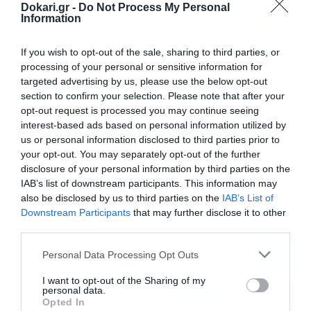
Dokari.gr -
Do Not Process My Personal
Information
12/12/2020
21:23
If you wish to opt-out of the sale, sharing to third parties, or
Απίστευτο: Τον σταμάτησαν για αλκοτέστ
processing of your personal or sensitive information for
και… τερμάτισε τη συσκευή (pic)
targeted advertising by us, please use the below opt-out
section to confirm your selection. Please note that after your
Δείτε τι έδειξε η συσκευή Το να μην οδηγάμε υπό την
opt-out request is processed you may continue seeing
επήρεια αλκοόλ είναι κάτι αδιαπραγμάτευτο, όμως
interest-based ads based on personal information utilized by
συγκεκριμένος οδηγός όχι μόνο δεν υπάκουσε στο νόμο,
us or personal information disclosed to third parties prior to
αλλά έκανε και το απίστευτο. Ο οδηγός από την
your opt-out. You may separately opt-out of the further
Αργεντινή οδηγούσε στο αντίθετο ρεύμα και με τα φώτα
disclosure of your personal information by third parties on the
κλειστά, με τις Αρχές να τον σταματούν για έλεγχο. Όταν
IAB’s list of downstream participants. This information may
ο άνδρας […]
also be disclosed by us to third parties on the
IAB’s List of
Downstream Participants
that may further disclose it to other
third parties.
Please note that this website/app uses one or more Google
Personal Data Processing Opt Outs
services and may gather and store information including but
not limited to your visit or usage behaviour. You may click to
I want to opt-out of the Sharing of my
personal data.
grant or deny consent to Google and its third-party tags to
Opted In
use your data for below specified purposes in below Google