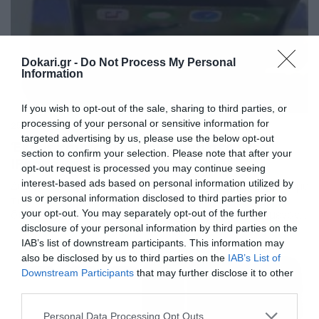
Dokari.gr -
Do Not Process My Personal
Information
If you wish to opt-out of the sale, sharing to third parties, or
processing of your personal or sensitive information for
25/09/2016
10:30
targeted advertising by us, please use the below opt-out
Έκανε τρύπα για ακουστικά στο νέο
section to confirm your selection. Please note that after your
iPhone και δείτε τη έγινε! (vid)
opt-out request is processed you may continue seeing
interest-based ads based on personal information utilized by
Δεν του άρεσε που είχε ασύρματα… και ήθελε τα παλιά με
us or personal information disclosed to third parties prior to
το καλώδιο. Ένας γνωστός για τις πλάκες του στο
διαδίκτυο πήρε το καινούργιο iPhone 7, που περίμεναν
your opt-out. You may separately opt-out of the further
όλοι με ανυπομονησία και το τρύπησε παντού… Ο λόγος;
disclosure of your personal information by third parties on the
Δεν του άρεσε που δεν είχε υποδοχή για ακουστικά
IAB’s list of downstream participants. This information may
όπως τα προηγούμενα μοντέλα. Για αυτό μόλις άνοιξε
also be disclosed by us to third parties on the
IAB’s List of
την […]
Downstream Participants
that may further disclose it to other
third parties.
Please note that this website/app uses one or more Google
Personal Data Processing Opt Outs