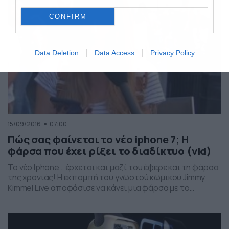
CONFIRM
Data Deletion
Data Access
Privacy Policy
15/09/2016
07:00
Πώς σας φαίνεται το νέο iphone 7; Η
φάρσα που έχει ρίξει το διαδίκτυο (vid)
Το νέο Iphone… έρχεται και μαζί του έφερε και τη φάρσα
της χρονιάς! Η εκπομπή του γνωστού κωμικού Jimmy
Kimmel Live αποφάσισε να κάνει μια φάρσα με το
καινούργιο κινητό που δεν είναι άλλο από το νέο iphone.
Έπιασαν πεζούς που είχαν το 6 και το 6plus λέγοντάς
τους ότι θα μεταφέρουν όλο το υλικό […]