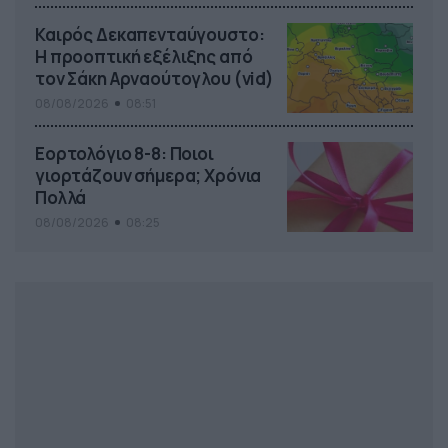
Καιρός Δεκαπενταύγουστο:
Η προοπτική εξέλιξης από
τον Σάκη Αρναούτογλου (vid)
08/08/2026
08:51
Εορτολόγιο 8-8: Ποιοι
γιορτάζουν σήμερα; Χρόνια
Πολλά
08/08/2026
08:25