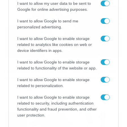
I want to allow my user data to be sent to
Google for online advertising purposes.
I want to allow Google to send me
personalized advertising.
I want to allow Google to enable storage
related to analytics like cookies on web or
device identifiers in apps.
I want to allow Google to enable storage
17/09/2016
13:02
related to functionality of the website or app.
Προσπάθησε να λυγίσει και να κάψει την
οθόνη του iPhone και δείτε τι έγινε (vid)
I want to allow Google to enable storage
Ένας γνωστός Youtuber έκανε ένα πείραμα με το
related to personalization.
καινούργιο iPhone και τα αποτελέσματα σοκάρουν.
Προσπάθησε να το γρατζουνίσει να το κάψει αλλά από
I want to allow Google to enable storage
όσο θα δείτε το καινούργιο δημιούργημα της Apple δεν
related to security, including authentication
καταλαβαίνει από αυτά. Το παράξενο όμως σε όλα αυτά
functionality and fraud prevention, and other
ήταν ότι μόλις επιχείρησε αυτός χωρίς δισταγμό να το
user protection.
κάψει. Το φοβερό της υπόθεσης… ότι […]