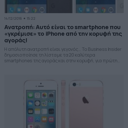
14/12/2016
15:22
Ανατροπή: Αυτό είναι το smartphone που
«γκρέμισε» το iPhone από την κορυφή της
αγοράς!
Η απόλυτη ανατροπή είναι γεγονός… Το Business Insider
δημοσιοποίησε τη λίστα με τα 20 καλύτερα
smartphones της αγοράς και στην κορυφή, για πρώτη
φορά και όσο κι αν σας φανεί παράξενο, δεν βρίσκονται
τα i-phone της Apple, αλλά το Google Pixel, αφήνοντας
στις επόμενες θέσεις τα υπερκινητά της Apple. Αυτά
είναι τα 20 καλύτερα smartphones […]