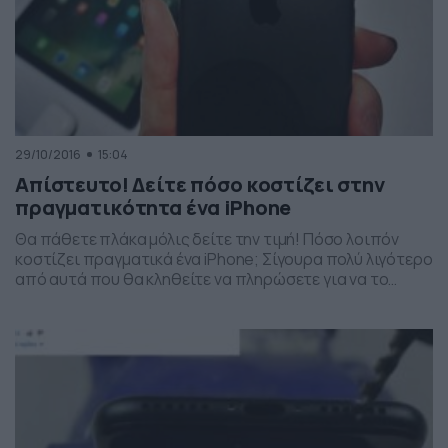
29/10/2016
15:04
Απίστευτο! Δείτε πόσο κοστίζει στην
πραγματικότητα ένα iPhone
Θα πάθετε πλάκα μόλις δείτε την τιμή! Πόσο λοιπόν
κοστίζει πραγματικά ένα iPhone; Σίγουρα πολύ λιγότερο
από αυτά που θα κληθείτε να πληρώσετε για να το
αποκτήσετε. Τα υλικά που το απαρτίζουν φτάνουν σε
κόστος τα 275 δολάρια για το τοπ μοντέλο της Apple, το
iPhone 7 128GB. Ειδικότερα, η οθόνη κοστίζει 37
δολάρια, ενώ […]