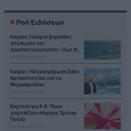
καλώδιο αλλά ασύρματες ψείρες. Δείτε το βίντεο με την
[…]
Ροή Ειδήσεων
Καιρός: Ισχυροί βοριάδες
στο Αιγαίο τον
Δεκαπενταύγουστο – Πώς θα
κυλήσει η εβδομάδα
09/08/2026
19:59
Καιρός: Νέα ενημέρωση Σάκη
Αρναούτογλου για τις
θερμοκρασίες
09/08/2026
10:52
Εορτολόγιο 9-8: Ποιοι
γιορτάζουν σήμερα; Χρόνια
Πολλά
09/08/2026
10:15