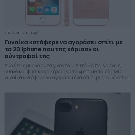
30/10/2016
14:45
Γυναίκα κατάφερε να αγοράσει σπίτι με
τα 20 iphone που της χάρισαν οι
σύντροφοί της
Άμα έχεις μυαλό αυτά γίνονται… Αυτό θα πει να έχεις
μυαλό και φυσικά να ξέρεις να το χρησιμοποιείς. Μια
γυναίκα κατάφερε να αγοράσει ένα σπίτι με την μέθοδο
της… εξαπάτησης. Η ιστορία που πρώτο έβγαλε στο
φως το BBC αναφέρεται στην γυναίκα με το όνομα
«Xiaoli», η οποία κατάφερε να πείσει 20 συντρόφους της
να […]