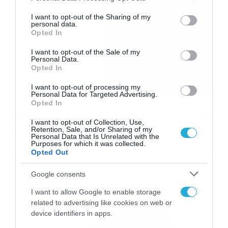
services and may gather and store information including but
not limited to your visit or usage behaviour. You may click to
I want to opt-out of the Sharing of my
personal data.
grant or deny consent to Google and its third-party tags to
Opted In
use your data for below specified purposes in below Google
consent section.
I want to opt-out of the Sale of my
Personal Data.
Opted In
I want to opt-out of processing my
Personal Data for Targeted Advertising.
23/09/2016
14:35
Opted In
Κυκλοφόρησε το νέο iPhone 7 δείτε πόσο
I want to opt-out of Collection, Use,
κοστίζει!
Retention, Sale, and/or Sharing of my
Personal Data that Is Unrelated with the
Κυκλοφόρησε σήμερα στη χώρα μας με τιμή να καίει.
Purposes for which it was collected.
Opted Out
iPhone 7 32GB: €819,00iPhone 7 128GB: €939,00iPhone 7
256GB: €1.049,00iPhone 7 Plus 32GB: €969,00iPhone 7
Plus 128GB: €1.079,00iPhone 7 Plus 256GB: €1.189,00
Google consents
I want to allow Google to enable storage
related to advertising like cookies on web or
device identifiers in apps.