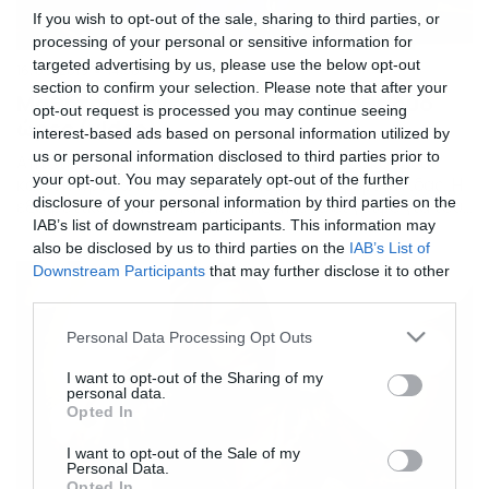
If you wish to opt-out of the sale, sharing to third parties, or
processing of your personal or sensitive information for
targeted advertising by us, please use the below opt-out
16/09/2019
14:50
section to confirm your selection. Please note that after your
Μαθήτρια χάνει τη μνήμη της κάθε δύο
opt-out request is processed you may continue seeing
ώρες (video)
interest-based ads based on personal information utilized by
us or personal information disclosed to third parties prior to
Απίστευτο και όμως αληθινό! Τον γύρο του κόσμου
your opt-out. You may separately opt-out of the further
κάνει η προσωπική ιστορία της μικρής Αμερικανίδας. Η
disclosure of your personal information by third parties on the
εξαιρετικά σπάνια πάθησή της αποτελεί γρίφο για τους
γιατρούς, που αναζητούν θεραπεία.
IAB’s list of downstream participants. This information may
also be disclosed by us to third parties on the
IAB’s List of
Downstream Participants
that may further disclose it to other
third parties.
Please note that this website/app uses one or more Google
Personal Data Processing Opt Outs
services and may gather and store information including but
not limited to your visit or usage behaviour. You may click to
I want to opt-out of the Sharing of my
personal data.
grant or deny consent to Google and its third-party tags to
Opted In
use your data for below specified purposes in below Google
consent section.
I want to opt-out of the Sale of my
Personal Data.
Opted In