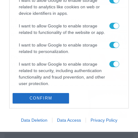
I want to allow Google to enable storage
06/08/2026
22:00
related to analytics like cookies on web or
device identifiers in apps.
ΠΑΟΚ-Άντερλεχτ με σούπερ
I want to allow Google to enable storage
προσφορά* και ενισχυμένες
related to functionality of the website or app.
αποδόσεις από
το Pamestoixima.gr
06/08/2026
14:02
I want to allow Google to enable storage
related to personalization.
Εορτολόγιο 6-8: Ποιοι
γιορτάζουν σήμερα; Χρόνια
I want to allow Google to enable storage
Πολλά…
related to security, including authentication
functionality and fraud prevention, and other
06/08/2026
08:05
user protection.
Το Release Athens
CONFIRM
Festival 2026 άφησε τις
καλύτερες μουσικές
αναμνήσεις
05/08/2026
21:23
Data Deletion
Data Access
Privacy Policy