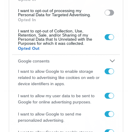
I want to opt-out of processing my
Personal Data for Targeted Advertising.
Opted In
16/07/2016
12:08
I want to opt-out of Collection, Use,
Το έχουμε όλοι στο σπίτι μας και βοηθά τη
Retention, Sale, and/or Sharing of my
Personal Data that Is Unrelated with the
μνήμη μας…
Purposes for which it was collected.
Opted Out
Γνωρίζετε ότι υπάρχει ένα δημοφιλέστατο μπαχαρικό
το οποίο μπορεί να βοηθήσει στη βελτίωση της μνήμης
Google consents
μας; Η απώλεια της μνήμης και των γνωστικών
λειτουργιών πλήττει κυρίως αυτούς που δεν εξασκούν
I want to allow Google to enable storage
τη μνήμη τους. Η προσπάθεια αυτή πρέπει να είναι
related to advertising like cookies on web or
συνεχής και δεν αρκεί κάποιος να λύνει ένα σταυρόλεξο
device identifiers in apps.
μία στο τόσο. Νέα επιστημονική έρευνα διαπίστωσε […]
I want to allow my user data to be sent to
Ροή Ειδήσεων
Google for online advertising purposes.
I want to allow Google to send me
Καιρός 6-8: Ανεβαίνει η
personalized advertising.
θερμοκρασία, 40άρια το
Σαββατοκύριακο… (vid)