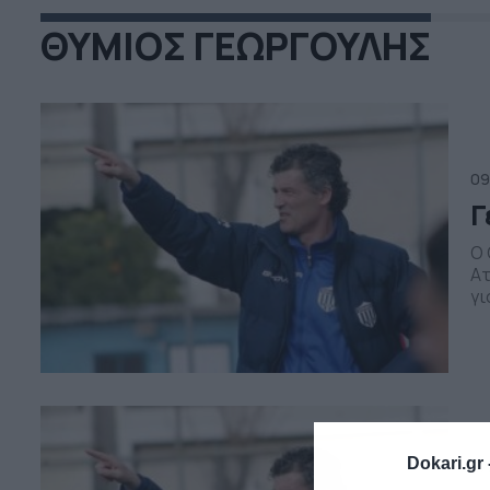
ΘΥΜΙΟΣ ΓΕΩΡΓΟΥΛΗΣ
09
Γ
Ο 
Ατ
γι
πρ
ντ
Εθ
Dokari.gr 
27