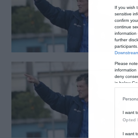
Γ
If you wish 
π
sensitive in
confirm you
Ο 
continue se
το
information 
πρ
further disc
ομ
participants
φι
σχ
Downstream 
κα
Please note
information 
deny consent
31
in below Go
Γ
Persona
Ο 
μό
I want t
έν
Opted 
«κ
Μο
δο
I want t