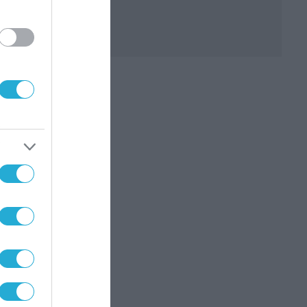
ν»
ν
Το