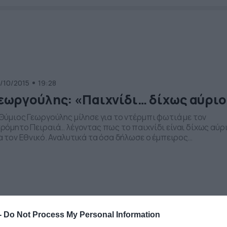
/10/2015
19:28
εωργούλης: «Παιχνίδι… δίχως αύριο
Θύμιος Γεωργούλης μίλησε για το ντέρμπι φωτιά με τον
ρόμητο Πειραιά… λέγοντας πως το παιχνίδι είναι δίχως αύρ
α τον Εθνικό. Αναλυτικά τα όσα δήλωσε ο έμπειρος
οπονητής: «Είναι ένα παιχνίδι το οποίο είναι κλασικό
έρμπι. Όπου κι αν είναι ο Ατρόμητος, όπου κι αν είναι ο
νικός όταν θα παίξουν αντίπαλοι είναι ντέρμπι. […]
-
Do Not Process My Personal Information
/08/2015
16:46