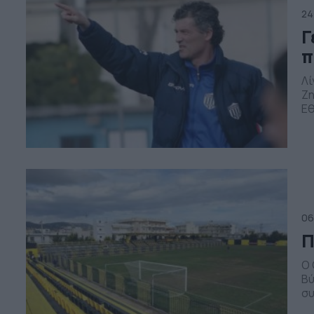
24
Γ
π
Λί
Ζη
Εθ
κα
πρ
αγ
πω
06
Π
Ο 
Βύ
συ
Ο 