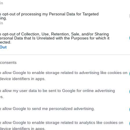
In
to opt-out of processing my Personal Data for Targeted
ing.
In
/05/2015
14:01
o opt-out of Collection, Use, Retention, Sale, and/or Sharing
εωργούλης: «Παιχνίδι δίχως αύριο»
ersonal Data that Is Unrelated with the Purposes for which it
lected.
Out
Θύμιος Γεωργούλης μίλησε ενόψει του αγώνα με τον Ιωνικό,
οστηρίζοντας πως παρ’ όλο που οι Πειραιώτες «σφράγισα
ν παραμονή το ματς είναι δίχως αύριο… μιας και στόχος όλω
consents
ναι να κλείσουν την χρονιά με όσο περισσότερους βαθμούς
νεται. Αναλυτικά οι δηλώσεις του προπονητή του Εθνικού: «
o allow Google to enable storage related to advertising like cookies on
ιχνίδι με τον Ιωνικό έχει κάποιες ιδιαιτερότητες. Είναι […]
evice identifiers in apps.
o allow my user data to be sent to Google for online advertising
s.
/04/2015
16:53
to allow Google to send me personalized advertising.
θνικός Πειραιά: Επέστησε την
ροσοχή ο Γεωργούλης
o allow Google to enable storage related to analytics like cookies on
evice identifiers in apps.