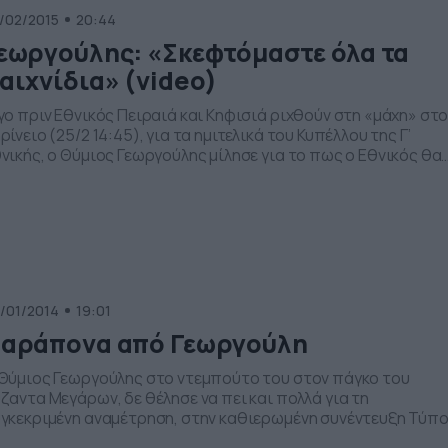
/02/2015
20:44
εωργούλης: «Σκεφτόμαστε όλα τα
αιχνίδια» (video)
γο πριν Εθνικός Πειραιά και Κηφισιά ριχθούν στη «μάχη» στ
ρίνειο (25/2 14:45), για τα ημιτελικά του Κυπέλλου της Γ’
νικής, ο Θύμιος Γεωργούλης μίλησε για το πως ο Εθνικός θα
ταφέρει να αντεπεξέλθει σε πρωτάθλημα και Κύπελλο. Ο
οπονητής των «μπλε» χαρακτήρισε κρίσιμο τον αυριανό
ώνα με την ομάδα των βορείων προαστίων, υποστηρίζοντα
ς […]
/01/2014
19:01
αράπονα από Γεωργούλη
Θύμιος Γεωργούλης στο ντεμπούτο του στον πάγκο του
ζαντα Μεγάρων, δε θέλησε να πει και πολλά για τη
γκεκριμένη αναμέτρηση, στην καθιερωμένη συνέντευξη Τύπο
νέος τεχνικός των Μεγαριτών, δεν έκρυψε το παράπονο του