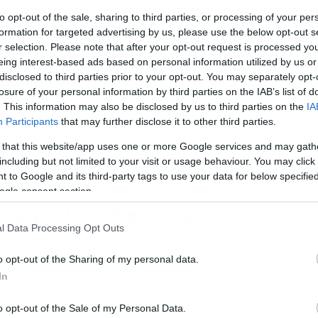
εωργούλης: «Θα είμαστε έτοιμοι στ
to opt-out of the sale, sharing to third parties, or processing of your per
ρεμιέρα»
formation for targeted advertising by us, please use the below opt-out s
r selection. Please note that after your opt-out request is processed y
αισιόδοξος Θύμιος Γεωργούλης ζήτησε πίστωση χρόνου απ
eing interest-based ads based on personal information utilized by us or
υς φιλάθλους του Εθνικού Πειραιά, λέγοντας ότι αυτό που
disclosed to third parties prior to your opt-out. You may separately opt-
οέχει για το σύλλογο είναι να βελτιώσει την έλλειψη
losure of your personal information by third parties on the IAB’s list of
οιογένειας. Αναλυτικά οι δηλώσεις του Έλληνα κόουτς μετά 
. This information may also be disclosed by us to third parties on the
IA
λική νίκη (3-1) των «μπλε» επί του Αιγάλεω: «Έχουμε κάνει
εδόν τέσσερις εβδομάδες προετοιμασία. Προσπαθούμε να
Participants
that may further disclose it to other third parties.
λυτερεύσουμε την ομοιογένεια διότι […]
 that this website/app uses one or more Google services and may gath
including but not limited to your visit or usage behaviour. You may click 
 to Google and its third-party tags to use your data for below specifi
/05/2015
15:08
ogle consent section.
εωργούλης: «Επιτυχημένη σεζόν»
l Data Processing Opt Outs
Θύμιος Γεωργούλης χαρακτήρισε επιτυχημένη τη σεζόν που
λις χθες (30/5) ολοκληρώθηκε για τον Εθνικό… κάνοντας έτσ
o opt-out of the Sharing of my personal data.
α μίνι απολογισμό. Αναλυτικά οι δηλώσεις του προπονητή τ
In
υανόλευκων» μετά το 1-1 με τον Ιωνικό στο γήπεδο του
σχάτου: «Αν κάνουμε ένα απολογισμό της φετινής σεζόν θα
ύμε ότι ανέλαβα την ομάδα πριν το ματς με τον […]
o opt-out of the Sale of my Personal Data.